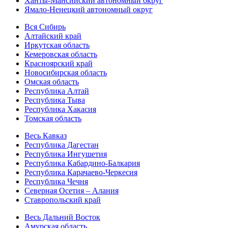
Ханты-Мансийский автономный округ
Ямало-Ненецкий автономный округ
Вся Сибирь
Алтайский край
Иркутская область
Кемеровская область
Красноярский край
Новосибирская область
Омская область
Республика Алтай
Республика Тыва
Республика Хакасия
Томская область
Весь Кавказ
Республика Дагестан
Республика Ингушетия
Республика Кабардино-Балкария
Республика Карачаево-Черкесия
Республика Чечня
Северная Осетия – Алания
Ставропольский край
Весь Дальний Восток
Амурская область