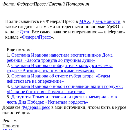
Фото: ФедералПресс / Евгений Поторочин
Подписывайтесь на ФедералПресс в
МАХ
,
Дзен.Новости
, а
также следите за самыми интересными новостями УрФО в
канале
Дзен
. Все самое важное и оперативное — в telegram-
канале «
ФедералПресс
».
Еще по теме:
1.
Светлана Иванова навестила воспитанников Дома
ребенка: «Забота тронула до глубины души»
2.
Светлана Иванова о победителях конкурса «Семья
года»: «Восхищаюсь тюменскими семьями»
3.
Светлана Иванова об отчете губернатора: «Будем
действовать на опережение»
4.
Светлана Иванова о новой социальной акции гордумы:
«Главное богатство Тюмени – жители»
5.
Депутаты Тюмени возложили цветы к мемориалам в
честь Дня Победы: «Испытала гордость»
Добавьте
ФедералПресс
в мои источники, чтобы быть в курсе
новостей дня.
Реклама
Новости