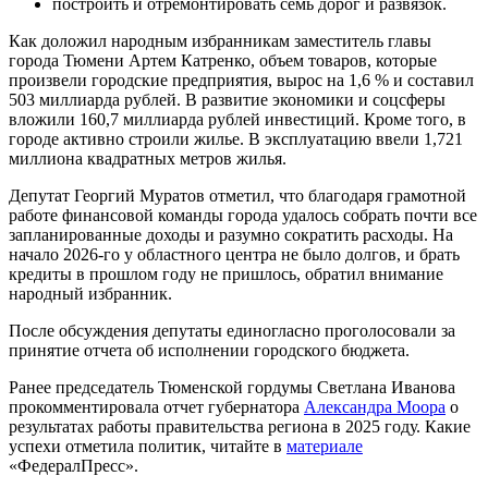
построить и отремонтировать семь дорог и развязок.
Как доложил народным избранникам заместитель главы
города Тюмени Артем Катренко, объем товаров, которые
произвели городские предприятия, вырос на 1,6 % и составил
503 миллиарда рублей. В развитие экономики и соцсферы
вложили 160,7 миллиарда рублей инвестиций. Кроме того, в
городе активно строили жилье. В эксплуатацию ввели 1,721
миллиона квадратных метров жилья.
Депутат Георгий Муратов отметил, что благодаря грамотной
работе финансовой команды города удалось собрать почти все
запланированные доходы и разумно сократить расходы. На
начало 2026-го у областного центра не было долгов, и брать
кредиты в прошлом году не пришлось, обратил внимание
народный избранник.
После обсуждения депутаты единогласно проголосовали за
принятие отчета об исполнении городского бюджета.
Ранее председатель Тюменской гордумы Светлана Иванова
прокомментировала отчет губернатора
Александра Моора
о
результатах работы правительства региона в 2025 году. Какие
успехи отметила политик, читайте в
материале
«ФедералПресс».