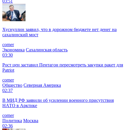
03:51
Хуснуллин заявил, что в дорожном бюджете нет денег на
сахалинский мост
corner
Экономика
Сахалинская область
03:30
Рост цен заставил Пентагон пересмотреть закупки ракет для
Patriot
corner
Общество
Северная Америка
02:37
В МИД РФ заявили об усилении военного присутствия
НАТО в Арктике
corner
Политика
Москва
02:36