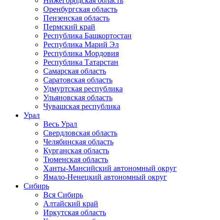
Нижегородская область
Оренбургская область
Пензенская область
Пермский край
Республика Башкортостан
Республика Марий Эл
Республика Мордовия
Республика Татарстан
Самарская область
Саратовская область
Удмуртская республика
Ульяновская область
Чувашская республика
Урал
Весь Урал
Свердловская область
Челябинская область
Курганская область
Тюменская область
Ханты-Мансийский автономный округ
Ямало-Ненецкий автономный округ
Сибирь
Вся Сибирь
Алтайский край
Иркутская область