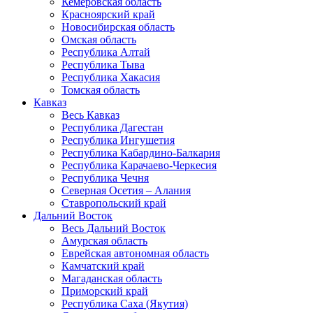
Кемеровская область
Красноярский край
Новосибирская область
Омская область
Республика Алтай
Республика Тыва
Республика Хакасия
Томская область
Кавказ
Весь Кавказ
Республика Дагестан
Республика Ингушетия
Республика Кабардино-Балкария
Республика Карачаево-Черкесия
Республика Чечня
Северная Осетия – Алания
Ставропольский край
Дальний Восток
Весь Дальний Восток
Амурская область
Еврейская автономная область
Камчатский край
Магаданская область
Приморский край
Республика Саха (Якутия)