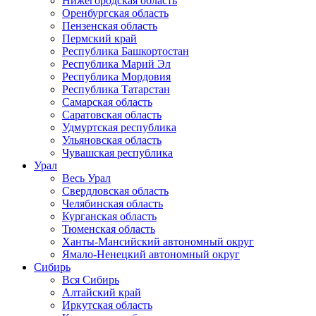
Нижегородская область
Оренбургская область
Пензенская область
Пермский край
Республика Башкортостан
Республика Марий Эл
Республика Мордовия
Республика Татарстан
Самарская область
Саратовская область
Удмуртская республика
Ульяновская область
Чувашская республика
Урал
Весь Урал
Свердловская область
Челябинская область
Курганская область
Тюменская область
Ханты-Мансийский автономный округ
Ямало-Ненецкий автономный округ
Сибирь
Вся Сибирь
Алтайский край
Иркутская область