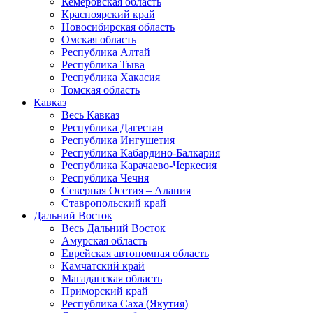
Кемеровская область
Красноярский край
Новосибирская область
Омская область
Республика Алтай
Республика Тыва
Республика Хакасия
Томская область
Кавказ
Весь Кавказ
Республика Дагестан
Республика Ингушетия
Республика Кабардино-Балкария
Республика Карачаево-Черкесия
Республика Чечня
Северная Осетия – Алания
Ставропольский край
Дальний Восток
Весь Дальний Восток
Амурская область
Еврейская автономная область
Камчатский край
Магаданская область
Приморский край
Республика Саха (Якутия)