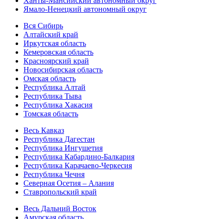
Ханты-Мансийский автономный округ
Ямало-Ненецкий автономный округ
Вся Сибирь
Алтайский край
Иркутская область
Кемеровская область
Красноярский край
Новосибирская область
Омская область
Республика Алтай
Республика Тыва
Республика Хакасия
Томская область
Весь Кавказ
Республика Дагестан
Республика Ингушетия
Республика Кабардино-Балкария
Республика Карачаево-Черкесия
Республика Чечня
Северная Осетия – Алания
Ставропольский край
Весь Дальний Восток
Амурская область