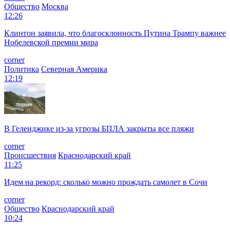
Общество
Москва
12:26
Клинтон заявила, что благосклонность Путина Трампу важнее
Нобелевской премии мира
corner
Политика
Северная Америка
12:19
В Геленджике из-за угрозы БПЛА закрыты все пляжи
corner
Происшествия
Краснодарский край
11:25
Идем на рекорд: сколько можно прождать самолет в Сочи
corner
Общество
Краснодарский край
10:24