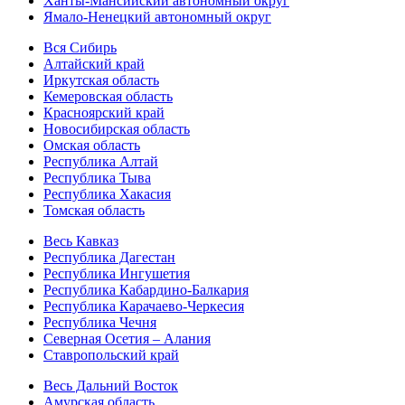
Ханты-Мансийский автономный округ
Ямало-Ненецкий автономный округ
Вся Сибирь
Алтайский край
Иркутская область
Кемеровская область
Красноярский край
Новосибирская область
Омская область
Республика Алтай
Республика Тыва
Республика Хакасия
Томская область
Весь Кавказ
Республика Дагестан
Республика Ингушетия
Республика Кабардино-Балкария
Республика Карачаево-Черкесия
Республика Чечня
Северная Осетия – Алания
Ставропольский край
Весь Дальний Восток
Амурская область