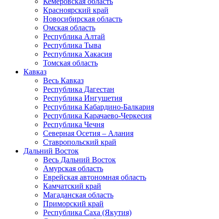
Кемеровская область
Красноярский край
Новосибирская область
Омская область
Республика Алтай
Республика Тыва
Республика Хакасия
Томская область
Кавказ
Весь Кавказ
Республика Дагестан
Республика Ингушетия
Республика Кабардино-Балкария
Республика Карачаево-Черкесия
Республика Чечня
Северная Осетия – Алания
Ставропольский край
Дальний Восток
Весь Дальний Восток
Амурская область
Еврейская автономная область
Камчатский край
Магаданская область
Приморский край
Республика Саха (Якутия)