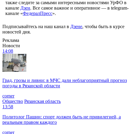
также следите за самыми интересными новостями УрФО в
канале
Дзен
. Все самое важное и оперативное — в telegram-
канале «
ФедералПресс
».
Подписывайтесь на наш канал в
Дзене
, чтобы быть в курсе
новостей дня.
Реклама
Новости
14:08
Град, грозы и ливни: в МЧС дали неблагоприятный прогноз
погоды в Рязанской области
corner
Общество
Рязанская область
13:58
Политолог Пашин: спорт должен быть не привилегией, а
реальным правом каждого
corner