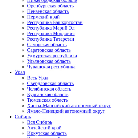
Нижегородская область
Оренбургская область
Пензенская область
Пермский край
Республика Башкортостан
Республика Марий Эл
Республика Мордовия
Республика Татарстан
Самарская область
Саратовская область
Удмуртская республика
Ульяновская область
Чувашская республика
Урал
Весь Урал
Свердловская область
Челябинская область
Курганская область
Тюменская область
Ханты-Мансийский автономный округ
Ямало-Ненецкий автономный округ
Сибирь
Вся Сибирь
Алтайский край
Иркутская область