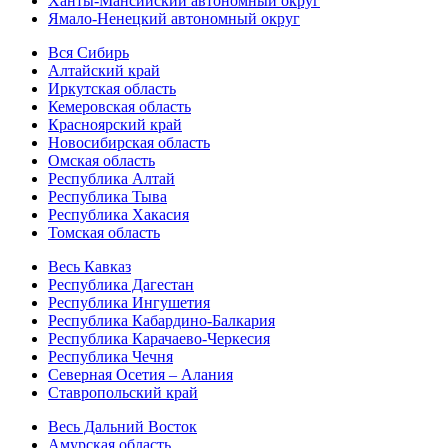
Ханты-Мансийский автономный округ
Ямало-Ненецкий автономный округ
Вся Сибирь
Алтайский край
Иркутская область
Кемеровская область
Красноярский край
Новосибирская область
Омская область
Республика Алтай
Республика Тыва
Республика Хакасия
Томская область
Весь Кавказ
Республика Дагестан
Республика Ингушетия
Республика Кабардино-Балкария
Республика Карачаево-Черкесия
Республика Чечня
Северная Осетия – Алания
Ставропольский край
Весь Дальний Восток
Амурская область