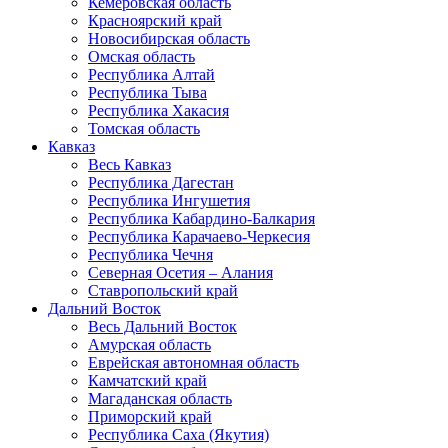
Кемеровская область
Красноярский край
Новосибирская область
Омская область
Республика Алтай
Республика Тыва
Республика Хакасия
Томская область
Кавказ
Весь Кавказ
Республика Дагестан
Республика Ингушетия
Республика Кабардино-Балкария
Республика Карачаево-Черкесия
Республика Чечня
Северная Осетия – Алания
Ставропольский край
Дальний Восток
Весь Дальний Восток
Амурская область
Еврейская автономная область
Камчатский край
Магаданская область
Приморский край
Республика Саха (Якутия)