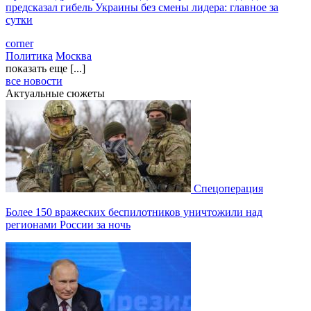
предсказал гибель Украины без смены лидера: главное за
сутки
corner
Политика
Москва
показать еще [...]
все новости
Актуальные сюжеты
Спецоперация
Более 150 вражеских беспилотников уничтожили над
регионами России за ночь