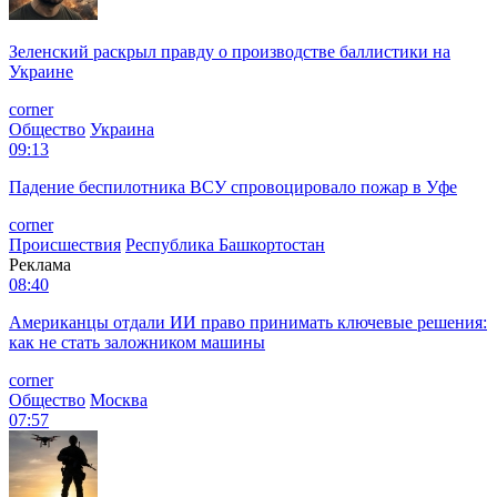
Зеленский раскрыл правду о производстве баллистики на
Украине
corner
Общество
Украина
09:13
Падение беспилотника ВСУ спровоцировало пожар в Уфе
corner
Происшествия
Республика Башкортостан
Реклама
08:40
Американцы отдали ИИ право принимать ключевые решения:
как не стать заложником машины
corner
Общество
Москва
07:57