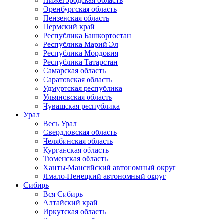
Нижегородская область
Оренбургская область
Пензенская область
Пермский край
Республика Башкортостан
Республика Марий Эл
Республика Мордовия
Республика Татарстан
Самарская область
Саратовская область
Удмуртская республика
Ульяновская область
Чувашская республика
Урал
Весь Урал
Свердловская область
Челябинская область
Курганская область
Тюменская область
Ханты-Мансийский автономный округ
Ямало-Ненецкий автономный округ
Сибирь
Вся Сибирь
Алтайский край
Иркутская область