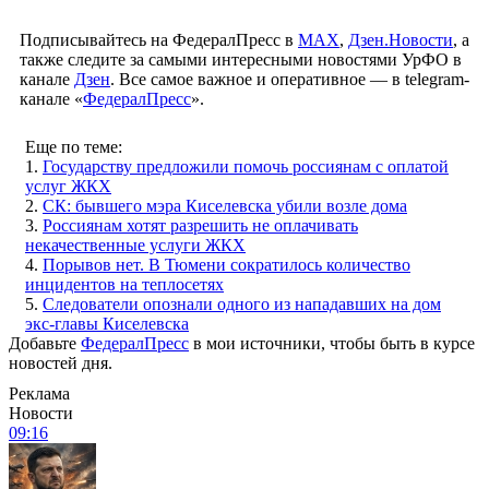
Подписывайтесь на ФедералПресс в
МАХ
,
Дзен.Новости
, а
также следите за самыми интересными новостями УрФО в
канале
Дзен
. Все самое важное и оперативное — в telegram-
канале «
ФедералПресс
».
Еще по теме:
1.
Государству предложили помочь россиянам с оплатой
услуг ЖКХ
2.
СК: бывшего мэра Киселевска убили возле дома
3.
Россиянам хотят разрешить не оплачивать
некачественные услуги ЖКХ
4.
Порывов нет. В Тюмени сократилось количество
инцидентов на теплосетях
5.
Следователи опознали одного из нападавших на дом
экс-главы Киселевска
Добавьте
ФедералПресс
в мои источники, чтобы быть в курсе
новостей дня.
Реклама
Новости
09:16