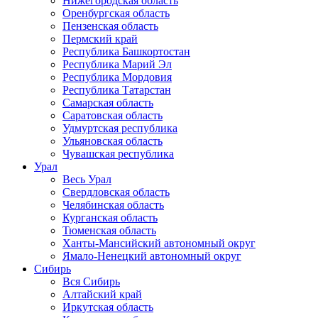
Нижегородская область
Оренбургская область
Пензенская область
Пермский край
Республика Башкортостан
Республика Марий Эл
Республика Мордовия
Республика Татарстан
Самарская область
Саратовская область
Удмуртская республика
Ульяновская область
Чувашская республика
Урал
Весь Урал
Свердловская область
Челябинская область
Курганская область
Тюменская область
Ханты-Мансийский автономный округ
Ямало-Ненецкий автономный округ
Сибирь
Вся Сибирь
Алтайский край
Иркутская область