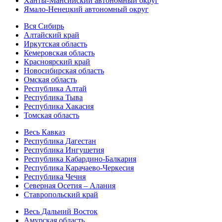
Ханты-Мансийский автономный округ
Ямало-Ненецкий автономный округ
Вся Сибирь
Алтайский край
Иркутская область
Кемеровская область
Красноярский край
Новосибирская область
Омская область
Республика Алтай
Республика Тыва
Республика Хакасия
Томская область
Весь Кавказ
Республика Дагестан
Республика Ингушетия
Республика Кабардино-Балкария
Республика Карачаево-Черкесия
Республика Чечня
Северная Осетия – Алания
Ставропольский край
Весь Дальний Восток
Амурская область