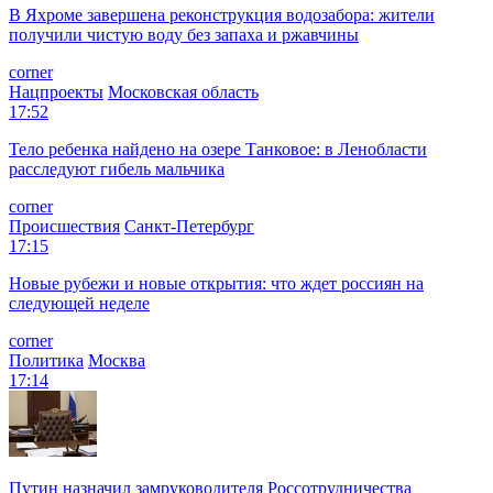
В Яхроме завершена реконструкция водозабора: жители
получили чистую воду без запаха и ржавчины
corner
Нацпроекты
Московская область
17:52
Тело ребенка найдено на озере Танковое: в Ленобласти
расследуют гибель мальчика
corner
Происшествия
Санкт-Петербург
17:15
Новые рубежи и новые открытия: что ждет россиян на
следующей неделе
corner
Политика
Москва
17:14
Путин назначил замруководителя Россотрудничества