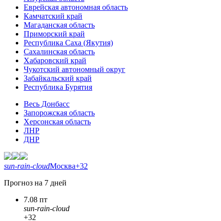
Еврейская автономная область
Камчатский край
Магаданская область
Приморский край
Республика Саха (Якутия)
Сахалинская область
Хабаровский край
Чукотский автономный округ
Забайкальский край
Республика Бурятия
Весь Донбасс
Запорожская область
Херсонская область
ЛНР
ДНР
sun-rain-cloud
Москва
+32
Прогноз на 7 дней
7.08 пт
sun-rain-cloud
+32