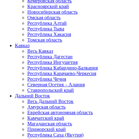
Кемеровская область
Красноярский край
Новосибирская область
Омская область
Республика Алтай
Республика Тыва
Республика Хакасия
Томская область
Кавказ
Весь Кавказ
Республика Дагестан
Республика Ингушетия
Республика Кабардино-Балкария
Республика Карачаево-Черкесия
Республика Чечня
Северная Осетия – Алания
Ставропольский край
Дальний Восток
Весь Дальний Восток
Амурская область
Еврейская автономная область
Камчатский край
Магаданская область
Приморский край
Республика Саха (Якутия)