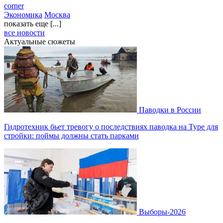
corner
Экономика
Москва
показать еще [...]
все новости
Актуальные сюжеты
Паводки в России
Гидротехник бьет тревогу о последствиях паводка на Туре для
стройки: поймы должны стать парками
Выборы-2026