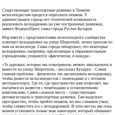
Существующие транспортные развязки в Тюмени
велосипедистам придется пересекать пешком. У
администрации города нет технической возможность
реализовать велодорожки на уже построенных развязках,
заявил ФедералПресс глава города Руслан Кухарук.
Мэр вместе с представителями велосипедного сообщества
осмотрел велодорожки на улице Широтной, лично проехав по
ним на велосипеде. Глава города обнаружил, что некоторые
велодорожки, например, прилегающие к образовательным
учреждениям, упираются «фактически, в никуда».
«Те дорожки, которые мы осматривали, можно закольцевать и
вывести на улицу Широтную, - рассказал Кухарук. - Самая
главная проблема – физически так организовать велодорожку,
чтобы развести велосипедистов с пешеходами и с потоком
автотранспорта. Где-то, где пространство нам позволяет, мы
пытаемся их развести с пешеходами и остановочными
комплексами. Самое сложное место – существующие
автомагистрали и транспортные развязки. Там выделено
пространство, чтобы пройти пешком, но оно слишком узкое,
чтобы совместить его с велодорожкой. В этих местах мы пока
можем установить только знак навигации, который обязывает