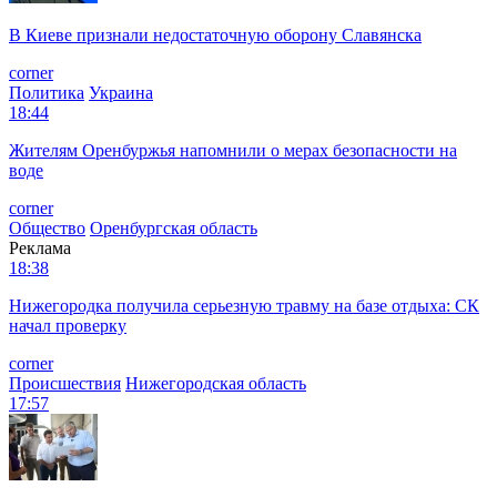
В Киеве признали недостаточную оборону Славянска
corner
Политика
Украина
18:44
Жителям Оренбуржья напомнили о мерах безопасности на
воде
corner
Общество
Оренбургская область
Реклама
18:38
Нижегородка получила серьезную травму на базе отдыха: СК
начал проверку
corner
Происшествия
Нижегородская область
17:57