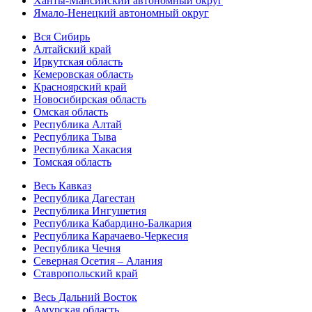
Ханты-Мансийский автономный округ
Ямало-Ненецкий автономный округ
Вся Сибирь
Алтайский край
Иркутская область
Кемеровская область
Красноярский край
Новосибирская область
Омская область
Республика Алтай
Республика Тыва
Республика Хакасия
Томская область
Весь Кавказ
Республика Дагестан
Республика Ингушетия
Республика Кабардино-Балкария
Республика Карачаево-Черкесия
Республика Чечня
Северная Осетия – Алания
Ставропольский край
Весь Дальний Восток
Амурская область