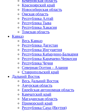
Кемеровская область
Красноярский край
Новосибирская область
Омская область
Республика Алтай
Республика Тыва
Республика Хакасия
Томская область
Кавказ
Весь Кавказ
Республика Дагестан
Республика Ингушетия
Республика Кабардино-Балкария
Республика Карачаево-Черкесия
Республика Чечня
Северная Осетия – Алания
Ставропольский край
Дальний Восток
Весь Дальний Восток
Амурская область
Еврейская автономная область
Камчатский край
Магаданская область
Приморский край
Республика Саха (Якутия)