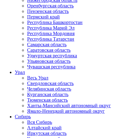
Нижегородская область
Оренбургская область
Пензенская область
Пермский край
Республика Башкортостан
Республика Марий Эл
Республика Мордовия
Республика Татарстан
Самарская область
Саратовская область
Удмуртская республика
Ульяновская область
Чувашская республика
Урал
Весь Урал
Свердловская область
Челябинская область
Курганская область
Тюменская область
Ханты-Мансийский автономный округ
Ямало-Ненецкий автономный округ
Сибирь
Вся Сибирь
Алтайский край
Иркутская область