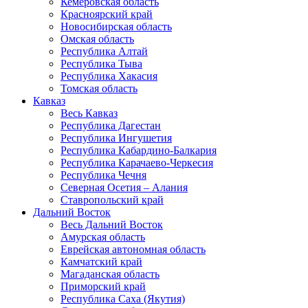
Кемеровская область
Красноярский край
Новосибирская область
Омская область
Республика Алтай
Республика Тыва
Республика Хакасия
Томская область
Кавказ
Весь Кавказ
Республика Дагестан
Республика Ингушетия
Республика Кабардино-Балкария
Республика Карачаево-Черкесия
Республика Чечня
Северная Осетия – Алания
Ставропольский край
Дальний Восток
Весь Дальний Восток
Амурская область
Еврейская автономная область
Камчатский край
Магаданская область
Приморский край
Республика Саха (Якутия)