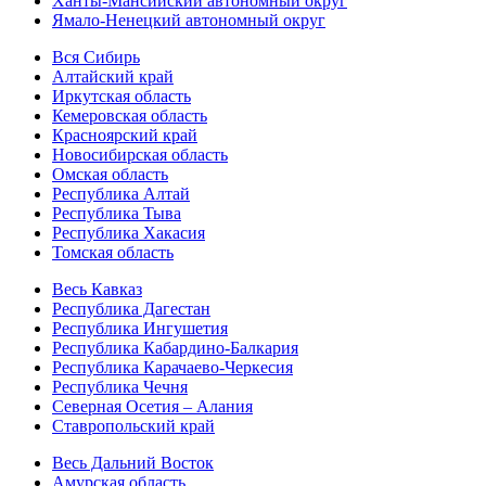
Ханты-Мансийский автономный округ
Ямало-Ненецкий автономный округ
Вся Сибирь
Алтайский край
Иркутская область
Кемеровская область
Красноярский край
Новосибирская область
Омская область
Республика Алтай
Республика Тыва
Республика Хакасия
Томская область
Весь Кавказ
Республика Дагестан
Республика Ингушетия
Республика Кабардино-Балкария
Республика Карачаево-Черкесия
Республика Чечня
Северная Осетия – Алания
Ставропольский край
Весь Дальний Восток
Амурская область