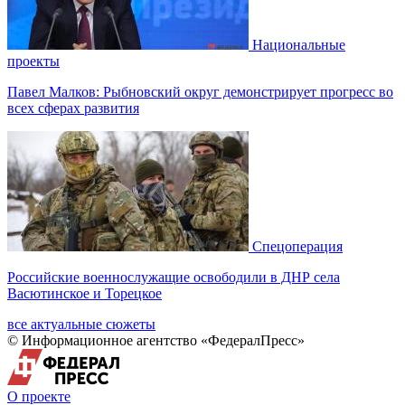
Национальные
проекты
Павел Малков: Рыбновский округ демонстрирует прогресс во
всех сферах развития
Спецоперация
Российские военнослужащие освободили в ДНР села
Васютинское и Торецкое
все актуальные сюжеты
© Информационное агентство «ФедералПресс»
О проекте