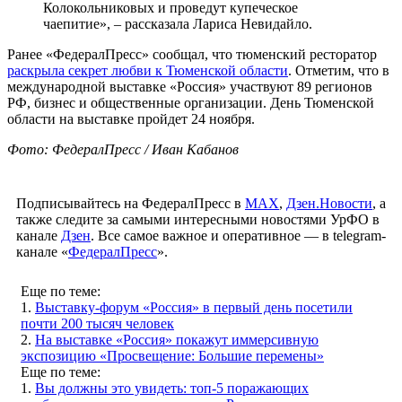
Колокольниковых и проведут купеческое
чаепитие», – рассказала Лариса Невидайло.
Ранее «ФедералПресс» сообщал, что тюменский ресторатор
раскрыла секрет любви к Тюменской области
. Отметим, что в
международной выставке «Россия» участвуют 89 регионов
РФ, бизнес и общественные организации. День Тюменской
области на выставке пройдет 24 ноября.
Фото: ФедералПресс / Иван Кабанов
Подписывайтесь на ФедералПресс в
МАХ
,
Дзен.Новости
, а
также следите за самыми интересными новостями УрФО в
канале
Дзен
. Все самое важное и оперативное — в telegram-
канале «
ФедералПресс
».
Еще по теме:
1.
Выставку-форум «Россия» в первый день посетили
почти 200 тысяч человек
2.
На выставке «Россия» покажут иммерсивную
экспозицию «Просвещение: Большие перемены»
Еще по теме:
1.
Вы должны это увидеть: топ-5 поражающих