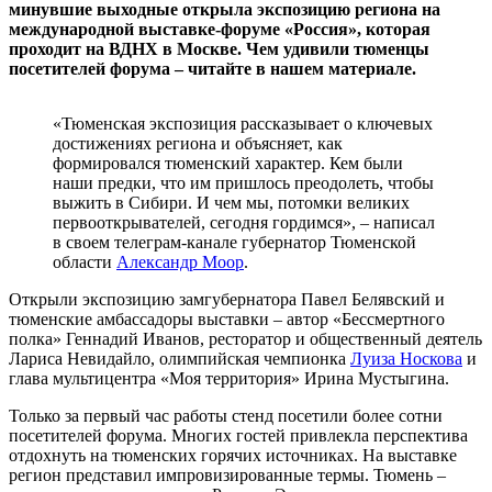
минувшие выходные открыла экспозицию региона на
международной выставке-форуме «Россия», которая
проходит на ВДНХ в Москве. Чем удивили тюменцы
посетителей форума – читайте в нашем материале.
«Тюменская экспозиция рассказывает о ключевых
достижениях региона и объясняет, как
формировался тюменский характер. Кем были
наши предки, что им пришлось преодолеть, чтобы
выжить в Сибири. И чем мы, потомки великих
первооткрывателей, сегодня гордимся», – написал
в своем телеграм-канале губернатор Тюменской
области
Александр Моор
.
Открыли экспозицию замгубернатора Павел Белявский и
тюменские амбассадоры выставки – автор «Бессмертного
полка» Геннадий Иванов, ресторатор и общественный деятель
Лариса Невидайло, олимпийская чемпионка
Луиза Носкова
и
глава мультицентра «Моя территория» Ирина Мустыгина.
Только за первый час работы стенд посетили более сотни
посетителей форума. Многих гостей привлекла перспектива
отдохнуть на тюменских горячих источниках. На выставке
регион представил импровизированные термы. Тюмень –