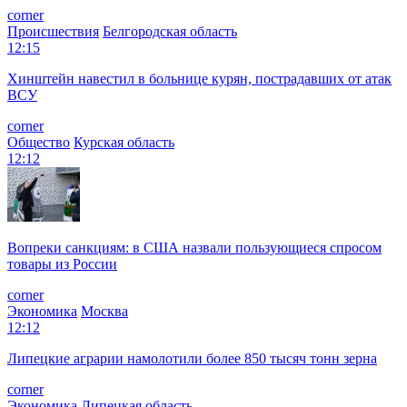
corner
Происшествия
Белгородская область
12:15
Хинштейн навестил в больнице курян, пострадавших от атак
ВСУ
corner
Общество
Курская область
12:12
Вопреки санкциям: в США назвали пользующиеся спросом
товары из России
corner
Экономика
Москва
12:12
Липецкие аграрии намолотили более 850 тысяч тонн зерна
corner
Экономика
Липецкая область