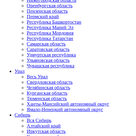
Нижегородская область
Оренбургская область
Пензенская область
Пермский край
Республика Башкортостан
Республика Марий Эл
Республика Мордовия
Республика Татарстан
Самарская область
Саратовская область
Удмуртская республика
Ульяновская область
Чувашская республика
Урал
Весь Урал
Свердловская область
Челябинская область
Курганская область
Тюменская область
Ханты-Мансийский автономный округ
Ямало-Ненецкий автономный округ
Сибирь
Вся Сибирь
Алтайский край
Иркутская область