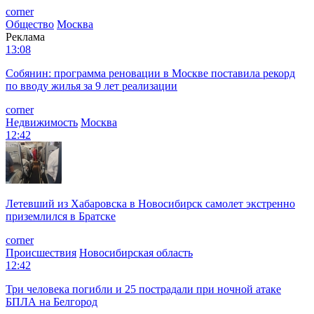
corner
Общество
Москва
Реклама
13:08
Собянин: программа реновации в Москве поставила рекорд
по вводу жилья за 9 лет реализации
corner
Недвижимость
Москва
12:42
Летевший из Хабаровска в Новосибирск самолет экстренно
приземлился в Братске
corner
Происшествия
Новосибирская область
12:42
Три человека погибли и 25 пострадали при ночной атаке
БПЛА на Белгород