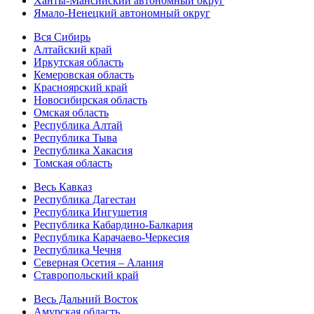
Ханты-Мансийский автономный округ
Ямало-Ненецкий автономный округ
Вся Сибирь
Алтайский край
Иркутская область
Кемеровская область
Красноярский край
Новосибирская область
Омская область
Республика Алтай
Республика Тыва
Республика Хакасия
Томская область
Весь Кавказ
Республика Дагестан
Республика Ингушетия
Республика Кабардино-Балкария
Республика Карачаево-Черкесия
Республика Чечня
Северная Осетия – Алания
Ставропольский край
Весь Дальний Восток
Амурская область