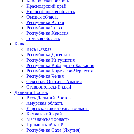
Кемеровская область
Красноярский край
Новосибирская область
Омская область
Республика Алтай
Республика Тыва
Республика Хакасия
Томская область
Кавказ
Весь Кавказ
Республика Дагестан
Республика Ингушетия
Республика Кабардино-Балкария
Республика Карачаево-Черкесия
Республика Чечня
Северная Осетия – Алания
Ставропольский край
Дальний Восток
Весь Дальний Восток
Амурская область
Еврейская автономная область
Камчатский край
Магаданская область
Приморский край
Республика Саха (Якутия)