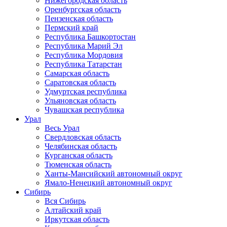
Нижегородская область
Оренбургская область
Пензенская область
Пермский край
Республика Башкортостан
Республика Марий Эл
Республика Мордовия
Республика Татарстан
Самарская область
Саратовская область
Удмуртская республика
Ульяновская область
Чувашская республика
Урал
Весь Урал
Свердловская область
Челябинская область
Курганская область
Тюменская область
Ханты-Мансийский автономный округ
Ямало-Ненецкий автономный округ
Сибирь
Вся Сибирь
Алтайский край
Иркутская область