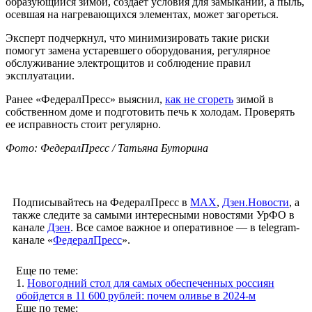
образующийся зимой, создает условия для замыканий, а пыль,
осевшая на нагревающихся элементах, может загореться.
Эксперт подчеркнул, что минимизировать такие риски
помогут замена устаревшего оборудования, регулярное
обслуживание электрощитов и соблюдение правил
эксплуатации.
Ранее «ФедералПресс» выяснил,
как не сгореть
зимой в
собственном доме и подготовить печь к холодам. Проверять
ее исправность стоит регулярно.
Фото: ФедералПресс / Татьяна Буторина
Подписывайтесь на ФедералПресс в
МАХ
,
Дзен.Новости
, а
также следите за самыми интересными новостями УрФО в
канале
Дзен
. Все самое важное и оперативное — в telegram-
канале «
ФедералПресс
».
Еще по теме:
1.
Новогодний стол для самых обеспеченных россиян
обойдется в 11 600 рублей: почем оливье в 2024-м
Еще по теме: