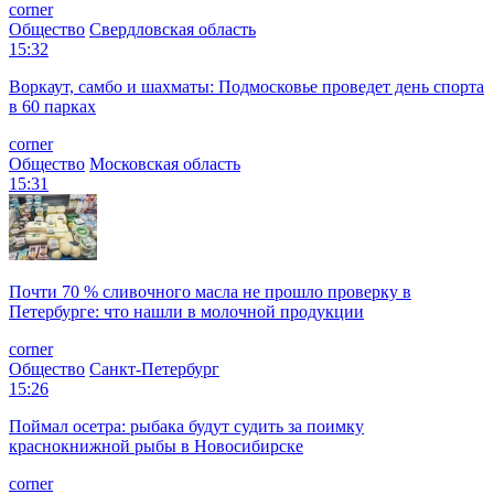
corner
Общество
Свердловская область
15:32
Воркаут, самбо и шахматы: Подмосковье проведет день спорта
в 60 парках
corner
Общество
Московская область
15:31
Почти 70 % сливочного масла не прошло проверку в
Петербурге: что нашли в молочной продукции
corner
Общество
Санкт-Петербург
15:26
Поймал осетра: рыбака будут судить за поимку
краснокнижной рыбы в Новосибирске
corner