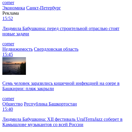
corner
Экономика
Санкт-Петербург
Реклама
15:52
Людмила Бабушкина: перед строительной отраслью стоят
новые задачи
corner
Недвижимость
Свердловская область
15:45
Семь человек заразились кишечной инфекцией на озере в
Башкирии: пляж закрыли
corner
Общество
Республика Башкортостан
15:40
Людмила Бабушкина: XII фестиваль UralTerraJazz соберет в
Камышлове музыкантов со всей России