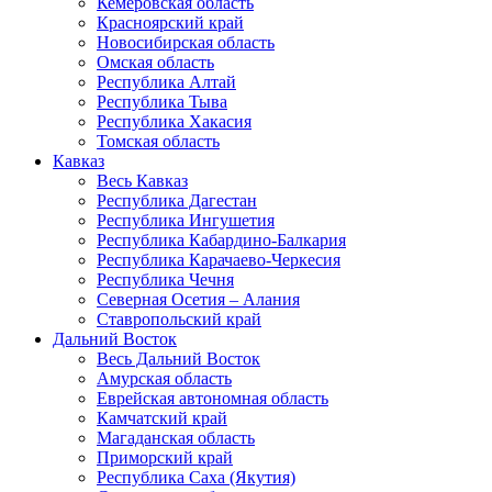
Кемеровская область
Красноярский край
Новосибирская область
Омская область
Республика Алтай
Республика Тыва
Республика Хакасия
Томская область
Кавказ
Весь Кавказ
Республика Дагестан
Республика Ингушетия
Республика Кабардино-Балкария
Республика Карачаево-Черкесия
Республика Чечня
Северная Осетия – Алания
Ставропольский край
Дальний Восток
Весь Дальний Восток
Амурская область
Еврейская автономная область
Камчатский край
Магаданская область
Приморский край
Республика Саха (Якутия)