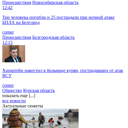
Происшествия
Новосибирская область
12:42
Три человека погибли и 25 пострадали при ночной атаке
БПЛА на Белгород
corner
Происшествия
Белгородская область
12:15
Хинштейн навестил в больнице курян, пострадавших от атак
ВСУ
corner
Общество
Курская область
показать еще [...]
все новости
Актуальные сюжеты