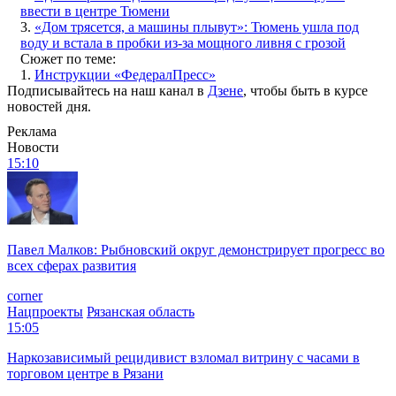
ввести в центре Тюмени
3.
«Дом трясется, а машины плывут»: Тюмень ушла под
воду и встала в пробки из-за мощного ливня с грозой
Сюжет по теме:
1.
Инструкции «ФедералПресс»
Подписывайтесь на наш канал в
Дзене
, чтобы быть в курсе
новостей дня.
Реклама
Новости
15:10
Павел Малков: Рыбновский округ демонстрирует прогресс во
всех сферах развития
corner
Нацпроекты
Рязанская область
15:05
Наркозависимый рецидивист взломал витрину с часами в
торговом центре в Рязани