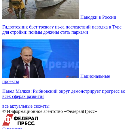
Паводки в России
Гидротехник бьет тревогу из-за последствий паводка в Туре
для стройки: поймы должны стать парками
Национальные
проекты
Павел Малков: Рыбновский округ демонстрирует прогресс во
всех сферах развития
все актуальные сюжеты
© Информационное агентство «ФедералПресс»