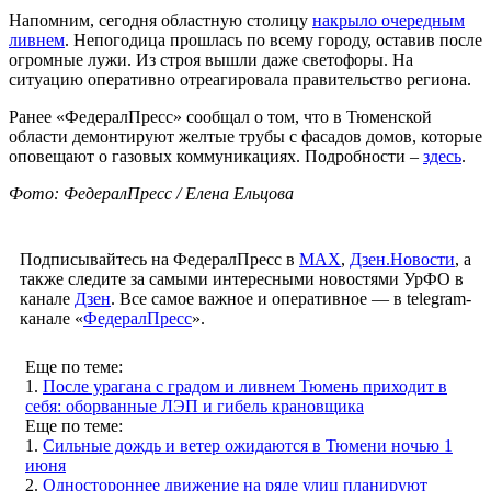
Напомним, сегодня областную столицу
накрыло очередным
ливнем
. Непогодица прошлась по всему городу, оставив после
огромные лужи. Из строя вышли даже светофоры. На
ситуацию оперативно отреагировала правительство региона.
Ранее «ФедералПресс» сообщал о том, что в Тюменской
области демонтируют желтые трубы с фасадов домов, которые
оповещают о газовых коммуникациях. Подробности –
здесь
.
Фото: ФедералПресс / Елена Ельцова
Подписывайтесь на ФедералПресс в
МАХ
,
Дзен.Новости
, а
также следите за самыми интересными новостями УрФО в
канале
Дзен
. Все самое важное и оперативное — в telegram-
канале «
ФедералПресс
».
Еще по теме:
1.
После урагана с градом и ливнем Тюмень приходит в
себя: оборванные ЛЭП и гибель крановщика
Еще по теме:
1.
Сильные дождь и ветер ожидаются в Тюмени ночью 1
июня
2.
Одностороннее движение на ряде улиц планируют