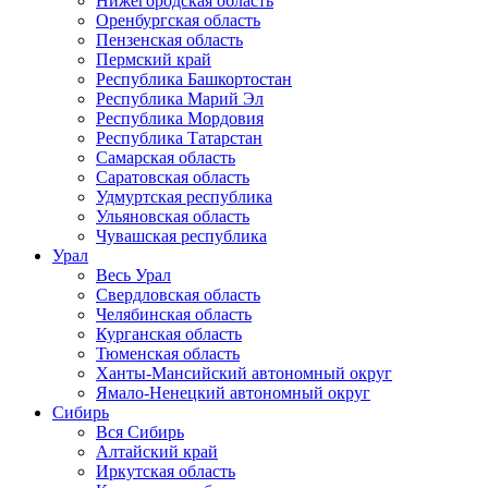
Нижегородская область
Оренбургская область
Пензенская область
Пермский край
Республика Башкортостан
Республика Марий Эл
Республика Мордовия
Республика Татарстан
Самарская область
Саратовская область
Удмуртская республика
Ульяновская область
Чувашская республика
Урал
Весь Урал
Свердловская область
Челябинская область
Курганская область
Тюменская область
Ханты-Мансийский автономный округ
Ямало-Ненецкий автономный округ
Сибирь
Вся Сибирь
Алтайский край
Иркутская область