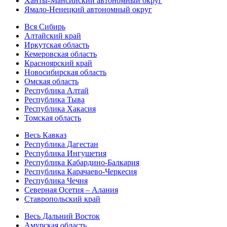
Ханты-Мансийский автономный округ
Ямало-Ненецкий автономный округ
Вся Сибирь
Алтайский край
Иркутская область
Кемеровская область
Красноярский край
Новосибирская область
Омская область
Республика Алтай
Республика Тыва
Республика Хакасия
Томская область
Весь Кавказ
Республика Дагестан
Республика Ингушетия
Республика Кабардино-Балкария
Республика Карачаево-Черкесия
Республика Чечня
Северная Осетия – Алания
Ставропольский край
Весь Дальний Восток
Амурская область