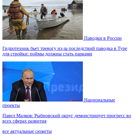
Паводки в России
Гидротехник бьет тревогу из-за последствий паводка в Туре
для стройки: поймы должны стать парками
Национальные
проекты
Павел Малков: Рыбновский округ демонстрирует прогресс во
всех сферах развития
все актуальные сюжеты