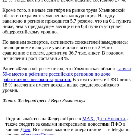
Кроме того, в начале сентября на рынке труда Ульяновской
области сохраняется умеренная конкуренция. На одну
вакансию в регионе приходится 5,7 резюме, что на 0,1 пункта
ниже, чем в предыдущем месяце и на 0,4 пункта уступает
общероссийскому уровню.
По данным экспертов, активность соискателей замедлилась:
число резюме в августе увеличилось всего на 2 % по
сравнению с июлем, достигнув 36,7 тыс. анкет. В годовом
исчислении рост составил 28 %.
Ранее «ФедералПресс» писал, что Ульяновская область
заняла
59-е место в рейтинге российских регионов по доле
работников с высокой зарплатой.
В этом субъекте ПФО лишь
18 % населения имеют доходы выше среднероссийского
уровня.
Фото: ФедералПресс / Вера Романескул
Подписывайтесь на ФедералПресс в
МАХ
,
Дзен.Новости
, а
также следите за самыми интересными новостями ПФО в
канале
Дзен
. Все самое важное и оперативное — в telegram-
канале «
ФедералПресс
».