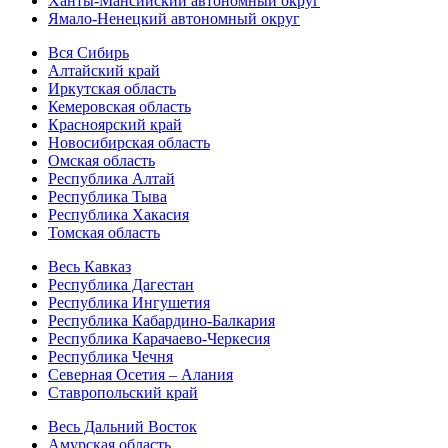
Ханты-Мансийский автономный округ
Ямало-Ненецкий автономный округ
Вся Сибирь
Алтайский край
Иркутская область
Кемеровская область
Красноярский край
Новосибирская область
Омская область
Республика Алтай
Республика Тыва
Республика Хакасия
Томская область
Весь Кавказ
Республика Дагестан
Республика Ингушетия
Республика Кабардино-Балкария
Республика Карачаево-Черкесия
Республика Чечня
Северная Осетия – Алания
Ставропольский край
Весь Дальний Восток
Амурская область