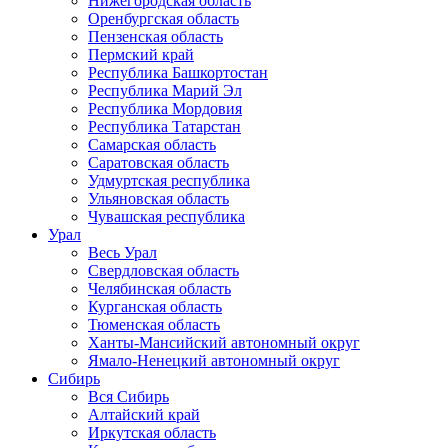
Нижегородская область
Оренбургская область
Пензенская область
Пермский край
Республика Башкортостан
Республика Марий Эл
Республика Мордовия
Республика Татарстан
Самарская область
Саратовская область
Удмуртская республика
Ульяновская область
Чувашская республика
Урал
Весь Урал
Свердловская область
Челябинская область
Курганская область
Тюменская область
Ханты-Мансийский автономный округ
Ямало-Ненецкий автономный округ
Сибирь
Вся Сибирь
Алтайский край
Иркутская область