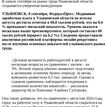
В начале сентября на рынке труда Ульяновской области
сохраняется умеренная конкуренция
УЛЬЯНОВСК, 8 сентября, ФедералПресс. Медианная
заработная плата в Ульяновской области по итогам
августа достигла отметки в 60,8 тысячи рублей, что на 0,4
% превышает июльский показатель. Уровень оказался
несколько выше прогнозируемого, который составлял 60
тысяч рублей (прирост на 6,2 %). Сведения предоставили
аналитики российской платформы онлайн-рекрутинга
после изучения основных показателей ульяновского рынка
труда.
«Деловая активность работодателей в августе
несколько возросла по сравнению с июлем – на
3%. Летний период обычно знаменует подготовку
к активному осеннему бизнес-периоду. За месяц
компании разместили 6,5 тыс. вакансий. Однако в
годовом сравнении, наблюдается тенденция к
снижению количества вакансий», – рассказала
директор hh.ru Поволжье Альбина Султанова.
Она также добавила, что по сравнению с августом 2024 года,
спрос на рабочую силу в Ульяновской области сократился на
22 %, тогда как по России в целом падение составило 27 %.