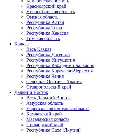
Кемеровская область
Красноярский край
Новосибирская область
Омская область
Республика Алтай
Республика Тыва
Республика Хакасия
Томская область
Кавказ
Весь Кавказ
Республика Дагестан
Республика Ингушетия
Республика Кабардино-Балкария
Республика Карачаево-Черкесия
Республика Чечня
Северная Осетия – Алания
Ставропольский край
Дальний Восток
Весь Дальний Восток
Амурская область
Еврейская автономная область
Камчатский край
Магаданская область
Приморский край
Республика Саха (Якутия)