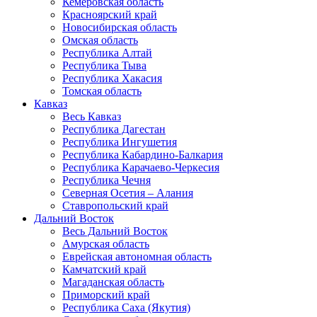
Кемеровская область
Красноярский край
Новосибирская область
Омская область
Республика Алтай
Республика Тыва
Республика Хакасия
Томская область
Кавказ
Весь Кавказ
Республика Дагестан
Республика Ингушетия
Республика Кабардино-Балкария
Республика Карачаево-Черкесия
Республика Чечня
Северная Осетия – Алания
Ставропольский край
Дальний Восток
Весь Дальний Восток
Амурская область
Еврейская автономная область
Камчатский край
Магаданская область
Приморский край
Республика Саха (Якутия)