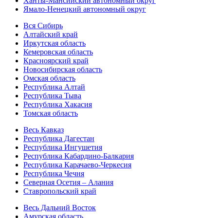
Ханты-Мансийский автономный округ
Ямало-Ненецкий автономный округ
Вся Сибирь
Алтайский край
Иркутская область
Кемеровская область
Красноярский край
Новосибирская область
Омская область
Республика Алтай
Республика Тыва
Республика Хакасия
Томская область
Весь Кавказ
Республика Дагестан
Республика Ингушетия
Республика Кабардино-Балкария
Республика Карачаево-Черкесия
Республика Чечня
Северная Осетия – Алания
Ставропольский край
Весь Дальний Восток
Амурская область