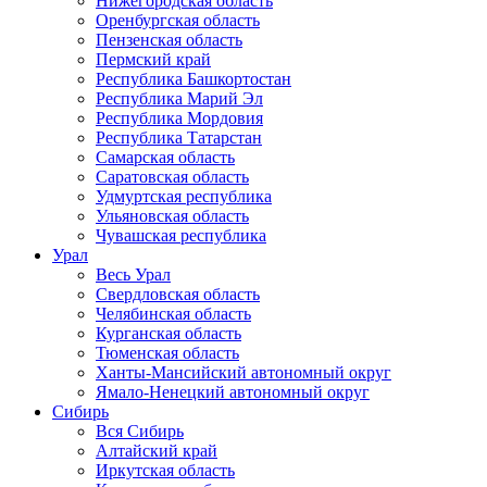
Нижегородская область
Оренбургская область
Пензенская область
Пермский край
Республика Башкортостан
Республика Марий Эл
Республика Мордовия
Республика Татарстан
Самарская область
Саратовская область
Удмуртская республика
Ульяновская область
Чувашская республика
Урал
Весь Урал
Свердловская область
Челябинская область
Курганская область
Тюменская область
Ханты-Мансийский автономный округ
Ямало-Ненецкий автономный округ
Сибирь
Вся Сибирь
Алтайский край
Иркутская область