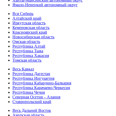
Ханты-Мансийский автономный округ
Ямало-Ненецкий автономный округ
Вся Сибирь
Алтайский край
Иркутская область
Кемеровская область
Красноярский край
Новосибирская область
Омская область
Республика Алтай
Республика Тыва
Республика Хакасия
Томская область
Весь Кавказ
Республика Дагестан
Республика Ингушетия
Республика Кабардино-Балкария
Республика Карачаево-Черкесия
Республика Чечня
Северная Осетия – Алания
Ставропольский край
Весь Дальний Восток
Амурская область