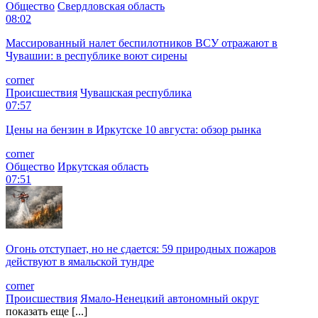
Общество
Свердловская область
08:02
Массированный налет беспилотников ВСУ отражают в
Чувашии: в республике воют сирены
corner
Происшествия
Чувашская республика
07:57
Цены на бензин в Иркутске 10 августа: обзор рынка
corner
Общество
Иркутская область
07:51
Огонь отступает, но не сдается: 59 природных пожаров
действуют в ямальской тундре
corner
Происшествия
Ямало-Ненецкий автономный округ
показать еще [...]