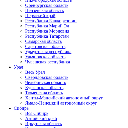
Нижегородская область
Оренбургская область
Пензенская область
Пермский край
Республика Башкортостан
Республика Марий Эл
Республика Мордовия
Республика Татарстан
Самарская область
Саратовская область
Удмуртская республика
Ульяновская область
Чувашская республика
Урал
Весь Урал
Свердловская область
Челябинская область
Курганская область
Тюменская область
Ханты-Мансийский автономный округ
Ямало-Ненецкий автономный округ
Сибирь
Вся Сибирь
Алтайский край
Иркутская область