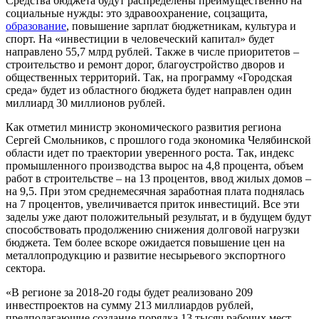
Средства бюджета будут распределены преимущественно на
социальные нужды: это здравоохранение, соцзащита,
образование
, повышение зарплат бюджетникам, культура и
спорт. На «инвестиции в человеческий капитал» будет
направлено 55,7 млрд рублей. Также в числе приоритетов –
строительство и ремонт дорог, благоустройство дворов и
общественных территорий. Так, на программу «Городская
среда» будет из областного бюджета будет направлен один
миллиард 30 миллионов рублей.
Как отметил министр экономического развития региона
Сергей Смольников, с прошлого года экономика Челябинской
области идет по траектории уверенного роста. Так, индекс
промышленного производства вырос на 4,8 процента, объем
работ в строительстве – на 13 процентов, ввод жилых домов –
на 9,5. При этом среднемесячная заработная плата поднялась
на 7 процентов, увеличивается приток инвестиций. Все эти
заделы уже дают положительный результат, и в будущем будут
способствовать продолжению снижения долговой нагрузки
бюджета. Тем более вскоре ожидается повышение цен на
металлопродукцию и развитие несырьевого экспортного
сектора.
«В регионе за 2018-20 годы будет реализовано 209
инвестпроектов на сумму 213 миллиардов рублей,
предполагающие создание порядка 13 тысяч рабочих мест.