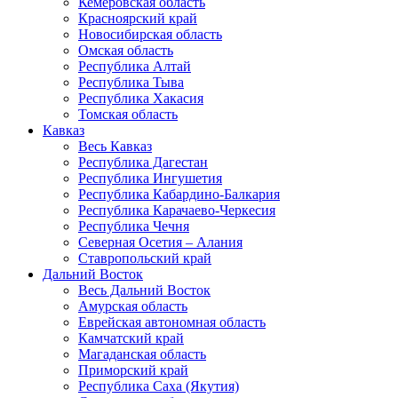
Кемеровская область
Красноярский край
Новосибирская область
Омская область
Республика Алтай
Республика Тыва
Республика Хакасия
Томская область
Кавказ
Весь Кавказ
Республика Дагестан
Республика Ингушетия
Республика Кабардино-Балкария
Республика Карачаево-Черкесия
Республика Чечня
Северная Осетия – Алания
Ставропольский край
Дальний Восток
Весь Дальний Восток
Амурская область
Еврейская автономная область
Камчатский край
Магаданская область
Приморский край
Республика Саха (Якутия)