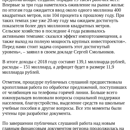
Впервые за три года наметилось оживление на рынке жилья:
по итогам года ожидается ввод около одного миллиона 400
квадратных метров, или 104 процента к прошлому году. При
таких темпах уже уже 20-му году мы ожидаем достигнуть
показателя более двух миллионов квадратных метров.
Сельское хозяйство в последние 4 года развивалось
активными темпами: сказался эффект импортозамещения, а
также выход на полную мощность крупных инвестпроектов».
Перед нами стоит задача сохранить этот достигнутый
уровень», – заявил в своем докладе Сергей Смольников.
В итоге доходы с 2018 году составят 139,1 миллиарда рублей,
расходы – 151 миллиард, а дефицит будет в размере 11,9
миллиарда рублей.
Отметим, процедуре публичных слушаний предшествовала
кропотливая работа по обработке предложений, поступивших
от челябинцев на телефоны горячей линии. Больше всего
южноуральцев волновали вопросы социальной поддержки
населения, благоустройства, выделение средств на школьные
учебные пособия и другие вопросы. Все эти моменты были
учтены при разработке документа.
По завершении публичных слушаний работа над новым
главным финансовым документом региона продолжилась на