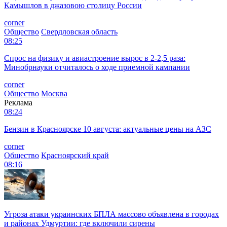
Камышлов в джазовою столицу России
corner
Общество
Свердловская область
08:25
Спрос на физику и авиастроение вырос в 2-2,5 раза:
Минобрнауки отчиталось о ходе приемной кампании
corner
Общество
Москва
Реклама
08:24
Бензин в Красноярске 10 августа: актуальные цены на АЗС
corner
Общество
Красноярский край
08:16
Угроза атаки украинских БПЛА массово объявлена в городах
и районах Удмуртии: где включили сирены