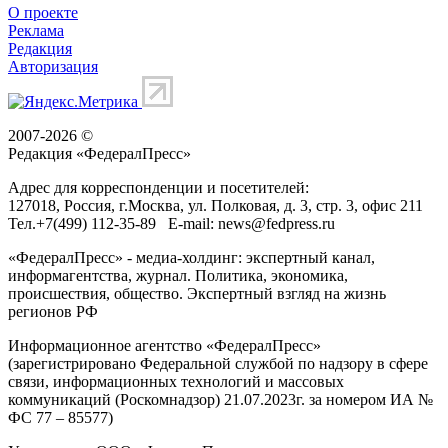
О проекте
Реклама
Редакция
Авторизация
2007-2026 ©
Редакция «
ФедералПресс
»
Адрес для корреспонденции и посетителей:
127018
, Россия, г.
Москва
,
ул. Полковая, д. 3, стр. 3
, офис 211
Тел.
+7(499) 112-35-89
E-mail:
news@fedpress.ru
«ФедералПресс» - медиа-холдинг: экспертный канал,
информагентства, журнал. Политика, экономика,
происшествия, общество. Экспертный взгляд на жизнь
регионов РФ
Информационное агентство «ФедералПресс»
(зарегистрировано Федеральной службой по надзору в сфере
связи, информационных технологий и массовых
коммуникаций (Роскомнадзор) 21.07.2023г. за номером ИА №
ФС 77 – 85577)