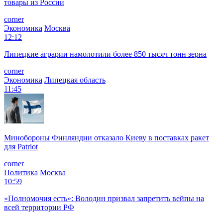
товары из России
corner
Экономика
Москва
12:12
Липецкие аграрии намолотили более 850 тысяч тонн зерна
corner
Экономика
Липецкая область
11:45
Минобороны Финляндии отказало Киеву в поставках ракет
для Patriot
corner
Политика
Москва
10:59
«Полномочия есть»: Володин призвал запретить вейпы на
всей территории РФ