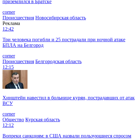
приземлился в Братске
corner
Происшествия
Новосибирская область
Реклама
12:42
Три человека погибли и 25 пострадали при ночной атаке
БПЛА на Белгород
corner
Происшествия
Белгородская область
12:15
Хинштейн навестил в больнице курян, пострадавших от атак
ВСУ
corner
Общество
Курская область
12:12
Вопреки санкциям: в США назвали пользующиеся спросом