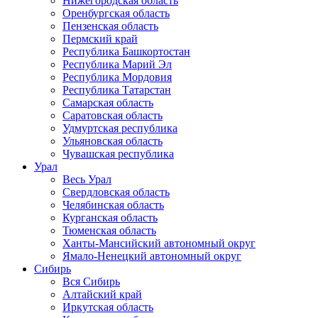
Нижегородская область
Оренбургская область
Пензенская область
Пермский край
Республика Башкортостан
Республика Марий Эл
Республика Мордовия
Республика Татарстан
Самарская область
Саратовская область
Удмуртская республика
Ульяновская область
Чувашская республика
Урал
Весь Урал
Свердловская область
Челябинская область
Курганская область
Тюменская область
Ханты-Мансийский автономный округ
Ямало-Ненецкий автономный округ
Сибирь
Вся Сибирь
Алтайский край
Иркутская область