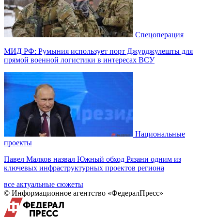
Спецоперация
МИД РФ: Румыния использует порт Джурджулешты для
прямой военной логистики в интересах ВСУ
Национальные
проекты
Павел Малков назвал Южный обход Рязани одним из
ключевых инфраструктурных проектов региона
все актуальные сюжеты
© Информационное агентство «ФедералПресс»