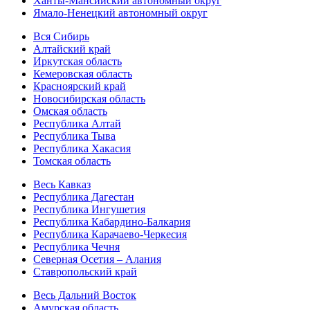
Ханты-Мансийский автономный округ
Ямало-Ненецкий автономный округ
Вся Сибирь
Алтайский край
Иркутская область
Кемеровская область
Красноярский край
Новосибирская область
Омская область
Республика Алтай
Республика Тыва
Республика Хакасия
Томская область
Весь Кавказ
Республика Дагестан
Республика Ингушетия
Республика Кабардино-Балкария
Республика Карачаево-Черкесия
Республика Чечня
Северная Осетия – Алания
Ставропольский край
Весь Дальний Восток
Амурская область