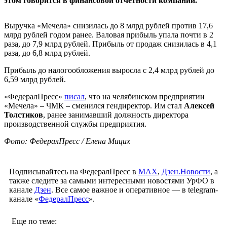
этом говорится в финансовой отчетности компании.
Выручка «Мечела» снизилась до 8 млрд рублей против 17,6
млрд рублей годом ранее. Валовая прибыль упала почти в 2
раза, до 7,9 млрд рублей. Прибыль от продаж снизилась в 4,1
раза, до 6,8 млрд рублей.
Прибыль до налогообложения выросла с 2,4 млрд рублей до
6,59 млрд рублей.
«ФедералПресс»
писал
, что на челябинском предприятии
«Мечела» – ЧМК – сменился гендиректор. Им стал
Алексей
Толстиков
, ранее занимавший должность директора
производственной службы предприятия.
Фото: ФедералПресс / Елена Мицих
Подписывайтесь на ФедералПресс в
МАХ
,
Дзен.Новости
, а
также следите за самыми интересными новостями УрФО в
канале
Дзен
. Все самое важное и оперативное — в telegram-
канале «
ФедералПресс
».
Еще по теме: