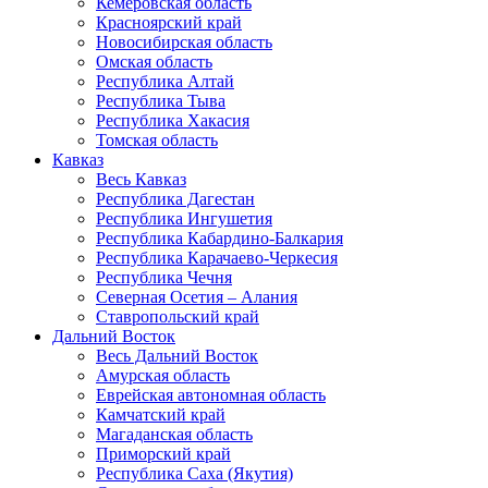
Кемеровская область
Красноярский край
Новосибирская область
Омская область
Республика Алтай
Республика Тыва
Республика Хакасия
Томская область
Кавказ
Весь Кавказ
Республика Дагестан
Республика Ингушетия
Республика Кабардино-Балкария
Республика Карачаево-Черкесия
Республика Чечня
Северная Осетия – Алания
Ставропольский край
Дальний Восток
Весь Дальний Восток
Амурская область
Еврейская автономная область
Камчатский край
Магаданская область
Приморский край
Республика Саха (Якутия)