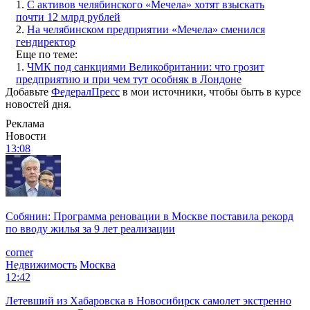
1.
С активов челябинского «Мечела» хотят взыскать
почти 12 млрд рублей
2.
На челябинском предприятии «Мечела» сменился
гендиректор
Еще по теме:
1.
ЧМК под санкциями Великобритании: что грозит
предприятию и при чем тут особняк в Лондоне
Добавьте
ФедералПресс
в мои источники, чтобы быть в курсе
новостей дня.
Реклама
Новости
13:08
Собянин: Программа реновации в Москве поставила рекорд
по вводу жилья за 9 лет реализации
corner
Недвижимость
Москва
12:42
Летевший из Хабаровска в Новосибирск самолет экстренно