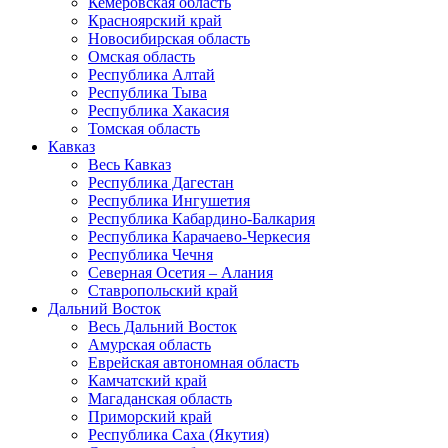
Кемеровская область
Красноярский край
Новосибирская область
Омская область
Республика Алтай
Республика Тыва
Республика Хакасия
Томская область
Кавказ
Весь Кавказ
Республика Дагестан
Республика Ингушетия
Республика Кабардино-Балкария
Республика Карачаево-Черкесия
Республика Чечня
Северная Осетия – Алания
Ставропольский край
Дальний Восток
Весь Дальний Восток
Амурская область
Еврейская автономная область
Камчатский край
Магаданская область
Приморский край
Республика Саха (Якутия)