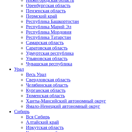
Нижегородская область
Оренбургская область
Пензенская область
Пермский край
Республика Башкортостан
Республика Марий Эл
Республика Мордовия
Республика Татарстан
Самарская область
Саратовская область
Удмуртская республика
Ульяновская область
Чувашская республика
Урал
Весь Урал
Свердловская область
Челябинская область
Курганская область
Тюменская область
Ханты-Мансийский автономный округ
Ямало-Ненецкий автономный округ
Сибирь
Вся Сибирь
Алтайский край
Иркутская область