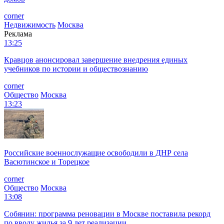
corner
Недвижимость
Москва
Реклама
13:25
Кравцов анонсировал завершение внедрения единых
учебников по истории и обществознанию
corner
Общество
Москва
13:23
Российские военнослужащие освободили в ДНР села
Васютинское и Торецкое
corner
Общество
Москва
13:08
Собянин: программа реновации в Москве поставила рекорд
по вводу жилья за 9 лет реализации