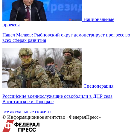
Национальные
проекты
Павел Малков: Рыбновский округ демонстрирует прогресс во
всех сферах развития
Спецоперация
Российские военнослужащие освободили в ДНР села
Васютинское и Торецкое
все актуальные сюжеты
© Информационное агентство «ФедералПресс»