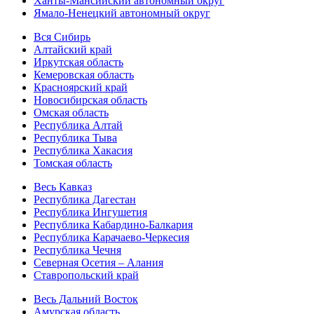
Ханты-Мансийский автономный округ
Ямало-Ненецкий автономный округ
Вся Сибирь
Алтайский край
Иркутская область
Кемеровская область
Красноярский край
Новосибирская область
Омская область
Республика Алтай
Республика Тыва
Республика Хакасия
Томская область
Весь Кавказ
Республика Дагестан
Республика Ингушетия
Республика Кабардино-Балкария
Республика Карачаево-Черкесия
Республика Чечня
Северная Осетия – Алания
Ставропольский край
Весь Дальний Восток
Амурская область