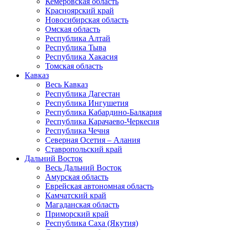
Кемеровская область
Красноярский край
Новосибирская область
Омская область
Республика Алтай
Республика Тыва
Республика Хакасия
Томская область
Кавказ
Весь Кавказ
Республика Дагестан
Республика Ингушетия
Республика Кабардино-Балкария
Республика Карачаево-Черкесия
Республика Чечня
Северная Осетия – Алания
Ставропольский край
Дальний Восток
Весь Дальний Восток
Амурская область
Еврейская автономная область
Камчатский край
Магаданская область
Приморский край
Республика Саха (Якутия)