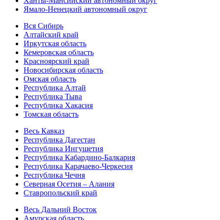
Ханты-Мансийский автономный округ
Ямало-Ненецкий автономный округ
Вся Сибирь
Алтайский край
Иркутская область
Кемеровская область
Красноярский край
Новосибирская область
Омская область
Республика Алтай
Республика Тыва
Республика Хакасия
Томская область
Весь Кавказ
Республика Дагестан
Республика Ингушетия
Республика Кабардино-Балкария
Республика Карачаево-Черкесия
Республика Чечня
Северная Осетия – Алания
Ставропольский край
Весь Дальний Восток
Амурская область