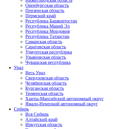
Нижегородская область
Оренбургская область
Пензенская область
Пермский край
Республика Башкортостан
Республика Марий Эл
Республика Мордовия
Республика Татарстан
Самарская область
Саратовская область
Удмуртская республика
Ульяновская область
Чувашская республика
Урал
Весь Урал
Свердловская область
Челябинская область
Курганская область
Тюменская область
Ханты-Мансийский автономный округ
Ямало-Ненецкий автономный округ
Сибирь
Вся Сибирь
Алтайский край
Иркутская область