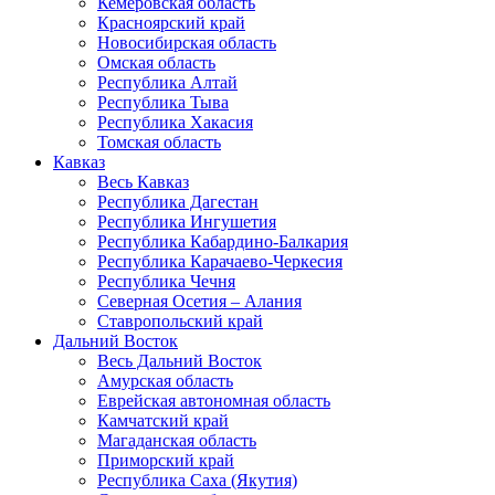
Кемеровская область
Красноярский край
Новосибирская область
Омская область
Республика Алтай
Республика Тыва
Республика Хакасия
Томская область
Кавказ
Весь Кавказ
Республика Дагестан
Республика Ингушетия
Республика Кабардино-Балкария
Республика Карачаево-Черкесия
Республика Чечня
Северная Осетия – Алания
Ставропольский край
Дальний Восток
Весь Дальний Восток
Амурская область
Еврейская автономная область
Камчатский край
Магаданская область
Приморский край
Республика Саха (Якутия)