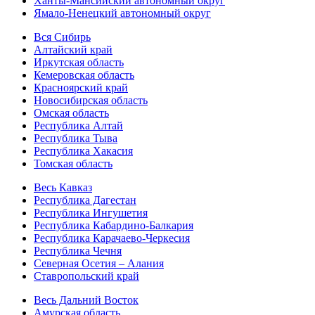
Ханты-Мансийский автономный округ
Ямало-Ненецкий автономный округ
Вся Сибирь
Алтайский край
Иркутская область
Кемеровская область
Красноярский край
Новосибирская область
Омская область
Республика Алтай
Республика Тыва
Республика Хакасия
Томская область
Весь Кавказ
Республика Дагестан
Республика Ингушетия
Республика Кабардино-Балкария
Республика Карачаево-Черкесия
Республика Чечня
Северная Осетия – Алания
Ставропольский край
Весь Дальний Восток
Амурская область