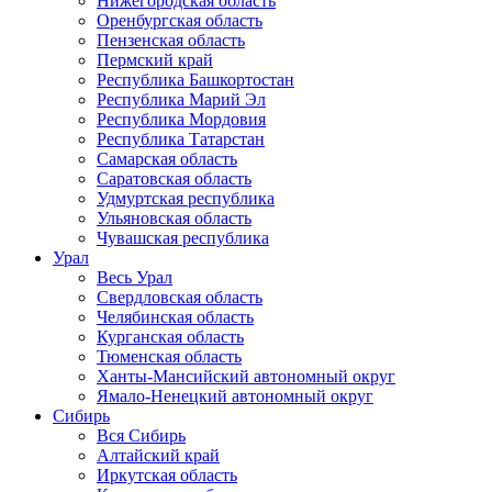
Нижегородская область
Оренбургская область
Пензенская область
Пермский край
Республика Башкортостан
Республика Марий Эл
Республика Мордовия
Республика Татарстан
Самарская область
Саратовская область
Удмуртская республика
Ульяновская область
Чувашская республика
Урал
Весь Урал
Свердловская область
Челябинская область
Курганская область
Тюменская область
Ханты-Мансийский автономный округ
Ямало-Ненецкий автономный округ
Сибирь
Вся Сибирь
Алтайский край
Иркутская область