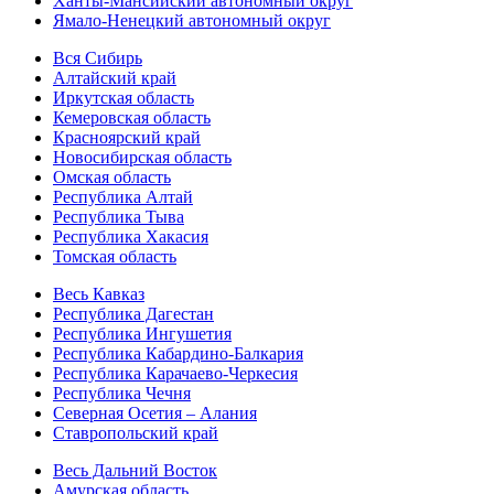
Ханты-Мансийский автономный округ
Ямало-Ненецкий автономный округ
Вся Сибирь
Алтайский край
Иркутская область
Кемеровская область
Красноярский край
Новосибирская область
Омская область
Республика Алтай
Республика Тыва
Республика Хакасия
Томская область
Весь Кавказ
Республика Дагестан
Республика Ингушетия
Республика Кабардино-Балкария
Республика Карачаево-Черкесия
Республика Чечня
Северная Осетия – Алания
Ставропольский край
Весь Дальний Восток
Амурская область