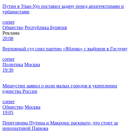
Путин в Улан-Удэ поставил задачу перед архитекторами и
урбанистами
corner
Общество
Республика Бурятия
Реклама
20:08
Верховный суд снял партию «Яблоко» с выборов в Госдуму
corner
Политика
Москва
19:30
Мишустин заявил о роли малых городов в укреплении
единства России
corner
Общество
Москва
19:05
Переговоры Путина и Макрона: раскрыто, что стоит за
инициативой Парижа