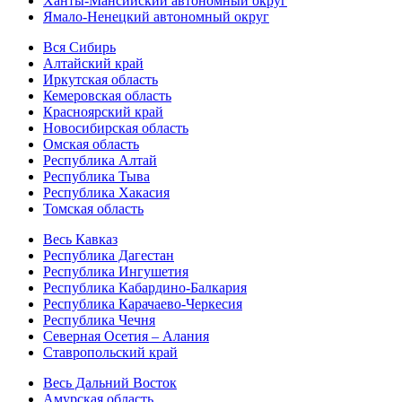
Ханты-Мансийский автономный округ
Ямало-Ненецкий автономный округ
Вся Сибирь
Алтайский край
Иркутская область
Кемеровская область
Красноярский край
Новосибирская область
Омская область
Республика Алтай
Республика Тыва
Республика Хакасия
Томская область
Весь Кавказ
Республика Дагестан
Республика Ингушетия
Республика Кабардино-Балкария
Республика Карачаево-Черкесия
Республика Чечня
Северная Осетия – Алания
Ставропольский край
Весь Дальний Восток
Амурская область