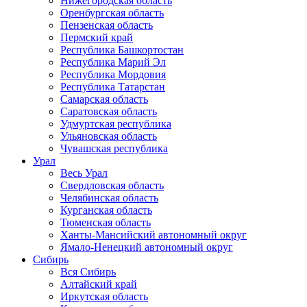
Нижегородская область
Оренбургская область
Пензенская область
Пермский край
Республика Башкортостан
Республика Марий Эл
Республика Мордовия
Республика Татарстан
Самарская область
Саратовская область
Удмуртская республика
Ульяновская область
Чувашская республика
Урал
Весь Урал
Свердловская область
Челябинская область
Курганская область
Тюменская область
Ханты-Мансийский автономный округ
Ямало-Ненецкий автономный округ
Сибирь
Вся Сибирь
Алтайский край
Иркутская область