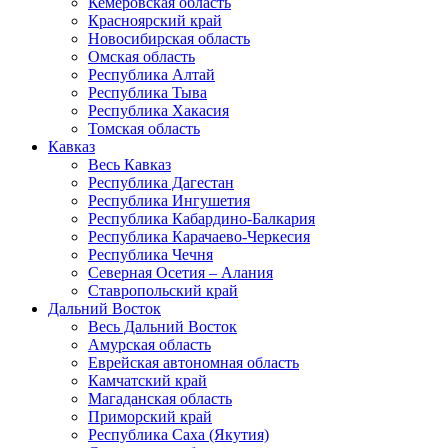
Кемеровская область
Красноярский край
Новосибирская область
Омская область
Республика Алтай
Республика Тыва
Республика Хакасия
Томская область
Кавказ
Весь Кавказ
Республика Дагестан
Республика Ингушетия
Республика Кабардино-Балкария
Республика Карачаево-Черкесия
Республика Чечня
Северная Осетия – Алания
Ставропольский край
Дальний Восток
Весь Дальний Восток
Амурская область
Еврейская автономная область
Камчатский край
Магаданская область
Приморский край
Республика Саха (Якутия)