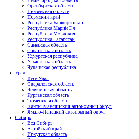
Нижегородская область
Оренбургская область
Пензенская область
Пермский край
Республика Башкортостан
Республика Марий Эл
Республика Мордовия
Республика Татарстан
Самарская область
Саратовская область
Удмуртская республика
Ульяновская область
Чувашская республика
Урал
Весь Урал
Свердловская область
Челябинская область
Курганская область
Тюменская область
Ханты-Мансийский автономный округ
Ямало-Ненецкий автономный округ
Сибирь
Вся Сибирь
Алтайский край
Иркутская область