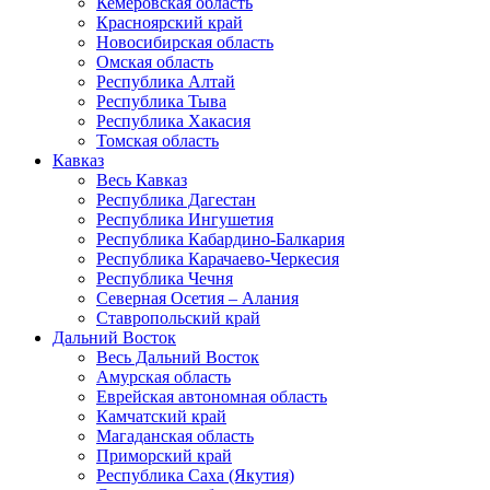
Кемеровская область
Красноярский край
Новосибирская область
Омская область
Республика Алтай
Республика Тыва
Республика Хакасия
Томская область
Кавказ
Весь Кавказ
Республика Дагестан
Республика Ингушетия
Республика Кабардино-Балкария
Республика Карачаево-Черкесия
Республика Чечня
Северная Осетия – Алания
Ставропольский край
Дальний Восток
Весь Дальний Восток
Амурская область
Еврейская автономная область
Камчатский край
Магаданская область
Приморский край
Республика Саха (Якутия)