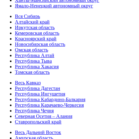
Ханты-Мансийский автономный округ
Ямало-Ненецкий автономный округ
Вся Сибирь
Алтайский край
Иркутская область
Кемеровская область
Красноярский край
Новосибирская область
Омская область
Республика Алтай
Республика Тыва
Республика Хакасия
Томская область
Весь Кавказ
Республика Дагестан
Республика Ингушетия
Республика Кабардино-Балкария
Республика Карачаево-Черкесия
Республика Чечня
Северная Осетия – Алания
Ставропольский край
Весь Дальний Восток
Амурская область