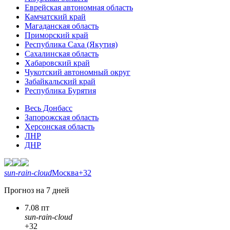
Еврейская автономная область
Камчатский край
Магаданская область
Приморский край
Республика Саха (Якутия)
Сахалинская область
Хабаровский край
Чукотский автономный округ
Забайкальский край
Республика Бурятия
Весь Донбасс
Запорожская область
Херсонская область
ЛНР
ДНР
sun-rain-cloud
Москва
+32
Прогноз на 7 дней
7.08 пт
sun-rain-cloud
+32