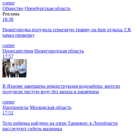
corner
Общество
Оренбургская область
Реклама
18:38
Нижегородка получила серьезную травму на базе отдыха: СК
начал проверку
corner
Происшествия
Нижегородская область
17:57
В Яхроме завершена реконструкция водозабора: жители
получили чистую воду без запаха и ржавчины
corner
Нацпроекты
Московская область
17:52
Тело ребенка найдено на озере Танковое: в Ленобласти
расследуют гибель мальчика