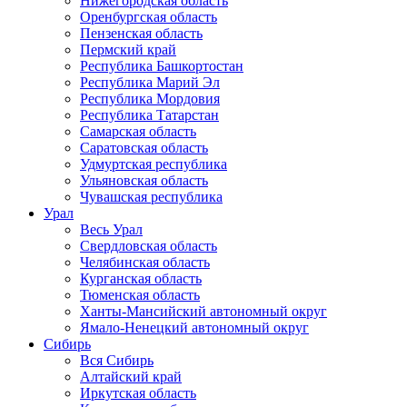
Нижегородская область
Оренбургская область
Пензенская область
Пермский край
Республика Башкортостан
Республика Марий Эл
Республика Мордовия
Республика Татарстан
Самарская область
Саратовская область
Удмуртская республика
Ульяновская область
Чувашская республика
Урал
Весь Урал
Свердловская область
Челябинская область
Курганская область
Тюменская область
Ханты-Мансийский автономный округ
Ямало-Ненецкий автономный округ
Сибирь
Вся Сибирь
Алтайский край
Иркутская область