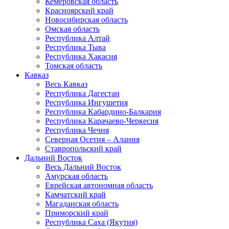
Кемеровская область
Красноярский край
Новосибирская область
Омская область
Республика Алтай
Республика Тыва
Республика Хакасия
Томская область
Кавказ
Весь Кавказ
Республика Дагестан
Республика Ингушетия
Республика Кабардино-Балкария
Республика Карачаево-Черкесия
Республика Чечня
Северная Осетия – Алания
Ставропольский край
Дальний Восток
Весь Дальний Восток
Амурская область
Еврейская автономная область
Камчатский край
Магаданская область
Приморский край
Республика Саха (Якутия)