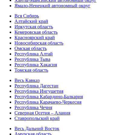
Ханты-Мансийский автономный округ
Ямало-Ненецкий автономный округ
Вся Сибирь
Алтайский край
Иркутская область
Кемеровская область
Красноярский край
Новосибирская область
Омская область
Республика Алтай
Республика Тыва
Республика Хакасия
Томская область
Весь Кавказ
Республика Дагестан
Республика Ингушетия
Республика Кабардино-Балкария
Республика Карачаево-Черкесия
Республика Чечня
Северная Осетия – Алания
Ставропольский край
Весь Дальний Восток
Амурская область