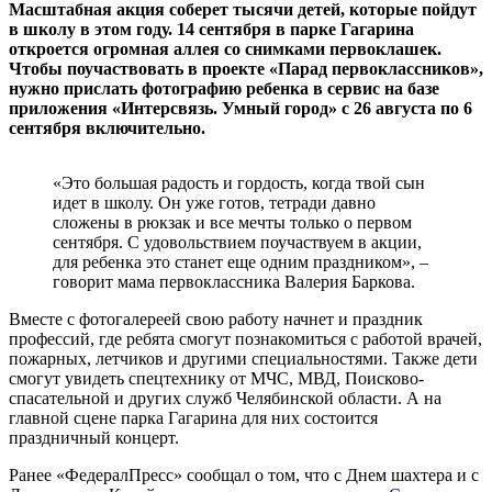
Масштабная акция соберет тысячи детей, которые пойдут
в школу в этом году. 14 сентября в парке Гагарина
откроется огромная аллея со снимками первоклашек.
Чтобы поучаствовать в проекте «Парад первоклассников»,
нужно прислать фотографию ребенка в сервис на базе
приложения «Интерсвязь. Умный город» с 26 августа по 6
сентября включительно.
«Это большая радость и гордость, когда твой сын
идет в школу. Он уже готов, тетради давно
сложены в рюкзак и все мечты только о первом
сентября. С удовольствием поучаствуем в акции,
для ребенка это станет еще одним праздником», –
говорит мама первоклассника Валерия Баркова.
Вместе с фотогалереей свою работу начнет и праздник
профессий, где ребята смогут познакомиться с работой врачей,
пожарных, летчиков и другими специальностями. Также дети
смогут увидеть спецтехнику от МЧС, МВД, Поисково-
спасательной и других служб Челябинской области. А на
главной сцене парка Гагарина для них состоится
праздничный концерт.
Ранее «ФедералПресс» сообщал о том, что с Днем шахтера и с