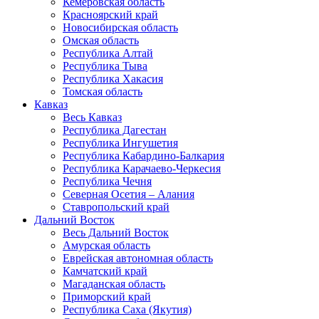
Кемеровская область
Красноярский край
Новосибирская область
Омская область
Республика Алтай
Республика Тыва
Республика Хакасия
Томская область
Кавказ
Весь Кавказ
Республика Дагестан
Республика Ингушетия
Республика Кабардино-Балкария
Республика Карачаево-Черкесия
Республика Чечня
Северная Осетия – Алания
Ставропольский край
Дальний Восток
Весь Дальний Восток
Амурская область
Еврейская автономная область
Камчатский край
Магаданская область
Приморский край
Республика Саха (Якутия)