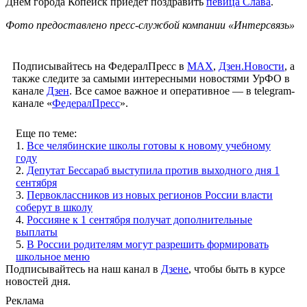
Днем города Копейск приедет поздравить
певица Слава
.
Фото предоставлено пресс-службой компании «Интерсвязь»
Подписывайтесь на ФедералПресс в
МАХ
,
Дзен.Новости
, а
также следите за самыми интересными новостями УрФО в
канале
Дзен
. Все самое важное и оперативное — в telegram-
канале «
ФедералПресс
».
Еще по теме:
1.
Все челябинские школы готовы к новому учебному
году
2.
Депутат Бессараб выступила против выходного дня 1
сентября
3.
Первоклассников из новых регионов России власти
соберут в школу
4.
Россияне к 1 сентября получат дополнительные
выплаты
5.
В России родителям могут разрешить формировать
школьное меню
Подписывайтесь на наш канал в
Дзене
, чтобы быть в курсе
новостей дня.
Реклама