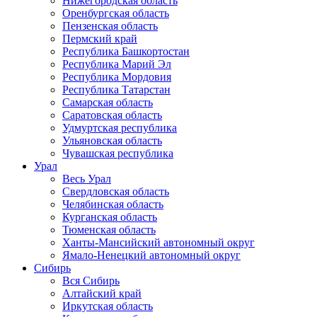
Нижегородская область
Оренбургская область
Пензенская область
Пермский край
Республика Башкортостан
Республика Марий Эл
Республика Мордовия
Республика Татарстан
Самарская область
Саратовская область
Удмуртская республика
Ульяновская область
Чувашская республика
Урал
Весь Урал
Свердловская область
Челябинская область
Курганская область
Тюменская область
Ханты-Мансийский автономный округ
Ямало-Ненецкий автономный округ
Сибирь
Вся Сибирь
Алтайский край
Иркутская область