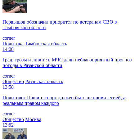
Первышов обозначил приоритет по ветеранам СВО в
Тамбовской области
corner
Политика
Тамбовская область
14:08
Град, грозы и ливни: в МЧС дали неблагоприятный прогноз
погоды в Рязанской области
corner
Общество
Рязанская область
13:58
Политолог Пашин: спорт должен быть не привилегией, а
реальным правом каждого
corner
Общество
Москва
13:52