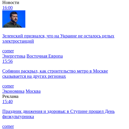
Новости
16:00
Зеленский признался, что на Украине не осталось целых
электростанций
corner
Энергетика
Восточная Европа
15:56
Собянин раскрыл, как строительство метро в Москве
сказывается на других регионах
corner
Экономика
Москва
Реклама
15:40
Праздник движения и здоровья: в Ступине прошел День
физкультурника
corner