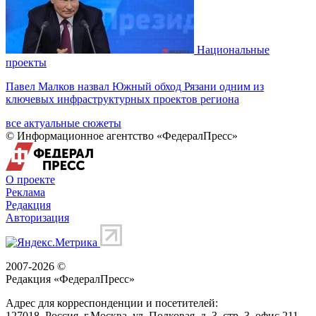
Национальные
проекты
Павел Малков назвал Южный обход Рязани одним из
ключевых инфраструктурных проектов региона
все актуальные сюжеты
© Информационное агентство «ФедералПресс»
О проекте
Реклама
Редакция
Авторизация
2007-2026 ©
Редакция «
ФедералПресс
»
Адрес для корреспонденции и посетителей:
127018
, Россия, г.
Москва
,
ул. Полковая, д. 3, стр. 3
, офис 211