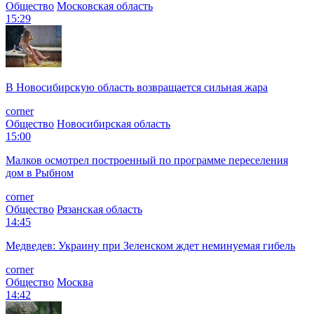
Общество
Московская область
15:29
В Новосибирскую область возвращается сильная жара
corner
Общество
Новосибирская область
15:00
Малков осмотрел построенный по программе переселения
дом в Рыбном
corner
Общество
Рязанская область
14:45
Медведев: Украину при Зеленском ждет неминуемая гибель
corner
Общество
Москва
14:42