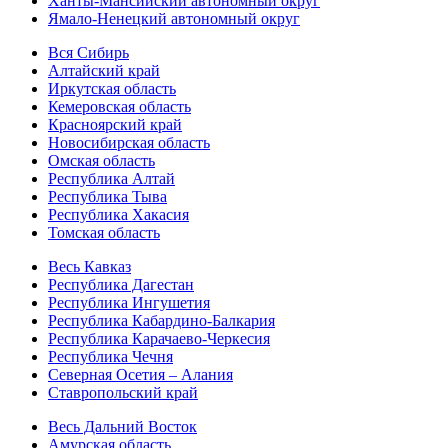
Ханты-Мансийский автономный округ
Ямало-Ненецкий автономный округ
Вся Сибирь
Алтайский край
Иркутская область
Кемеровская область
Красноярский край
Новосибирская область
Омская область
Республика Алтай
Республика Тыва
Республика Хакасия
Томская область
Весь Кавказ
Республика Дагестан
Республика Ингушетия
Республика Кабардино-Балкария
Республика Карачаево-Черкесия
Республика Чечня
Северная Осетия – Алания
Ставропольский край
Весь Дальний Восток
Амурская область