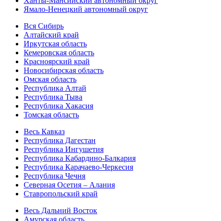
Ханты-Мансийский автономный округ
Ямало-Ненецкий автономный округ
Вся Сибирь
Алтайский край
Иркутская область
Кемеровская область
Красноярский край
Новосибирская область
Омская область
Республика Алтай
Республика Тыва
Республика Хакасия
Томская область
Весь Кавказ
Республика Дагестан
Республика Ингушетия
Республика Кабардино-Балкария
Республика Карачаево-Черкесия
Республика Чечня
Северная Осетия – Алания
Ставропольский край
Весь Дальний Восток
Амурская область