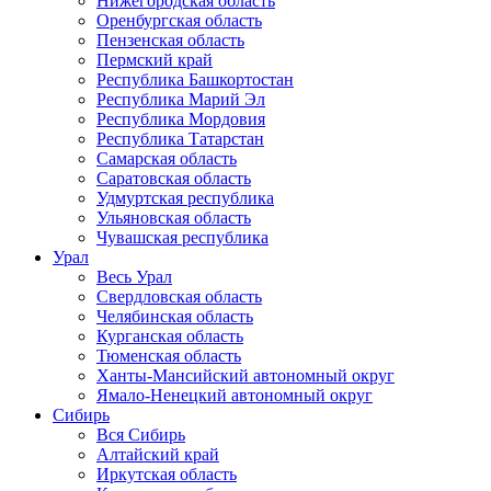
Нижегородская область
Оренбургская область
Пензенская область
Пермский край
Республика Башкортостан
Республика Марий Эл
Республика Мордовия
Республика Татарстан
Самарская область
Саратовская область
Удмуртская республика
Ульяновская область
Чувашская республика
Урал
Весь Урал
Свердловская область
Челябинская область
Курганская область
Тюменская область
Ханты-Мансийский автономный округ
Ямало-Ненецкий автономный округ
Сибирь
Вся Сибирь
Алтайский край
Иркутская область