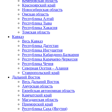
Кемеровская область
Красноярский край
Новосибирская область
Омская область
Республика Алтай
Республика Тыва
Республика Хакасия
Томская область
Кавказ
Весь Кавказ
Республика Дагестан
Республика Ингушетия
Республика Кабардино-Балкария
Республика Карачаево-Черкесия
Республика Чечня
Северная Осетия – Алания
Ставропольский край
Дальний Восток
Весь Дальний Восток
Амурская область
Еврейская автономная область
Камчатский край
Магаданская область
Приморский край
Республика Саха (Якутия)