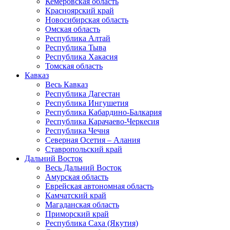
Кемеровская область
Красноярский край
Новосибирская область
Омская область
Республика Алтай
Республика Тыва
Республика Хакасия
Томская область
Кавказ
Весь Кавказ
Республика Дагестан
Республика Ингушетия
Республика Кабардино-Балкария
Республика Карачаево-Черкесия
Республика Чечня
Северная Осетия – Алания
Ставропольский край
Дальний Восток
Весь Дальний Восток
Амурская область
Еврейская автономная область
Камчатский край
Магаданская область
Приморский край
Республика Саха (Якутия)