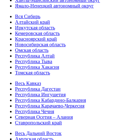
Ханты-Мансийский автономный округ
Ямало-Ненецкий автономный округ
Вся Сибирь
Алтайский край
Иркутская область
Кемеровская область
Красноярский край
Новосибирская область
Омская область
Республика Алтай
Республика Тыва
Республика Хакасия
Томская область
Весь Кавказ
Республика Дагестан
Республика Ингушетия
Республика Кабардино-Балкария
Республика Карачаево-Черкесия
Республика Чечня
Северная Осетия – Алания
Ставропольский край
Весь Дальний Восток
Амурская область