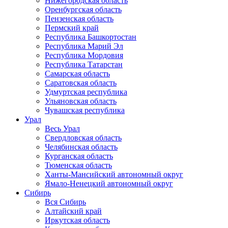
Нижегородская область
Оренбургская область
Пензенская область
Пермский край
Республика Башкортостан
Республика Марий Эл
Республика Мордовия
Республика Татарстан
Самарская область
Саратовская область
Удмуртская республика
Ульяновская область
Чувашская республика
Урал
Весь Урал
Свердловская область
Челябинская область
Курганская область
Тюменская область
Ханты-Мансийский автономный округ
Ямало-Ненецкий автономный округ
Сибирь
Вся Сибирь
Алтайский край
Иркутская область