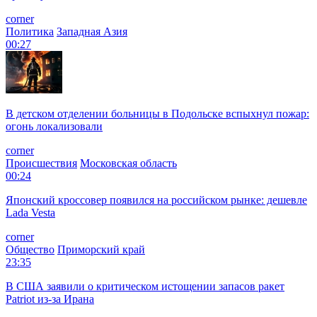
corner
Политика
Западная Азия
00:27
В детском отделении больницы в Подольске вспыхнул пожар:
огонь локализовали
corner
Происшествия
Московская область
00:24
Японский кроссовер появился на российском рынке: дешевле
Lada Vesta
corner
Общество
Приморский край
23:35
В США заявили о критическом истощении запасов ракет
Patriot из-за Ирана