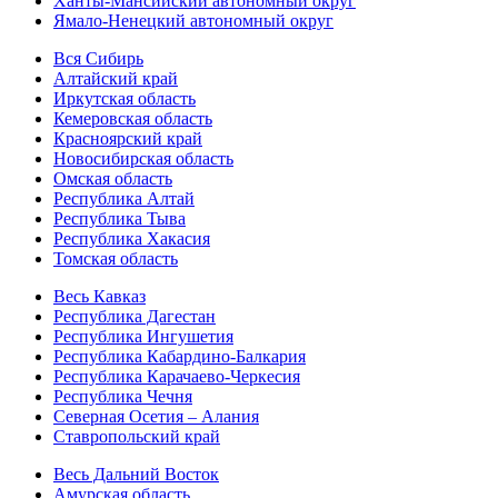
Ханты-Мансийский автономный округ
Ямало-Ненецкий автономный округ
Вся Сибирь
Алтайский край
Иркутская область
Кемеровская область
Красноярский край
Новосибирская область
Омская область
Республика Алтай
Республика Тыва
Республика Хакасия
Томская область
Весь Кавказ
Республика Дагестан
Республика Ингушетия
Республика Кабардино-Балкария
Республика Карачаево-Черкесия
Республика Чечня
Северная Осетия – Алания
Ставропольский край
Весь Дальний Восток
Амурская область