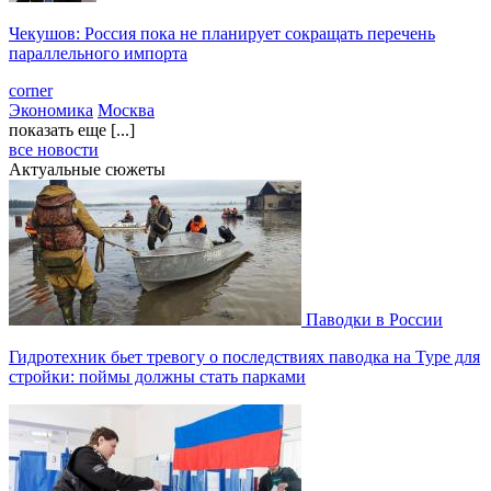
Чекушов: Россия пока не планирует сокращать перечень
параллельного импорта
corner
Экономика
Москва
показать еще [...]
все новости
Актуальные сюжеты
Паводки в России
Гидротехник бьет тревогу о последствиях паводка на Туре для
стройки: поймы должны стать парками