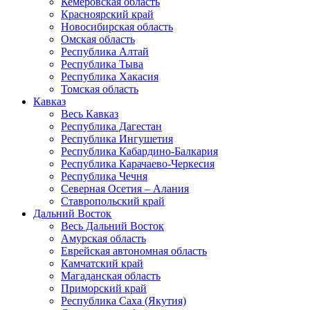
Кемеровская область
Красноярский край
Новосибирская область
Омская область
Республика Алтай
Республика Тыва
Республика Хакасия
Томская область
Кавказ
Весь Кавказ
Республика Дагестан
Республика Ингушетия
Республика Кабардино-Балкария
Республика Карачаево-Черкесия
Республика Чечня
Северная Осетия – Алания
Ставропольский край
Дальний Восток
Весь Дальний Восток
Амурская область
Еврейская автономная область
Камчатский край
Магаданская область
Приморский край
Республика Саха (Якутия)