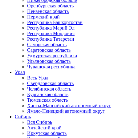
Нижегородская область
Оренбургская область
Пензенская область
Пермский край
Республика Башкортостан
Республика Марий Эл
Республика Мордовия
Республика Татарстан
Самарская область
Саратовская область
Удмуртская республика
Ульяновская область
Чувашская республика
Урал
Весь Урал
Свердловская область
Челябинская область
Курганская область
Тюменская область
Ханты-Мансийский автономный округ
Ямало-Ненецкий автономный округ
Сибирь
Вся Сибирь
Алтайский край
Иркутская область