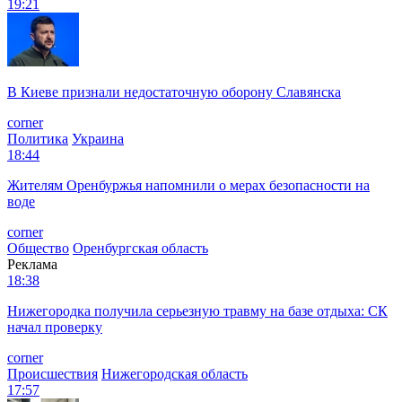
19:21
В Киеве признали недостаточную оборону Славянска
corner
Политика
Украина
18:44
Жителям Оренбуржья напомнили о мерах безопасности на
воде
corner
Общество
Оренбургская область
Реклама
18:38
Нижегородка получила серьезную травму на базе отдыха: СК
начал проверку
corner
Происшествия
Нижегородская область
17:57