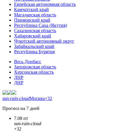
Еврейская автономная область
Камчатский край
Магаданская область
Приморский край
Республика Саха (Якутия)
Сахалинская область
Хабаровский край
Чукотский автономный округ
Забайкальский край
Республика Бурятия
Весь Донбасс
Запорожская область
Херсонская область
ЛНР
ДНР
sun-rain-cloud
Москва
+32
Прогноз на 7 дней
7.08 пт
sun-rain-cloud
+32