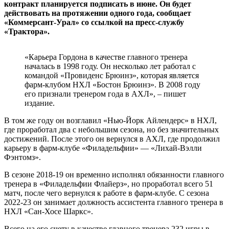
контракт планируется подписать в июне. Он будет
действовать на протяжении одного года, сообщает
«Коммерсант-Урал» со ссылкой на пресс-службу
«Трактора».
«Карьера Гордона в качестве главного тренера
началась в 1998 году. Он несколько лет работал с
командой «Провиденс Брюинз», которая является
фарм-клубом НХЛ «Бостон Брюинз». В 2008 году
его признали тренером года в АХЛ», – пишет
издание.
В том же году он возглавил «Нью-Йорк Айлендерс» в НХЛ,
где проработал два с небольшим сезона, но без значительных
достижений. После этого он вернулся в АХЛ, где продолжил
карьеру в фарм-клубе «Филадельфии» — «Лихай-Вэлли
Фэнтомз».
В сезоне 2018-19 он временно исполнял обязанности главного
тренера в «Филадельфии Флайерз», но проработал всего 51
матч, после чего вернулся к работе в фарм-клубе. С сезона
2022-23 он занимает должность ассистента главного тренера в
НХЛ «Сан-Хосе Шаркс».
Всего на его счету в качестве главного тренера 232 игры в