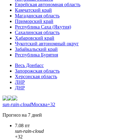
Еврейская автономная область
Камчатский край
Магаданская область
Приморский край
Республика Саха (Якутия)
Сахалинская область
Хабаровский край
Чукотский автономный округ
Забайкальский край
Республика Бурятия
Весь Донбасс
Запорожская область
Херсонская область
ЛНР
ДНР
sun-rain-cloud
Москва
+32
Прогноз на 7 дней
7.08 пт
sun-rain-cloud
+32