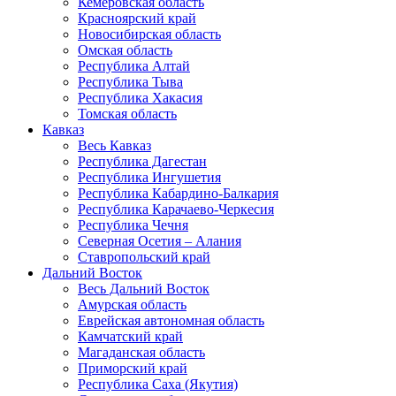
Кемеровская область
Красноярский край
Новосибирская область
Омская область
Республика Алтай
Республика Тыва
Республика Хакасия
Томская область
Кавказ
Весь Кавказ
Республика Дагестан
Республика Ингушетия
Республика Кабардино-Балкария
Республика Карачаево-Черкесия
Республика Чечня
Северная Осетия – Алания
Ставропольский край
Дальний Восток
Весь Дальний Восток
Амурская область
Еврейская автономная область
Камчатский край
Магаданская область
Приморский край
Республика Саха (Якутия)