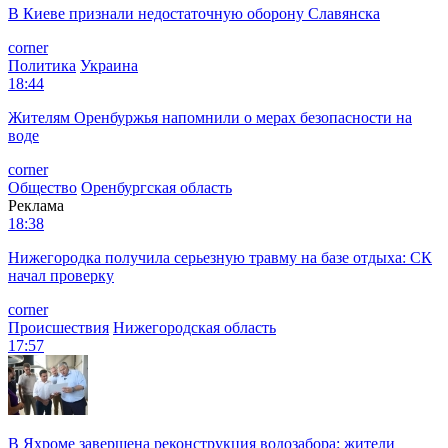
В Киеве признали недостаточную оборону Славянска
corner
Политика
Украина
18:44
Жителям Оренбуржья напомнили о мерах безопасности на
воде
corner
Общество
Оренбургская область
Реклама
18:38
Нижегородка получила серьезную травму на базе отдыха: СК
начал проверку
corner
Происшествия
Нижегородская область
17:57
В Яхроме завершена реконструкция водозабора: жители