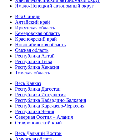
Ханты-Мансийский автономный округ
Ямало-Ненецкий автономный округ
Вся Сибирь
Алтайский край
Иркутская область
Кемеровская область
Красноярский край
Новосибирская область
Омская область
Республика Алтай
Республика Тыва
Республика Хакасия
Томская область
Весь Кавказ
Республика Дагестан
Республика Ингушетия
Республика Кабардино-Балкария
Республика Карачаево-Черкесия
Республика Чечня
Северная Осетия – Алания
Ставропольский край
Весь Дальний Восток
Амурская область