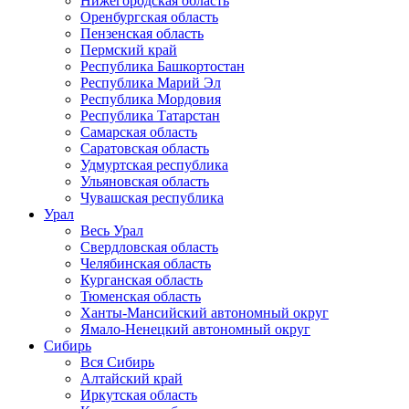
Нижегородская область
Оренбургская область
Пензенская область
Пермский край
Республика Башкортостан
Республика Марий Эл
Республика Мордовия
Республика Татарстан
Самарская область
Саратовская область
Удмуртская республика
Ульяновская область
Чувашская республика
Урал
Весь Урал
Свердловская область
Челябинская область
Курганская область
Тюменская область
Ханты-Мансийский автономный округ
Ямало-Ненецкий автономный округ
Сибирь
Вся Сибирь
Алтайский край
Иркутская область