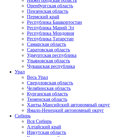
Нижегородская область
Оренбургская область
Пензенская область
Пермский край
Республика Башкортостан
Республика Марий Эл
Республика Мордовия
Республика Татарстан
Самарская область
Саратовская область
Удмуртская республика
Ульяновская область
Чувашская республика
Урал
Весь Урал
Свердловская область
Челябинская область
Курганская область
Тюменская область
Ханты-Мансийский автономный округ
Ямало-Ненецкий автономный округ
Сибирь
Вся Сибирь
Алтайский край
Иркутская область