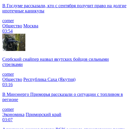
В Госдуме рассказали, кто с сентября получит право на долгие
ипотечные каникулы
corner
Общество
Москва
03:54
Сербский снайпер назвал якутских бойцов сильными
стрелками
corner
Общество
Республика Саха (Якутия)
03:16
В Минэнерго Приморья рассказали о ситуации с топливом в
регионе
corner
Экономика
Приморский край
03:07