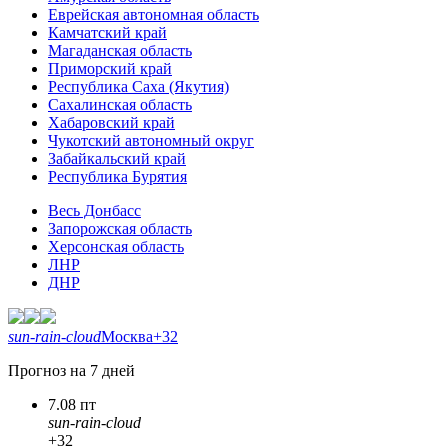
Еврейская автономная область
Камчатский край
Магаданская область
Приморский край
Республика Саха (Якутия)
Сахалинская область
Хабаровский край
Чукотский автономный округ
Забайкальский край
Республика Бурятия
Весь Донбасс
Запорожская область
Херсонская область
ЛНР
ДНР
sun-rain-cloud
Москва
+32
Прогноз на 7 дней
7.08 пт
sun-rain-cloud
+32