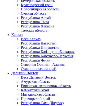
Кемеровская область
Красноярский край
Новосибирская область
Омская область
Республика Алтай
Республика Тыва
Республика Хакасия
Томская область
Кавказ
Весь Кавказ
Республика Дагестан
Республика Ингушетия
Республика Кабардино-Балкария
Республика Карачаево-Черкесия
Республика Чечня
Северная Осетия – Алания
Ставропольский край
Дальний Восток
Весь Дальний Восток
Амурская область
Еврейская автономная область
Камчатский край
Магаданская область
Приморский край
Республика Саха (Якутия)