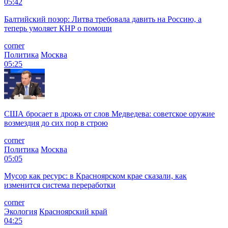
05:42
Балтийский позор: Литва требовала давить на Россию, а
теперь умоляет КНР о помощи
corner
Политика
Москва
05:25
США бросает в дрожь от слов Медведева: советское оружие
возмездия до сих пор в строю
corner
Политика
Москва
05:05
Мусор как ресурс: в Красноярском крае сказали, как
изменится система переработки
corner
Экология
Красноярский край
04:25