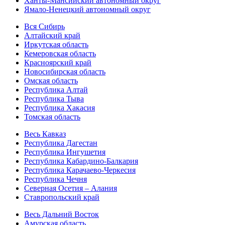
Ханты-Мансийский автономный округ
Ямало-Ненецкий автономный округ
Вся Сибирь
Алтайский край
Иркутская область
Кемеровская область
Красноярский край
Новосибирская область
Омская область
Республика Алтай
Республика Тыва
Республика Хакасия
Томская область
Весь Кавказ
Республика Дагестан
Республика Ингушетия
Республика Кабардино-Балкария
Республика Карачаево-Черкесия
Республика Чечня
Северная Осетия – Алания
Ставропольский край
Весь Дальний Восток
Амурская область