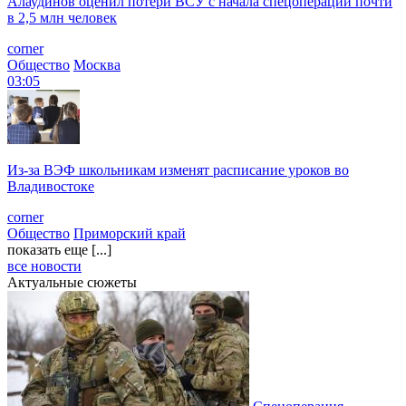
Алаудинов оценил потери ВСУ с начала спецоперации почти
в 2,5 млн человек
corner
Общество
Москва
03:05
Из-за ВЭФ школьникам изменят расписание уроков во
Владивостоке
corner
Общество
Приморский край
показать еще [...]
все новости
Актуальные сюжеты