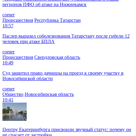
регионов ПФО об атаке на Нижнекамск
corner
Происшествия
Республика Татарстан
10:57
Паслер выразил соболезнования Татарстану после гибели 12
человек при атаке БПЛА
corner
Происшествия
Свердловская область
10:49
Суд защитил право дачницы на проезд к своему участку в
Новосибирской области
corner
Общество
Новосибирская область
10:41
Центру Екатеринбурга присвоили звучный статус: почему он
не спасает от застройки