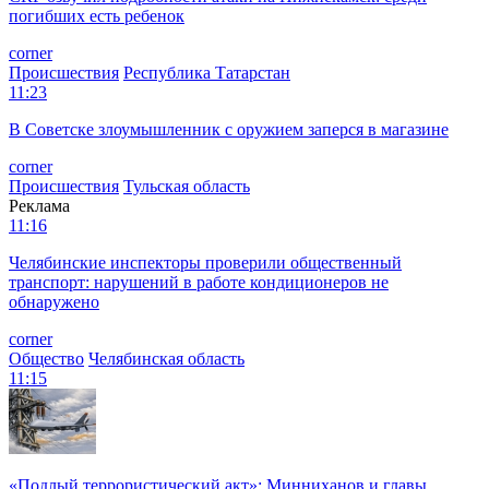
погибших есть ребенок
corner
Происшествия
Республика Татарстан
11:23
В Советске злоумышленник с оружием заперся в магазине
corner
Происшествия
Тульская область
Реклама
11:16
Челябинские инспекторы проверили общественный
транспорт: нарушений в работе кондиционеров не
обнаружено
corner
Общество
Челябинская область
11:15
«Подлый террористический акт»: Минниханов и главы