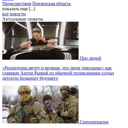
Происшествия
Пензенская область
показать еще [...]
все новости
Актуальные сюжеты
Про людей
«Реализуешь мечту и видишь, что люди довольны»: как
главврач Антон Рыжий из обычной поликлиники создал
детскую больницу будущего
Спецоперация