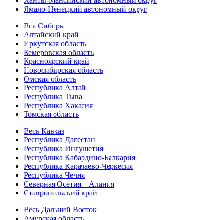
Ханты-Мансийский автономный округ
Ямало-Ненецкий автономный округ
Вся Сибирь
Алтайский край
Иркутская область
Кемеровская область
Красноярский край
Новосибирская область
Омская область
Республика Алтай
Республика Тыва
Республика Хакасия
Томская область
Весь Кавказ
Республика Дагестан
Республика Ингушетия
Республика Кабардино-Балкария
Республика Карачаево-Черкесия
Республика Чечня
Северная Осетия – Алания
Ставропольский край
Весь Дальний Восток
Амурская область