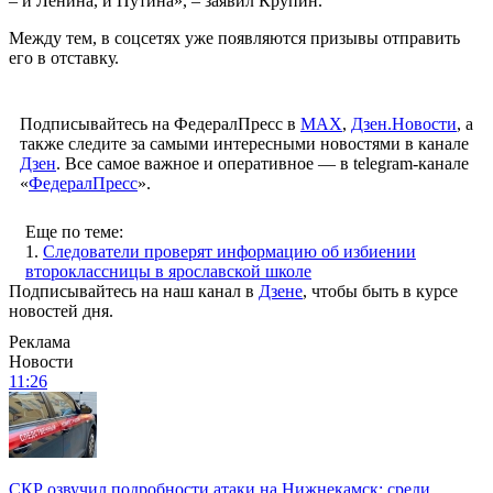
– и Ленина, и Путина», – заявил Крупин.
Между тем, в соцсетях уже появляются призывы отправить
его в отставку.
Подписывайтесь на ФедералПресс в
МАХ
,
Дзен.Новости
, а
также следите за самыми интересными новостями в канале
Дзен
. Все самое важное и оперативное — в telegram-канале
«
ФедералПресс
».
Еще по теме:
1.
Следователи проверят информацию об избиении
второклассницы в ярославской школе
Подписывайтесь на наш канал в
Дзене
, чтобы быть в курсе
новостей дня.
Реклама
Новости
11:26
СКР озвучил подробности атаки на Нижнекамск: среди