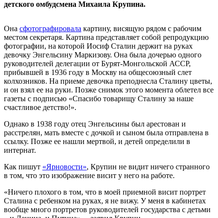
детского омбудсмена Михаила Крупина.
Она
сфотографировала
картину, висящую рядом с рабочим
местом секретаря. Картина представляет собой репродукцию
фотографии, на которой Иосиф Сталин держит на руках
девочку Энгельсину Маркизову. Она была дочерью одного
руководителей делегации от Бурят-Монгольской АССР,
прибывшей в 1936 году в Москву на общесоюзный слет
колхозников. На приеме девочка преподнесла Сталину цветы,
и он взял ее на руки. Позже снимок этого момента облетел все
газеты с подписью «Спасибо товарищу Сталину за наше
счастливое детство!».
Однако в 1938 году отец Энгельсины был арестован и
расстрелян, мать вместе с дочкой и сыном была отправлена в
ссылку. Позже ее нашли мертвой, и детей определили в
интернат.
Как пишут
«Ярновости»
, Крупин не видит ничего странного
в том, что это изображение висит у него на работе.
«Ничего плохого в том, что в моей приемной висит портрет
Сталина с ребенком на руках, я не вижу. У меня в кабинетах
вообще много портретов руководителей государства с детьми