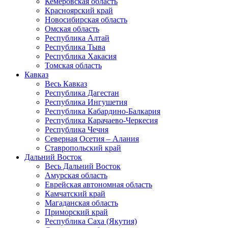
Кемеровская область
Красноярский край
Новосибирская область
Омская область
Республика Алтай
Республика Тыва
Республика Хакасия
Томская область
Кавказ
Весь Кавказ
Республика Дагестан
Республика Ингушетия
Республика Кабардино-Балкария
Республика Карачаево-Черкесия
Республика Чечня
Северная Осетия – Алания
Ставропольский край
Дальний Восток
Весь Дальний Восток
Амурская область
Еврейская автономная область
Камчатский край
Магаданская область
Приморский край
Республика Саха (Якутия)