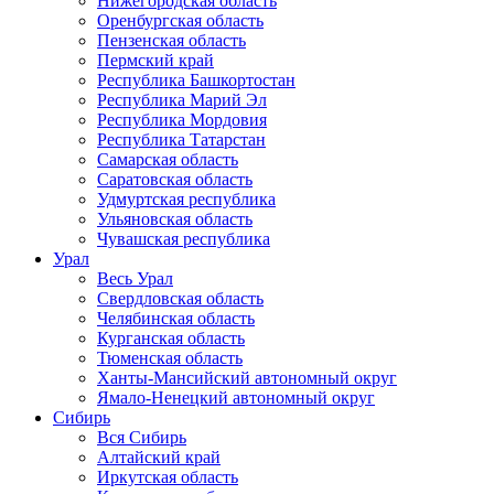
Нижегородская область
Оренбургская область
Пензенская область
Пермский край
Республика Башкортостан
Республика Марий Эл
Республика Мордовия
Республика Татарстан
Самарская область
Саратовская область
Удмуртская республика
Ульяновская область
Чувашская республика
Урал
Весь Урал
Свердловская область
Челябинская область
Курганская область
Тюменская область
Ханты-Мансийский автономный округ
Ямало-Ненецкий автономный округ
Сибирь
Вся Сибирь
Алтайский край
Иркутская область