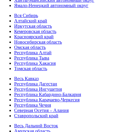
Ханты-Мансийский автономный округ
Ямало-Ненецкий автономный округ
Вся Сибирь
Алтайский край
Иркутская область
Кемеровская область
Красноярский край
Новосибирская область
Омская область
Республика Алтай
Республика Тыва
Республика Хакасия
Томская область
Весь Кавказ
Республика Дагестан
Республика Ингушетия
Республика Кабардино-Балкария
Республика Карачаево-Черкесия
Республика Чечня
Северная Осетия – Алания
Ставропольский край
Весь Дальний Восток
Амурская область