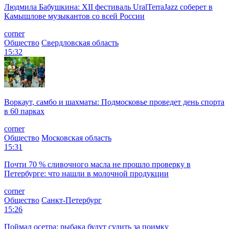
Людмила Бабушкина: XII фестиваль UralTerraJazz соберет в
Камышлове музыкантов со всей России
corner
Общество
Свердловская область
15:32
Воркаут, самбо и шахматы: Подмосковье проведет день спорта
в 60 парках
corner
Общество
Московская область
15:31
Почти 70 % сливочного масла не прошло проверку в
Петербурге: что нашли в молочной продукции
corner
Общество
Санкт-Петербург
15:26
Поймал осетра: рыбака будут судить за поимку