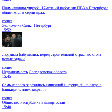
Полмиллиона ущерба: 17-летний работник ПВЗ в Петербурге
обвиняется в серии краж
corner
Экономика
Санкт-Петербург
15:52
Людмила Бабушкина: перед строительной отраслью стоят
новые задачи
corner
Недвижимость
Свердловская область
15:45
Семь человек заразились кишечной инфекцией на озере в
Башкирии: пляж закрыли
corner
Общество
Республика Башкортостан
15:40