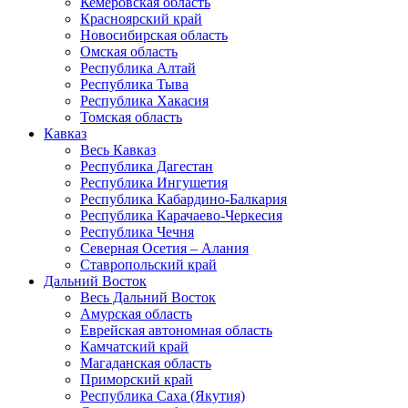
Кемеровская область
Красноярский край
Новосибирская область
Омская область
Республика Алтай
Республика Тыва
Республика Хакасия
Томская область
Кавказ
Весь Кавказ
Республика Дагестан
Республика Ингушетия
Республика Кабардино-Балкария
Республика Карачаево-Черкесия
Республика Чечня
Северная Осетия – Алания
Ставропольский край
Дальний Восток
Весь Дальний Восток
Амурская область
Еврейская автономная область
Камчатский край
Магаданская область
Приморский край
Республика Саха (Якутия)