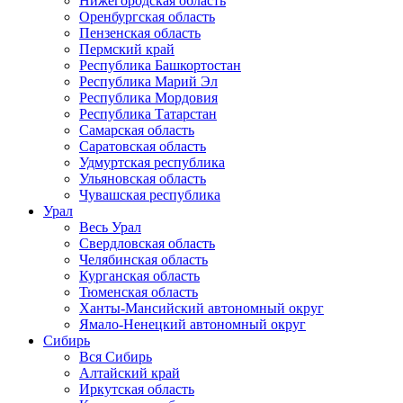
Нижегородская область
Оренбургская область
Пензенская область
Пермский край
Республика Башкортостан
Республика Марий Эл
Республика Мордовия
Республика Татарстан
Самарская область
Саратовская область
Удмуртская республика
Ульяновская область
Чувашская республика
Урал
Весь Урал
Свердловская область
Челябинская область
Курганская область
Тюменская область
Ханты-Мансийский автономный округ
Ямало-Ненецкий автономный округ
Сибирь
Вся Сибирь
Алтайский край
Иркутская область