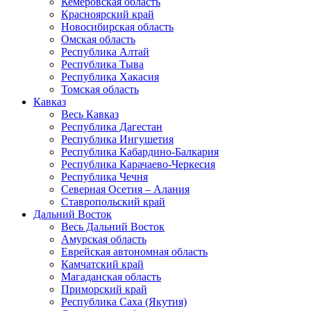
Кемеровская область
Красноярский край
Новосибирская область
Омская область
Республика Алтай
Республика Тыва
Республика Хакасия
Томская область
Кавказ
Весь Кавказ
Республика Дагестан
Республика Ингушетия
Республика Кабардино-Балкария
Республика Карачаево-Черкесия
Республика Чечня
Северная Осетия – Алания
Ставропольский край
Дальний Восток
Весь Дальний Восток
Амурская область
Еврейская автономная область
Камчатский край
Магаданская область
Приморский край
Республика Саха (Якутия)