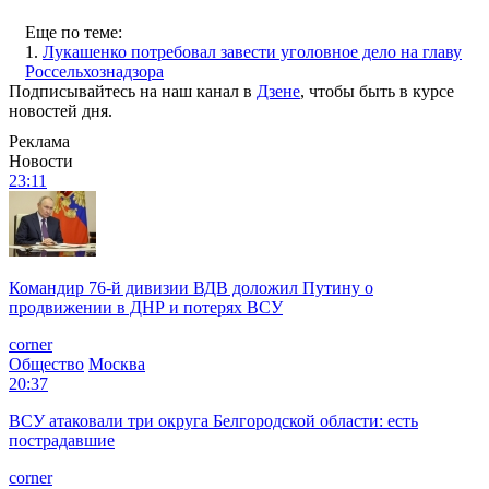
Еще по теме:
1.
Лукашенко потребовал завести уголовное дело на главу
Россельхознадзора
Подписывайтесь на наш канал в
Дзене
, чтобы быть в курсе
новостей дня.
Реклама
Новости
23:11
Командир 76-й дивизии ВДВ доложил Путину о
продвижении в ДНР и потерях ВСУ
corner
Общество
Москва
20:37
ВСУ атаковали три округа Белгородской области: есть
пострадавшие
corner