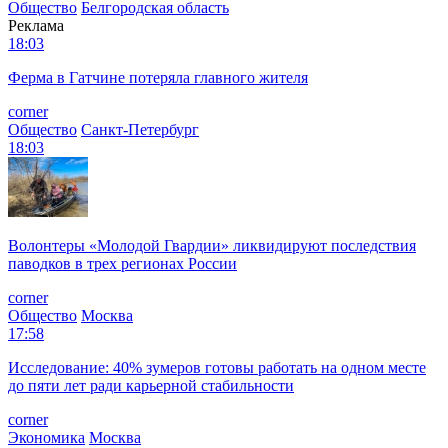
Общество
Белгородская область
Реклама
18:03
Ферма в Гатчине потеряла главного жителя
corner
Общество
Санкт-Петербург
18:03
Волонтеры «Молодой Гвардии» ликвидируют последствия
паводков в трех регионах России
corner
Общество
Москва
17:58
Исследование: 40% зумеров готовы работать на одном месте
до пяти лет ради карьерной стабильности
corner
Экономика
Москва