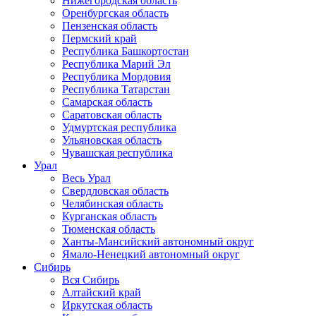
Нижегородская область
Оренбургская область
Пензенская область
Пермский край
Республика Башкортостан
Республика Марий Эл
Республика Мордовия
Республика Татарстан
Самарская область
Саратовская область
Удмуртская республика
Ульяновская область
Чувашская республика
Урал
Весь Урал
Свердловская область
Челябинская область
Курганская область
Тюменская область
Ханты-Мансийский автономный округ
Ямало-Ненецкий автономный округ
Сибирь
Вся Сибирь
Алтайский край
Иркутская область