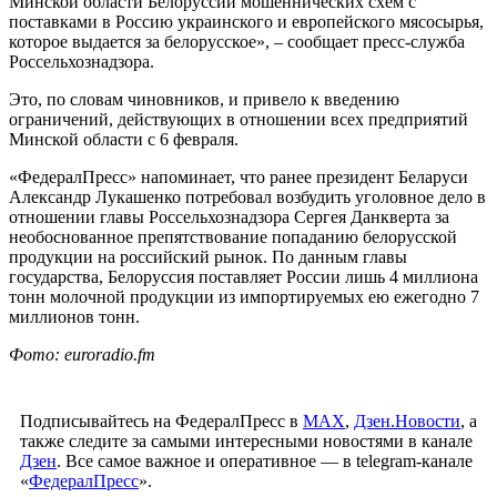
Минской области Белоруссии мошеннических схем с
поставками в Россию украинского и европейского мясосырья,
которое выдается за белорусское», – сообщает пресс-служба
Россельхознадзора.
Это, по словам чиновников, и привело к введению
ограничений, действующих в отношении всех предприятий
Минской области с 6 февраля.
«ФедералПресс» напоминает, что ранее президент Беларуси
Александр Лукашенко потребовал возбудить уголовное дело в
отношении главы Россельхознадзора Сергея Данкверта за
необоснованное препятствование попаданию белорусской
продукции на российский рынок. По данным главы
государства, Белоруссия поставляет России лишь 4 миллиона
тонн молочной продукции из импортируемых ею ежегодно 7
миллионов тонн.
Фото: euroradio.fm
Подписывайтесь на ФедералПресс в
МАХ
,
Дзен.Новости
, а
также следите за самыми интересными новостями в канале
Дзен
. Все самое важное и оперативное — в telegram-канале
«
ФедералПресс
».