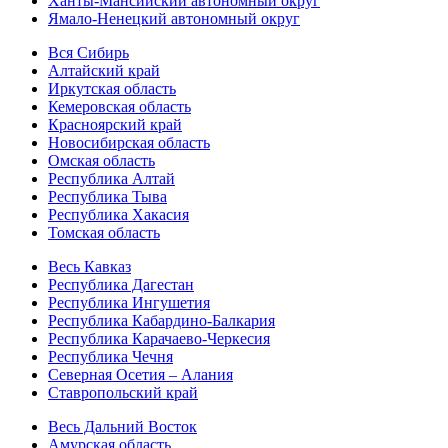
Ханты-Мансийский автономный округ
Ямало-Ненецкий автономный округ
Вся Сибирь
Алтайский край
Иркутская область
Кемеровская область
Красноярский край
Новосибирская область
Омская область
Республика Алтай
Республика Тыва
Республика Хакасия
Томская область
Весь Кавказ
Республика Дагестан
Республика Ингушетия
Республика Кабардино-Балкария
Республика Карачаево-Черкесия
Республика Чечня
Северная Осетия – Алания
Ставропольский край
Весь Дальний Восток
Амурская область