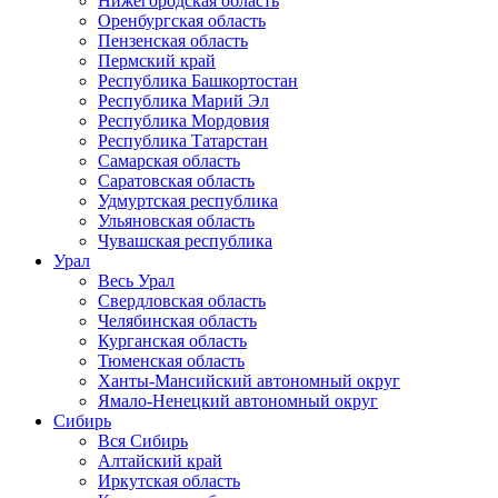
Нижегородская область
Оренбургская область
Пензенская область
Пермский край
Республика Башкортостан
Республика Марий Эл
Республика Мордовия
Республика Татарстан
Самарская область
Саратовская область
Удмуртская республика
Ульяновская область
Чувашская республика
Урал
Весь Урал
Свердловская область
Челябинская область
Курганская область
Тюменская область
Ханты-Мансийский автономный округ
Ямало-Ненецкий автономный округ
Сибирь
Вся Сибирь
Алтайский край
Иркутская область