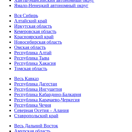
Ханты-Мансийский автономный округ
Ямало-Ненецкий автономный округ
Вся Сибирь
Алтайский край
Иркутская область
Кемеровская область
Красноярский край
Новосибирская область
Омская область
Республика Алтай
Республика Тыва
Республика Хакасия
Томская область
Весь Кавказ
Республика Дагестан
Республика Ингушетия
Республика Кабардино-Балкария
Республика Карачаево-Черкесия
Республика Чечня
Северная Осетия – Алания
Ставропольский край
Весь Дальний Восток
Амурская область