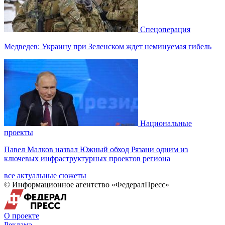
Спецоперация
Медведев: Украину при Зеленском ждет неминуемая гибель
Национальные
проекты
Павел Малков назвал Южный обход Рязани одним из
ключевых инфраструктурных проектов региона
все актуальные сюжеты
© Информационное агентство «ФедералПресс»
О проекте
Реклама