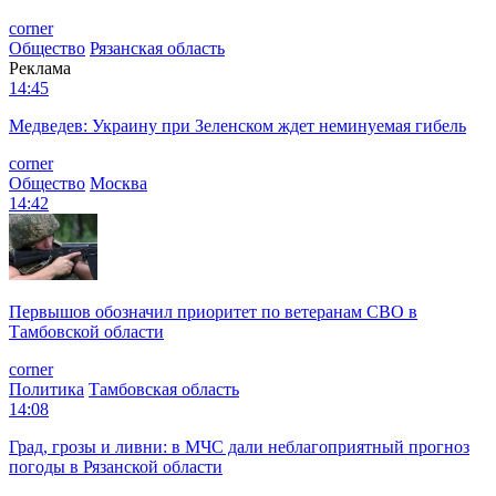
corner
Общество
Рязанская область
Реклама
14:45
Медведев: Украину при Зеленском ждет неминуемая гибель
corner
Общество
Москва
14:42
Первышов обозначил приоритет по ветеранам СВО в
Тамбовской области
corner
Политика
Тамбовская область
14:08
Град, грозы и ливни: в МЧС дали неблагоприятный прогноз
погоды в Рязанской области