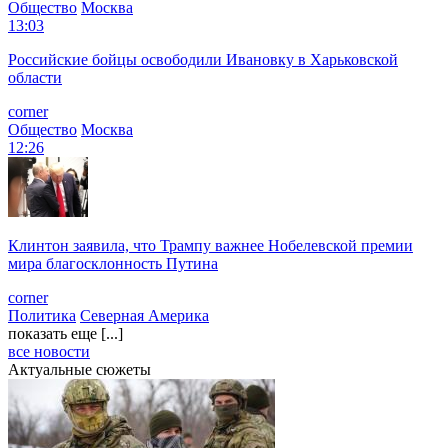
Общество
Москва
13:03
Российские бойцы освободили Ивановку в Харьковской
области
corner
Общество
Москва
12:26
Клинтон заявила, что Трампу важнее Нобелевской премии
мира благосклонность Путина
corner
Политика
Северная Америка
показать еще [...]
все новости
Актуальные сюжеты