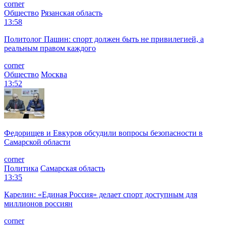
corner
Общество
Рязанская область
13:58
Политолог Пашин: спорт должен быть не привилегией, а
реальным правом каждого
corner
Общество
Москва
13:52
Федорищев и Евкуров обсудили вопросы безопасности в
Самарской области
corner
Политика
Самарская область
13:35
Карелин: «Единая Россия» делает спорт доступным для
миллионов россиян
corner