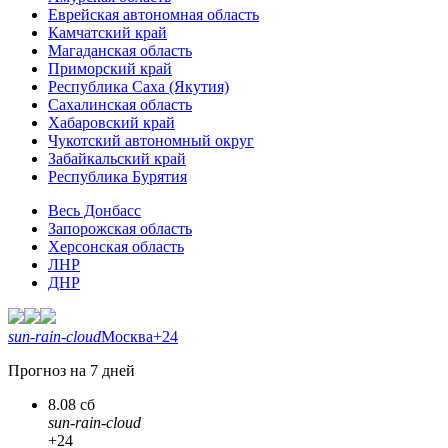
Еврейская автономная область
Камчатский край
Магаданская область
Приморский край
Республика Саха (Якутия)
Сахалинская область
Хабаровский край
Чукотский автономный округ
Забайкальский край
Республика Бурятия
Весь Донбасс
Запорожская область
Херсонская область
ЛНР
ДНР
sun-rain-cloud
Москва
+24
Прогноз на 7 дней
8.08 сб
sun-rain-cloud
+24