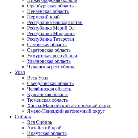
Нижегородская область
Оренбургская область
Пензенская область
Пермский край
Республика Башкортостан
Республика Марий Эл
Республика Мордовия
Республика Татарстан
Самарская область
Саратовская область
Удмуртская республика
Ульяновская область
Чувашская республика
Урал
Весь Урал
Свердловская область
Челябинская область
Курганская область
Тюменская область
Ханты-Мансийский автономный округ
Ямало-Ненецкий автономный округ
Сибирь
Вся Сибирь
Алтайский край
Иркутская область