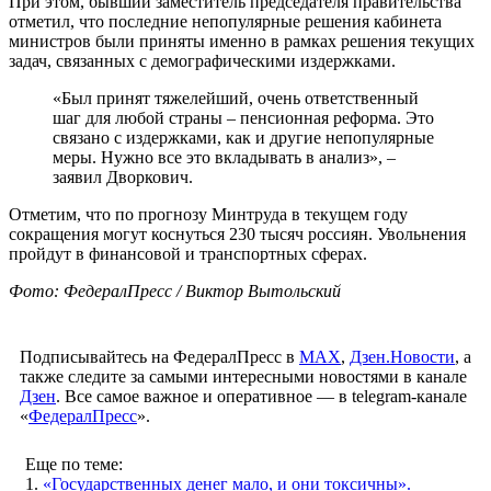
При этом, бывший заместитель председателя правительства
отметил, что последние непопулярные решения кабинета
министров были приняты именно в рамках решения текущих
задач, связанных с демографическими издержками.
«Был принят тяжелейший, очень ответственный
шаг для любой страны – пенсионная реформа. Это
связано с издержками, как и другие непопулярные
меры. Нужно все это вкладывать в анализ», –
заявил Дворкович.
Отметим, что по прогнозу Минтруда в текущем году
сокращения могут коснуться 230 тысяч россиян. Увольнения
пройдут в финансовой и транспортных сферах.
Фото: ФедералПресс / Виктор Вытольский
Подписывайтесь на ФедералПресс в
МАХ
,
Дзен.Новости
, а
также следите за самыми интересными новостями в канале
Дзен
. Все самое важное и оперативное — в telegram-канале
«
ФедералПресс
».
Еще по теме:
1.
«Государственных денег мало, и они токсичны».