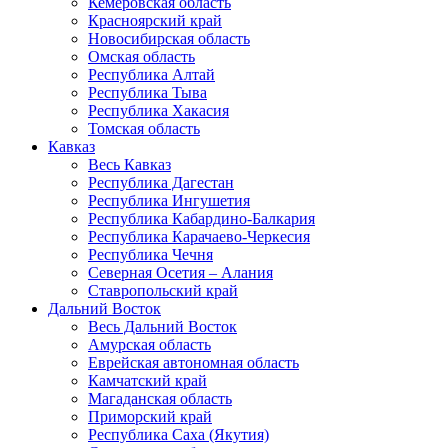
Кемеровская область
Красноярский край
Новосибирская область
Омская область
Республика Алтай
Республика Тыва
Республика Хакасия
Томская область
Кавказ
Весь Кавказ
Республика Дагестан
Республика Ингушетия
Республика Кабардино-Балкария
Республика Карачаево-Черкесия
Республика Чечня
Северная Осетия – Алания
Ставропольский край
Дальний Восток
Весь Дальний Восток
Амурская область
Еврейская автономная область
Камчатский край
Магаданская область
Приморский край
Республика Саха (Якутия)