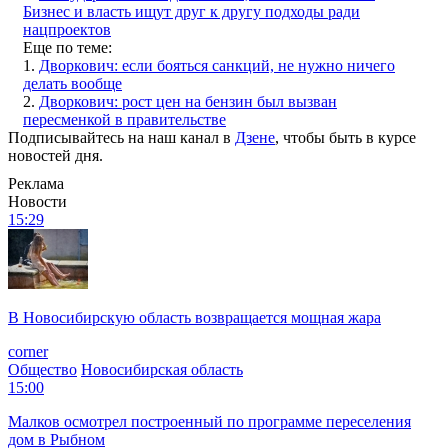
Бизнес и власть ищут друг к другу подходы ради
нацпроектов
Еще по теме:
1.
Дворкович: если бояться санкций, не нужно ничего
делать вообще
2.
Дворкович: рост цен на бензин был вызван
пересменкой в правительстве
Подписывайтесь на наш канал в
Дзене
, чтобы быть в курсе
новостей дня.
Реклама
Новости
15:29
В Новосибирскую область возвращается мощная жара
corner
Общество
Новосибирская область
15:00
Малков осмотрел построенный по программе переселения
дом в Рыбном