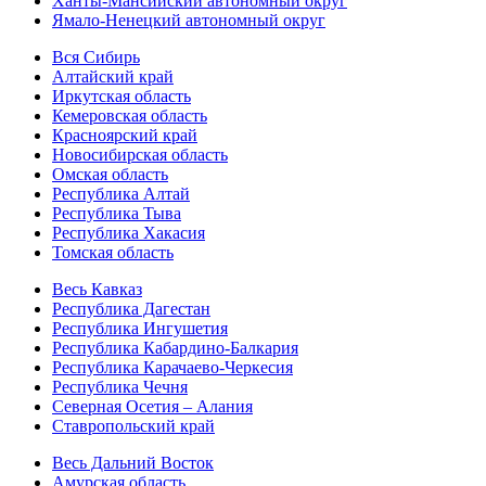
Ханты-Мансийский автономный округ
Ямало-Ненецкий автономный округ
Вся Сибирь
Алтайский край
Иркутская область
Кемеровская область
Красноярский край
Новосибирская область
Омская область
Республика Алтай
Республика Тыва
Республика Хакасия
Томская область
Весь Кавказ
Республика Дагестан
Республика Ингушетия
Республика Кабардино-Балкария
Республика Карачаево-Черкесия
Республика Чечня
Северная Осетия – Алания
Ставропольский край
Весь Дальний Восток
Амурская область