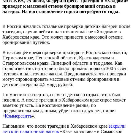
МОСКВА, 25 июля, ФедералПресс. Трагедия в «Холдоми»
приведет к массовой отмене бронирований отдыха в
лагерях. На восстановление спроса потребуются годы.
В России начались тотальные проверки детских лагерей после
трагедии, случившейся в палаточном лагере «Холдоми» в
Хабаровском крае. Это может привести к массовой отмене
бронирования путевок.
В настоящее время проверки проходят в Ростовской области,
Пермском крае, Пензенской области, Краснодарском и
Ставропольском краях, Липецкой области и так далее. Как
стало известно, на это лето было продано порядка 300 тысяч
путевок в палаточные лагеря. Предполагается, что проверки
могут спровоцировать массовые отмены бронирования в
детские лагеря на 4,5 млрд рублей.
По мнению экспертов, сегмент детского отдыха итак был
невелик. А после трагедии в Хабаровском крае спрос может
заметно упасть. На восстановление рынка, по
предварительным данным, уйдет около двух лет, пишет
«
Коммерсантъ
».
Напомним, что после трагедии в Хабаровском крае
закрыли
детский палаточный лагерь
«Казачья застава» в Самарской