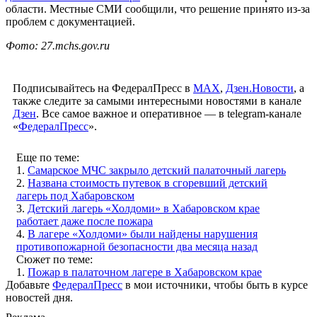
области. Местные СМИ сообщили, что решение принято из-за
проблем с документацией.
Фото: 27.mchs.gov.ru
Подписывайтесь на ФедералПресс в
МАХ
,
Дзен.Новости
, а
также следите за самыми интересными новостями в канале
Дзен
. Все самое важное и оперативное — в telegram-канале
«
ФедералПресс
».
Еще по теме:
1.
Самарское МЧС закрыло детский палаточный лагерь
2.
Названа стоимость путевок в сгоревший детский
лагерь под Хабаровском
3.
Детский лагерь «Холдоми» в Хабаровском крае
работает даже после пожара
4.
В лагере «Холдоми» были найдены нарушения
противопожарной безопасности два месяца назад
Сюжет по теме:
1.
Пожар в палаточном лагере в Хабаровском крае
Добавьте
ФедералПресс
в мои источники, чтобы быть в курсе
новостей дня.