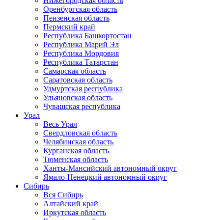
Нижегородская область
Оренбургская область
Пензенская область
Пермский край
Республика Башкортостан
Республика Марий Эл
Республика Мордовия
Республика Татарстан
Самарская область
Саратовская область
Удмуртская республика
Ульяновская область
Чувашская республика
Урал
Весь Урал
Свердловская область
Челябинская область
Курганская область
Тюменская область
Ханты-Мансийский автономный округ
Ямало-Ненецкий автономный округ
Сибирь
Вся Сибирь
Алтайский край
Иркутская область