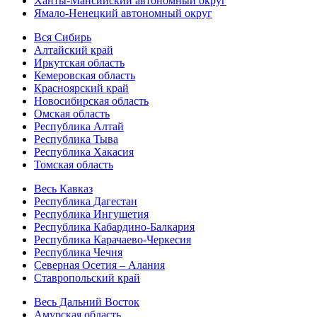
Ханты-Мансийский автономный округ
Ямало-Ненецкий автономный округ
Вся Сибирь
Алтайский край
Иркутская область
Кемеровская область
Красноярский край
Новосибирская область
Омская область
Республика Алтай
Республика Тыва
Республика Хакасия
Томская область
Весь Кавказ
Республика Дагестан
Республика Ингушетия
Республика Кабардино-Балкария
Республика Карачаево-Черкесия
Республика Чечня
Северная Осетия – Алания
Ставропольский край
Весь Дальний Восток
Амурская область