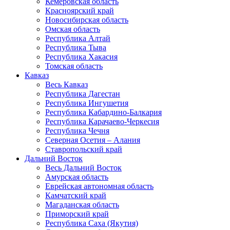
Кемеровская область
Красноярский край
Новосибирская область
Омская область
Республика Алтай
Республика Тыва
Республика Хакасия
Томская область
Кавказ
Весь Кавказ
Республика Дагестан
Республика Ингушетия
Республика Кабардино-Балкария
Республика Карачаево-Черкесия
Республика Чечня
Северная Осетия – Алания
Ставропольский край
Дальний Восток
Весь Дальний Восток
Амурская область
Еврейская автономная область
Камчатский край
Магаданская область
Приморский край
Республика Саха (Якутия)