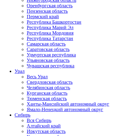
Нижегородская область
Оренбургская область
Пензенская область
Пермский край
Республика Башкортостан
Республика Марий Эл
Республика Мордовия
Республика Татарстан
Самарская область
Саратовская область
Удмуртская республика
Ульяновская область
Чувашская республика
Урал
Весь Урал
Свердловская область
Челябинская область
Курганская область
Тюменская область
Ханты-Мансийский автономный округ
Ямало-Ненецкий автономный округ
Сибирь
Вся Сибирь
Алтайский край
Иркутская область