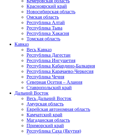
Кемеровская область
Красноярский край
Новосибирская область
Омская область
Республика Алтай
Республика Тыва
Республика Хакасия
Томская область
Кавказ
Весь Кавказ
Республика Дагестан
Республика Ингушетия
Республика Кабардино-Балкария
Республика Карачаево-Черкесия
Республика Чечня
Северная Осетия – Алания
Ставропольский край
Дальний Восток
Весь Дальний Восток
Амурская область
Еврейская автономная область
Камчатский край
Магаданская область
Приморский край
Республика Саха (Якутия)