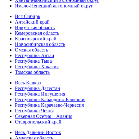
Ханты-Мансийский автономный округ
Ямало-Ненецкий автономный округ
Вся Сибирь
Алтайский край
Иркутская область
Кемеровская область
Красноярский край
Новосибирская область
Омская область
Республика Алтай
Республика Тыва
Республика Хакасия
Томская область
Весь Кавказ
Республика Дагестан
Республика Ингушетия
Республика Кабардино-Балкария
Республика Карачаево-Черкесия
Республика Чечня
Северная Осетия – Алания
Ставропольский край
Весь Дальний Восток
Амурская область