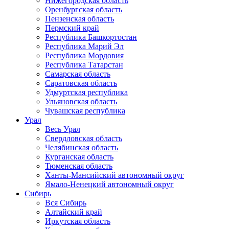
Нижегородская область
Оренбургская область
Пензенская область
Пермский край
Республика Башкортостан
Республика Марий Эл
Республика Мордовия
Республика Татарстан
Самарская область
Саратовская область
Удмуртская республика
Ульяновская область
Чувашская республика
Урал
Весь Урал
Свердловская область
Челябинская область
Курганская область
Тюменская область
Ханты-Мансийский автономный округ
Ямало-Ненецкий автономный округ
Сибирь
Вся Сибирь
Алтайский край
Иркутская область