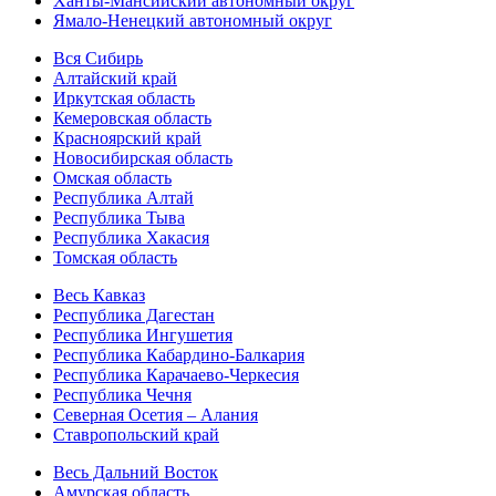
Ханты-Мансийский автономный округ
Ямало-Ненецкий автономный округ
Вся Сибирь
Алтайский край
Иркутская область
Кемеровская область
Красноярский край
Новосибирская область
Омская область
Республика Алтай
Республика Тыва
Республика Хакасия
Томская область
Весь Кавказ
Республика Дагестан
Республика Ингушетия
Республика Кабардино-Балкария
Республика Карачаево-Черкесия
Республика Чечня
Северная Осетия – Алания
Ставропольский край
Весь Дальний Восток
Амурская область