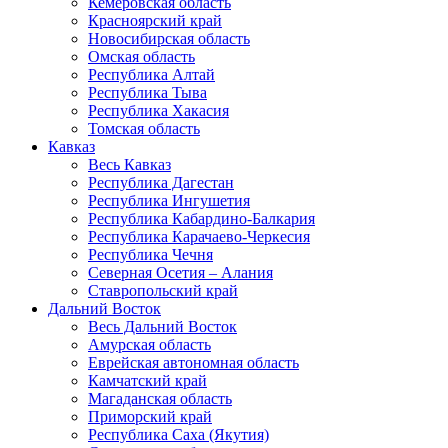
Кемеровская область
Красноярский край
Новосибирская область
Омская область
Республика Алтай
Республика Тыва
Республика Хакасия
Томская область
Кавказ
Весь Кавказ
Республика Дагестан
Республика Ингушетия
Республика Кабардино-Балкария
Республика Карачаево-Черкесия
Республика Чечня
Северная Осетия – Алания
Ставропольский край
Дальний Восток
Весь Дальний Восток
Амурская область
Еврейская автономная область
Камчатский край
Магаданская область
Приморский край
Республика Саха (Якутия)