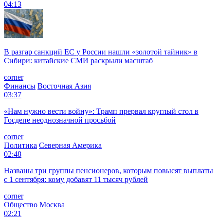
04:13
В разгар санкций ЕС у России нашли «золотой тайник» в
Сибири: китайские СМИ раскрыли масштаб
corner
Финансы
Восточная Азия
03:37
«Нам нужно вести войну»: Трамп прервал круглый стол в
Госдепе неоднозначной просьбой
corner
Политика
Северная Америка
02:48
Названы три группы пенсионеров, которым повысят выплаты
с 1 сентября: кому добавят 11 тысяч рублей
corner
Общество
Москва
02:21