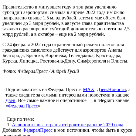
Правительство в минувшем году в три раза увеличило
субсидии аэропортам: сначала в апреле 2022 года им было
направлено свыше 1,5 млрд рублей, затем в мае объем был
увеличен до 3 млрд рублей, в августе глава правительства
заявлял о расширении субсидий дополнительно почти на 2,5
млрд рублей, а в октябре – еще на 2 млрд рублей.
С 24 февраля 2022 года ограниченный режим полетов для
гражданских самолетов действует для аэропортов Анапы,
Белгорода, Брянска, Воронежа, Геленджика, Краснодара,
Курска, Липецка, Ростова-на-Дону, Симферополя и Элисты.
Фото: ФедералПресс / Андрей Гусий
Подписывайтесь на ФедералПресс в
МАХ
,
Дзен.Новости
, а
также следите за самыми интересными новостями в канале
Дзен
. Все самое важное и оперативное — в telegram-канале
«
ФедералПресс
».
Еще по теме:
1.
Аэропорты юга страны откроют не раньше 2029 года
Добавьте
ФедералПресс
в мои источники, чтобы быть в курсе
новостей дня.