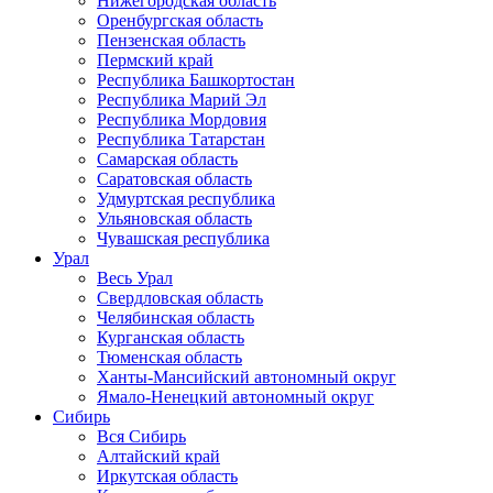
Нижегородская область
Оренбургская область
Пензенская область
Пермский край
Республика Башкортостан
Республика Марий Эл
Республика Мордовия
Республика Татарстан
Самарская область
Саратовская область
Удмуртская республика
Ульяновская область
Чувашская республика
Урал
Весь Урал
Свердловская область
Челябинская область
Курганская область
Тюменская область
Ханты-Мансийский автономный округ
Ямало-Ненецкий автономный округ
Сибирь
Вся Сибирь
Алтайский край
Иркутская область