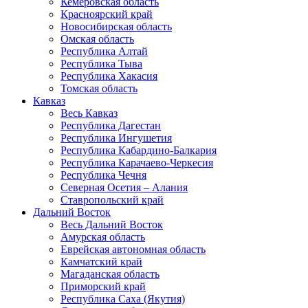
Кемеровская область
Красноярский край
Новосибирская область
Омская область
Республика Алтай
Республика Тыва
Республика Хакасия
Томская область
Кавказ
Весь Кавказ
Республика Дагестан
Республика Ингушетия
Республика Кабардино-Балкария
Республика Карачаево-Черкесия
Республика Чечня
Северная Осетия – Алания
Ставропольский край
Дальний Восток
Весь Дальний Восток
Амурская область
Еврейская автономная область
Камчатский край
Магаданская область
Приморский край
Республика Саха (Якутия)