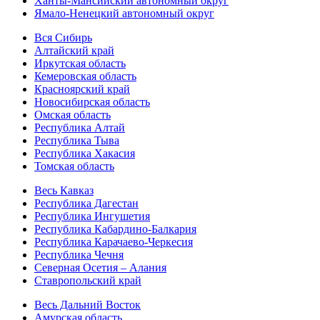
Ханты-Мансийский автономный округ
Ямало-Ненецкий автономный округ
Вся Сибирь
Алтайский край
Иркутская область
Кемеровская область
Красноярский край
Новосибирская область
Омская область
Республика Алтай
Республика Тыва
Республика Хакасия
Томская область
Весь Кавказ
Республика Дагестан
Республика Ингушетия
Республика Кабардино-Балкария
Республика Карачаево-Черкесия
Республика Чечня
Северная Осетия – Алания
Ставропольский край
Весь Дальний Восток
Амурская область