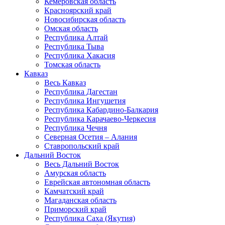
Кемеровская область
Красноярский край
Новосибирская область
Омская область
Республика Алтай
Республика Тыва
Республика Хакасия
Томская область
Кавказ
Весь Кавказ
Республика Дагестан
Республика Ингушетия
Республика Кабардино-Балкария
Республика Карачаево-Черкесия
Республика Чечня
Северная Осетия – Алания
Ставропольский край
Дальний Восток
Весь Дальний Восток
Амурская область
Еврейская автономная область
Камчатский край
Магаданская область
Приморский край
Республика Саха (Якутия)