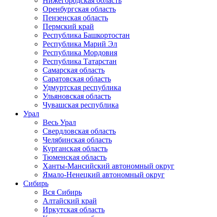
Нижегородская область
Оренбургская область
Пензенская область
Пермский край
Республика Башкортостан
Республика Марий Эл
Республика Мордовия
Республика Татарстан
Самарская область
Саратовская область
Удмуртская республика
Ульяновская область
Чувашская республика
Урал
Весь Урал
Свердловская область
Челябинская область
Курганская область
Тюменская область
Ханты-Мансийский автономный округ
Ямало-Ненецкий автономный округ
Сибирь
Вся Сибирь
Алтайский край
Иркутская область