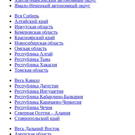
Ханты-Мансийский автономный округ
Ямало-Ненецкий автономный округ
Вся Сибирь
Алтайский край
Иркутская область
Кемеровская область
Красноярский край
Новосибирская область
Омская область
Республика Алтай
Республика Тыва
Республика Хакасия
Томская область
Весь Кавказ
Республика Дагестан
Республика Ингушетия
Республика Кабардино-Балкария
Республика Карачаево-Черкесия
Республика Чечня
Северная Осетия – Алания
Ставропольский край
Весь Дальний Восток
Амурская область