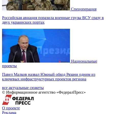
Спецоперация
Российская авиация поразила военные грузы ВСУ сразу в
двух украинских портах
Национальные
проекты
Павел Малков назвал Южный обход Рязани одним из
ключевых инфраструктурных проектов региона
все актуальные сюжеты
© Информационное агентство «ФедералПресс»
О проекте
Реклама