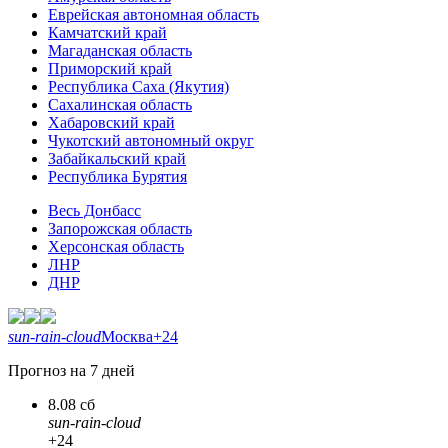
Еврейская автономная область
Камчатский край
Магаданская область
Приморский край
Республика Саха (Якутия)
Сахалинская область
Хабаровский край
Чукотский автономный округ
Забайкальский край
Республика Бурятия
Весь Донбасс
Запорожская область
Херсонская область
ЛНР
ДНР
sun-rain-cloud
Москва
+24
Прогноз на 7 дней
8.08 сб
sun-rain-cloud
+24