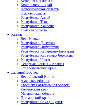
Кемеровская область
Красноярский край
Новосибирская область
Омская область
Республика Алтай
Республика Тыва
Республика Хакасия
Томская область
Кавказ
Весь Кавказ
Республика Дагестан
Республика Ингушетия
Республика Кабардино-Балкария
Республика Карачаево-Черкесия
Республика Чечня
Северная Осетия – Алания
Ставропольский край
Дальний Восток
Весь Дальний Восток
Амурская область
Еврейская автономная область
Камчатский край
Магаданская область
Приморский край
Республика Саха (Якутия)