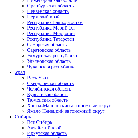
Нижегородская область
Оренбургская область
Пензенская область
Пермский край
Республика Башкортостан
Республика Марий Эл
Республика Мордовия
Республика Татарстан
Самарская область
Саратовская область
Удмуртская республика
Ульяновская область
Чувашская республика
Урал
Весь Урал
Свердловская область
Челябинская область
Курганская область
Тюменская область
Ханты-Мансийский автономный округ
Ямало-Ненецкий автономный округ
Сибирь
Вся Сибирь
Алтайский край
Иркутская область