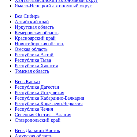
Ханты-Мансийский автономный округ
Ямало-Ненецкий автономный округ
Вся Сибирь
Алтайский край
Иркутская область
Кемеровская область
Красноярский край
Новосибирская область
Омская область
Республика Алтай
Республика Тыва
Республика Хакасия
Томская область
Весь Кавказ
Республика Дагестан
Республика Ингушетия
Республика Кабардино-Балкария
Республика Карачаево-Черкесия
Республика Чечня
Северная Осетия – Алания
Ставропольский край
Весь Дальний Восток
Амурская область