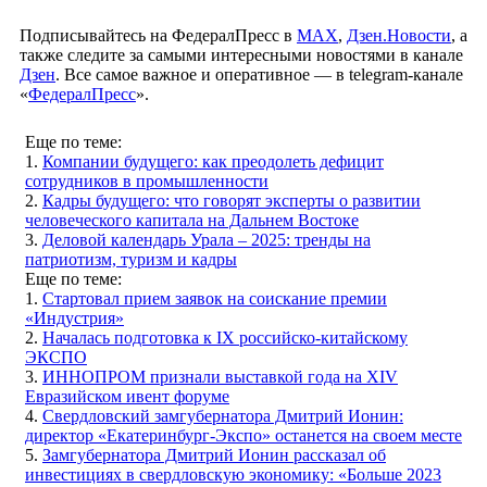
Подписывайтесь на ФедералПресс в
МАХ
,
Дзен.Новости
, а
также следите за самыми интересными новостями в канале
Дзен
. Все самое важное и оперативное — в telegram-канале
«
ФедералПресс
».
Еще по теме:
1.
Компании будущего: как преодолеть дефицит
сотрудников в промышленности
2.
Кадры будущего: что говорят эксперты о развитии
человеческого капитала на Дальнем Востоке
3.
Деловой календарь Урала – 2025: тренды на
патриотизм, туризм и кадры
Еще по теме:
1.
Стартовал прием заявок на соискание премии
«Индустрия»
2.
Началась подготовка к IХ российско-китайскому
ЭКСПО
3.
ИННОПРОМ признали выставкой года на XIV
Евразийском ивент форуме
4.
Свердловский замгубернатора Дмитрий Ионин:
директор «Екатеринбург-Экспо» останется на своем месте
5.
Замгубернатора Дмитрий Ионин рассказал об
инвестициях в свердловскую экономику: «Больше 2023