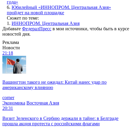
года»
6.
Юбилейный «ИННОПРОМ. Центральная Азия»
пройдет на новой площадке
Сюжет по теме:
1.
ИННОПРОМ. Центральная Азия
Добавьте
ФедералПресс
в мои источники, чтобы быть в курсе
новостей дня.
Реклама
Новости
21:18
Вашингтон такого не ожидал: Китай нанес удар по
американскому влиянию
corner
Экономика
Восточная Азия
20:31
Визит Зеленского в Сербию держали в тайне: в Белграде
прошла акция протеста с российскими флагами