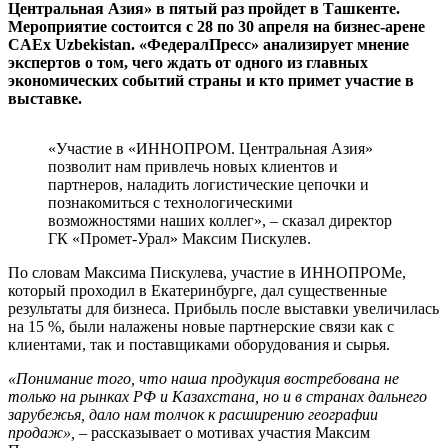
Центральная Азия» в пятый раз пройдет в Ташкенте.
Мероприятие состоится с 28 по 30 апреля на бизнес-арене
CAEx Uzbekistan. «ФедералПресс» анализирует мнение
экспертов о том, чего ждать от одного из главных
экономических событий страны и кто примет участие в
выставке.
«Участие в «ИННОПРОМ. Центральная Азия»
позволит нам привлечь новых клиентов и
партнеров, наладить логистические цепочки и
познакомиться с технологическими
возможностями наших коллег», – сказал директор
ГК «Промет-Урал» Максим Пискулев.
По словам Максима Пискулева, участие в ИННОПРОМе,
который проходил в Екатеринбурге, дал существенные
результаты для бизнеса. Прибыль после выставки увеличилась
на 15 %, были налажены новые партнерские связи как с
клиентами, так и поставщиками оборудования и сырья.
«Понимание того, что наша продукция востребована не
только на рынках РФ и Казахстана, но и в странах дальнего
зарубежья, дало нам толчок к расширению географии
продаж»,
– рассказывает о мотивах участия Максим