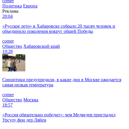
corner
Политика
Европа
Реклама
20:04
«Русское лето» в Хабаровске собрало 20 тысяч человек и
объединило поколения вокруг общей Победы
corner
Общество
Хабаровский край
19:28
Синоптики предупредили, в какие дни в Москве ожидается
самая низкая температура
corner
Общество
Москва
18:57
«Россия обязательно победит»: чем Медведев пристыдил
Урсулу фон дер Ляйен