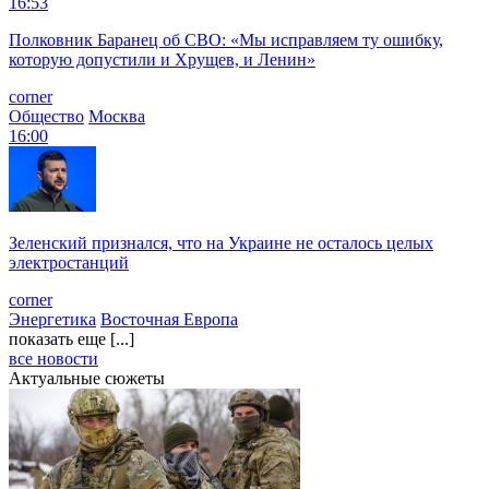
16:53
Полковник Баранец об СВО: «Мы исправляем ту ошибку,
которую допустили и Хрущев, и Ленин»
corner
Общество
Москва
16:00
Зеленский признался, что на Украине не осталось целых
электростанций
corner
Энергетика
Восточная Европа
показать еще [...]
все новости
Актуальные сюжеты