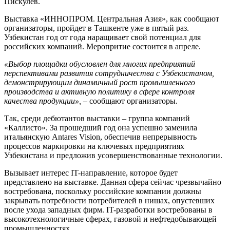
Пискулев.
Выставка «ИННОПРОМ. Центральная Азия», как сообщают
организаторы, пройдет в Ташкенте уже в пятый раз.
Узбекистан год от года наращивает свой потенциал для
российских компаний. Меропритие состоится в апреле.
«Выбор площадки обусловлен для многих предприятий
перспективами развития сотрудничества с Узбекистаном,
демонстрирующим динамичный рост промышленного
производства и активную политику в сфере контроля
качества продукции»,
– сообщают организаторы.
Так, среди дебютантов выставки – группа компаний
«Каллисто». За прошедший год она успешно заменила
итальянскую Antares Vision, обеспечив непрерывность
процессов маркировки на ключевых предприятиях
Узбекистана и предложив усовершенствованные технологии.
Вызывает интерес IT-направление, которое будет
представлено на выставке. Данная сфера сейчас чрезвычайно
востребована, поскольку российские компании должны
закрывать потребности потребителей в нишах, опустевших
после ухода западных фирм. IT-разработки востребованы в
высокотехнологичные сферах, газовой и нефтедобывающей
промышленностях.