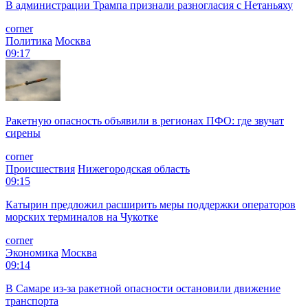
В администрации Трампа признали разногласия с Нетаньяху
corner
Политика
Москва
09:17
Ракетную опасность объявили в регионах ПФО: где звучат
сирены
corner
Происшествия
Нижегородская область
09:15
Катырин предложил расширить меры поддержки операторов
морских терминалов на Чукотке
corner
Экономика
Москва
09:14
В Самаре из-за ракетной опасности остановили движение
транспорта