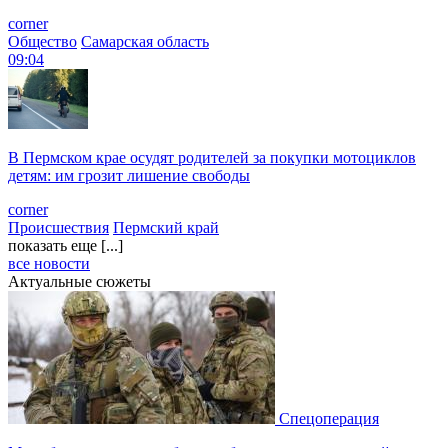
corner
Общество
Самарская область
09:04
В Пермском крае осудят родителей за покупки мотоциклов
детям: им грозит лишение свободы
corner
Происшествия
Пермский край
показать еще [...]
все новости
Актуальные сюжеты
Спецоперация