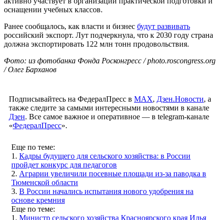
активно участвует в организации практической подготовки и
оснащении учебных классов.
Ранее сообщалось, как власти и бизнес
будут развивать
российский экспорт. Лут подчеркнула, что к 2030 году страна
должна экспортировать 122 млн тонн продовольствия.
Фото: из фотобанка Фонда Росконгресс / photo.roscongress.org
/ Олег Барханов
Подписывайтесь на ФедералПресс в
МАХ
,
Дзен.Новости
, а
также следите за самыми интересными новостями в канале
Дзен
. Все самое важное и оперативное — в telegram-канале
«
ФедералПресс
».
Еще по теме:
1.
Кадры будущего для сельского хозяйства: в России
пройдет конкурс для педагогов
2.
Аграрии увеличили посевные площади из-за паводка в
Тюменской области
3.
В России начались испытания нового удобрения на
основе кремния
Еще по теме:
1.
Министр сельского хозяйства Красноярского края Илья