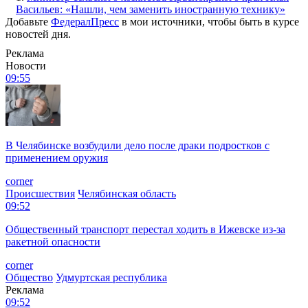
Васильев: «Нашли, чем заменить иностранную технику»
Добавьте
ФедералПресс
в мои источники, чтобы быть в курсе
новостей дня.
Реклама
Новости
09:55
В Челябинске возбудили дело после драки подростков с
применением оружия
corner
Происшествия
Челябинская область
09:52
Общественный транспорт перестал ходить в Ижевске из-за
ракетной опасности
corner
Общество
Удмуртская республика
Реклама
09:52