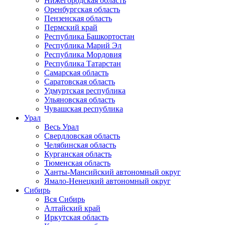
Нижегородская область
Оренбургская область
Пензенская область
Пермский край
Республика Башкортостан
Республика Марий Эл
Республика Мордовия
Республика Татарстан
Самарская область
Саратовская область
Удмуртская республика
Ульяновская область
Чувашская республика
Урал
Весь Урал
Свердловская область
Челябинская область
Курганская область
Тюменская область
Ханты-Мансийский автономный округ
Ямало-Ненецкий автономный округ
Сибирь
Вся Сибирь
Алтайский край
Иркутская область