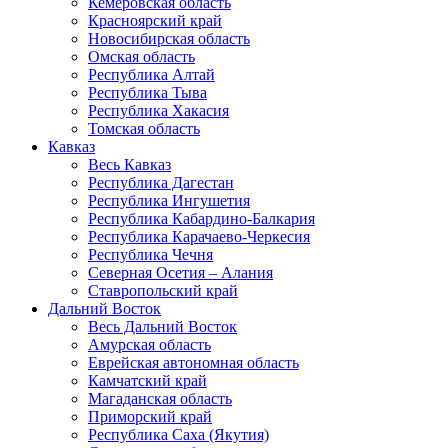
Кемеровская область
Красноярский край
Новосибирская область
Омская область
Республика Алтай
Республика Тыва
Республика Хакасия
Томская область
Кавказ
Весь Кавказ
Республика Дагестан
Республика Ингушетия
Республика Кабардино-Балкария
Республика Карачаево-Черкесия
Республика Чечня
Северная Осетия – Алания
Ставропольский край
Дальний Восток
Весь Дальний Восток
Амурская область
Еврейская автономная область
Камчатский край
Магаданская область
Приморский край
Республика Саха (Якутия)