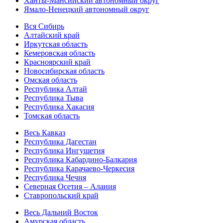
Ханты-Мансийский автономный округ
Ямало-Ненецкий автономный округ
Вся Сибирь
Алтайский край
Иркутская область
Кемеровская область
Красноярский край
Новосибирская область
Омская область
Республика Алтай
Республика Тыва
Республика Хакасия
Томская область
Весь Кавказ
Республика Дагестан
Республика Ингушетия
Республика Кабардино-Балкария
Республика Карачаево-Черкесия
Республика Чечня
Северная Осетия – Алания
Ставропольский край
Весь Дальний Восток
Амурская область