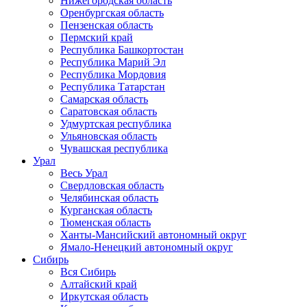
Нижегородская область
Оренбургская область
Пензенская область
Пермский край
Республика Башкортостан
Республика Марий Эл
Республика Мордовия
Республика Татарстан
Самарская область
Саратовская область
Удмуртская республика
Ульяновская область
Чувашская республика
Урал
Весь Урал
Свердловская область
Челябинская область
Курганская область
Тюменская область
Ханты-Мансийский автономный округ
Ямало-Ненецкий автономный округ
Сибирь
Вся Сибирь
Алтайский край
Иркутская область