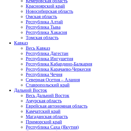
Кемеровская область
Красноярский край
Новосибирская область
Омская область
Республика Алтай
Республика Тыва
Республика Хакасия
Томская область
Кавказ
Весь Кавказ
Республика Дагестан
Республика Ингушетия
Республика Кабардино-Балкария
Республика Карачаево-Черкесия
Республика Чечня
Северная Осетия – Алания
Ставропольский край
Дальний Восток
Весь Дальний Восток
Амурская область
Еврейская автономная область
Камчатский край
Магаданская область
Приморский край
Республика Саха (Якутия)