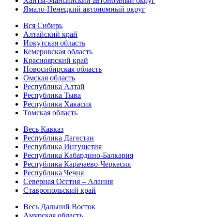
Ханты-Мансийский автономный округ
Ямало-Ненецкий автономный округ
Вся Сибирь
Алтайский край
Иркутская область
Кемеровская область
Красноярский край
Новосибирская область
Омская область
Республика Алтай
Республика Тыва
Республика Хакасия
Томская область
Весь Кавказ
Республика Дагестан
Республика Ингушетия
Республика Кабардино-Балкария
Республика Карачаево-Черкесия
Республика Чечня
Северная Осетия – Алания
Ставропольский край
Весь Дальний Восток
Амурская область