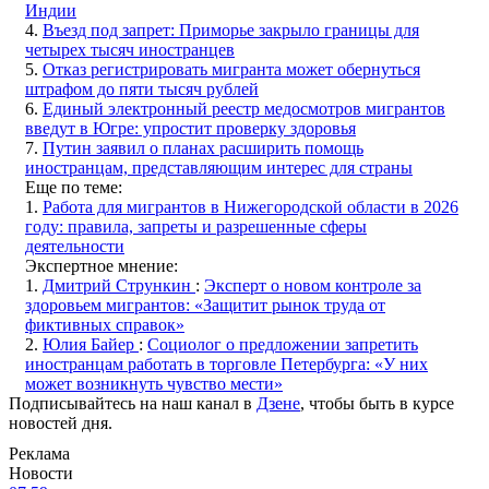
Индии
4.
Въезд под запрет: Приморье закрыло границы для
четырех тысяч иностранцев
5.
Отказ регистрировать мигранта может обернуться
штрафом до пяти тысяч рублей
6.
Единый электронный реестр медосмотров мигрантов
введут в Югре: упростит проверку здоровья
7.
Путин заявил о планах расширить помощь
иностранцам, представляющим интерес для страны
Еще по теме:
1.
Работа для мигрантов в Нижегородской области в 2026
году: правила, запреты и разрешенные сферы
деятельности
Экспертное мнение:
1.
Дмитрий Стрункин
:
Эксперт о новом контроле за
здоровьем мигрантов: «Защитит рынок труда от
фиктивных справок»
2.
Юлия Байер
:
Социолог о предложении запретить
иностранцам работать в торговле Петербурга: «У них
может возникнуть чувство мести»
Подписывайтесь на наш канал в
Дзене
, чтобы быть в курсе
новостей дня.
Реклама
Новости