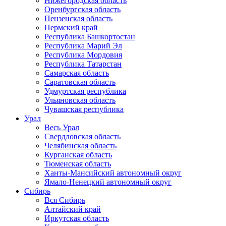
Нижегородская область
Оренбургская область
Пензенская область
Пермский край
Республика Башкортостан
Республика Марий Эл
Республика Мордовия
Республика Татарстан
Самарская область
Саратовская область
Удмуртская республика
Ульяновская область
Чувашская республика
Урал
Весь Урал
Свердловская область
Челябинская область
Курганская область
Тюменская область
Ханты-Мансийский автономный округ
Ямало-Ненецкий автономный округ
Сибирь
Вся Сибирь
Алтайский край
Иркутская область