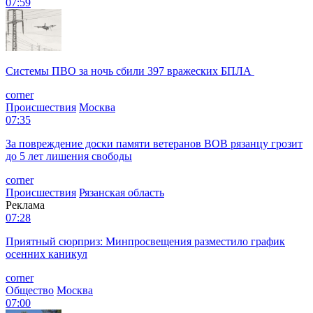
07:59
Системы ПВО за ночь сбили 397 вражеских БПЛА
corner
Происшествия
Москва
07:35
За повреждение доски памяти ветеранов ВОВ рязанцу грозит
до 5 лет лишения свободы
corner
Происшествия
Рязанская область
Реклама
07:28
Приятный сюрприз: Минпросвещения разместило график
осенних каникул
corner
Общество
Москва
07:00