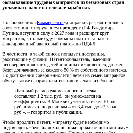
обязывающие трудовых мигрантов из безвизовых стран
уплачивать налог на теневые заработки.
По сообщению «
Коммерсанта
»,поправки, разработанные в
соответствии с поручением президента РФ Владимира
Путина, вступят в силу с 2027 года и расширят круг
мигрантов, которые будут обязаны платить за патент
фиксированный авансовый платеж по НДФЛ.
В частности, в такой список попадут иностранцы,
работающие у физлиц. Патентообладатель, имеющий
несовершеннолетних детей или иных иждивенцев, должен
будет доплачивать за каждого 50 % от собственного платежа.
По достижении совершеннолетия детей из семей мигрантов
обяжут также оформить патент или выехать из России.
«Базовый размер ежемесячного платежа
составляет 1,2 тыс. руб., он умножается на
коэффициенты. В Москве сумма достигает 10 тыс.
руб. в месяц, по регионам – от 3,4 тыс. до 27,3 тыс.
руб.», – говорится в публикации.
Чтобы продлить патент, мигранту будет необходимо
подтвердить «белый» доход не ниже прожиточного минимума
региона, в котором он работает. Причем с учетом себя и