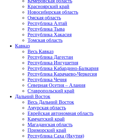
Кемеровская область
Красноярский край
Новосибирская область
Омская область
Республика Алтай
Республика Тыва
Республика Хакасия
Томская область
Кавказ
Весь Кавказ
Республика Дагестан
Республика Ингушетия
Республика Кабардино-Балкария
Республика Карачаево-Черкесия
Республика Чечня
Северная Осетия – Алания
Ставропольский край
Дальний Восток
Весь Дальний Восток
Амурская область
Еврейская автономная область
Камчатский край
Магаданская область
Приморский край
Республика Саха (Якутия)