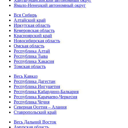
Ханты-Мансийский автономный округ
Ямало-Ненецкий автономный округ
Вся Сибирь
Алтайский край
Иркутская область
Кемеровская область
Красноярский край
Новосибирская область
Омская область
Республика Алтай
Республика Тыва
Республика Хакасия
Томская область
Весь Кавказ
Республика Дагестан
Республика Ингушетия
Республика Кабардино-Балкария
Республика Карачаево-Черкесия
Республика Чечня
Северная Осетия – Алания
Ставропольский край
Весь Дальний Восток
Амурская область