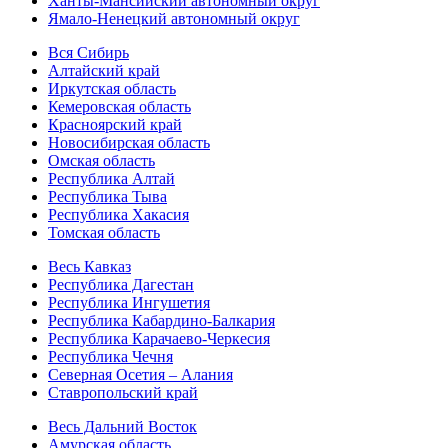
Ханты-Мансийский автономный округ
Ямало-Ненецкий автономный округ
Вся Сибирь
Алтайский край
Иркутская область
Кемеровская область
Красноярский край
Новосибирская область
Омская область
Республика Алтай
Республика Тыва
Республика Хакасия
Томская область
Весь Кавказ
Республика Дагестан
Республика Ингушетия
Республика Кабардино-Балкария
Республика Карачаево-Черкесия
Республика Чечня
Северная Осетия – Алания
Ставропольский край
Весь Дальний Восток
Амурская область