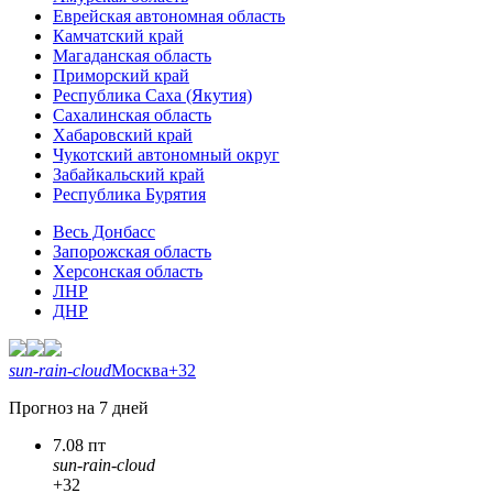
Еврейская автономная область
Камчатский край
Магаданская область
Приморский край
Республика Саха (Якутия)
Сахалинская область
Хабаровский край
Чукотский автономный округ
Забайкальский край
Республика Бурятия
Весь Донбасс
Запорожская область
Херсонская область
ЛНР
ДНР
sun-rain-cloud
Москва
+32
Прогноз на 7 дней
7.08 пт
sun-rain-cloud
+32