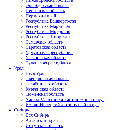
Нижегородская область
Оренбургская область
Пензенская область
Пермский край
Республика Башкортостан
Республика Марий Эл
Республика Мордовия
Республика Татарстан
Самарская область
Саратовская область
Удмуртская республика
Ульяновская область
Чувашская республика
Урал
Весь Урал
Свердловская область
Челябинская область
Курганская область
Тюменская область
Ханты-Мансийский автономный округ
Ямало-Ненецкий автономный округ
Сибирь
Вся Сибирь
Алтайский край
Иркутская область