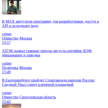
В MAX запустили программу для разработчиков: доступ к
API и исходному коду
corner
Общество
Москва
15:57
АПЭК назвал главные тренды августа-сентября: ВЭФ,
образование и паводки
corner
Политика
Москва
15:49
В Екатеринбурге пройдет Спартакиада народов России:
Средний Урал станет ключевой площадкой
corner
Общество
Свердловская область
15:43