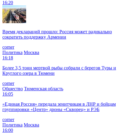
16:20
Время деклараций прошло: Россия может радикально
сократить поддержку Армении
corner
Политика
Москва
16:18
Более 3,5 тонн мертвой рыбы собрали с берегов Туры и
Круглого озера в Тюмени
corner
Общество
Тюменская область
16:05
«Единая Россия» передала зенитчикам в ЛНР и бойцам
группировки «Центр» дроны «Скворец» и РЭБ
corner
Политика
Москва
16:00