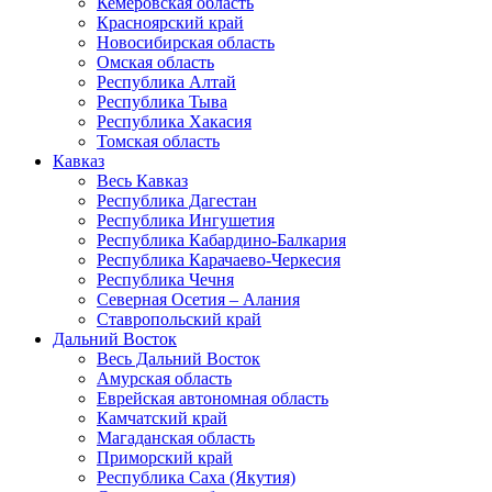
Кемеровская область
Красноярский край
Новосибирская область
Омская область
Республика Алтай
Республика Тыва
Республика Хакасия
Томская область
Кавказ
Весь Кавказ
Республика Дагестан
Республика Ингушетия
Республика Кабардино-Балкария
Республика Карачаево-Черкесия
Республика Чечня
Северная Осетия – Алания
Ставропольский край
Дальний Восток
Весь Дальний Восток
Амурская область
Еврейская автономная область
Камчатский край
Магаданская область
Приморский край
Республика Саха (Якутия)