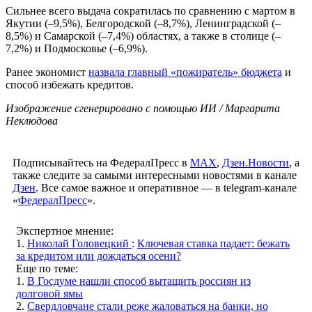
Сильнее всего выдача сократилась по сравнению с мартом в
Якутии (–9,5%), Белгородской (–8,7%), Ленинградской (–
8,5%) и Самарской (–7,4%) областях, а также в столице (–
7,2%) и Подмосковье (–6,9%).
Ранее экономист
назвала главный «пожиратель» бюджета
и
способ избежать кредитов.
Изображение сгенерировано с помощью ИИ / Маргарита
Неклюдова
Подписывайтесь на ФедералПресс в
МАХ
,
Дзен.Новости
, а
также следите за самыми интересными новостями в канале
Дзен
. Все самое важное и оперативное — в telegram-канале
«
ФедералПресс
».
Экспертное мнение:
1.
Николай Головецкий
:
Ключевая ставка падает: бежать
за кредитом или дождаться осени?
Еще по теме:
1.
В Госдуме нашли способ вытащить россиян из
долговой ямы
2.
Свердловчане стали реже жаловаться на банки, но