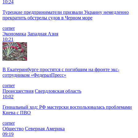
10:24
Турецкие предприниматели призвали Украину немедленно
прекратить обстрелы судов в Черном море
corner
Экономика
Западная Азия
10:21
В Екатеринбурге простятся с погибшим на фронте экс-
сотрудником «ФедералПресс»
corner
Происшествия
Свердловская область
10:02
Гениальный ход: РФ мастерски воспользовалась проблемами
Киева с ПВО
corner
Общество
Северная Америка
09:19