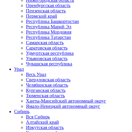
Нижегородская область
Оренбургская область
Пензенская область
Пермский край
Республика Башкортостан
Республика Марий Эл
Республика Мордовия
Республика Татарстан
Самарская область
Саратовская область
Удмуртская республика
Ульяновская область
Чувашская республика
Урал
Весь Урал
Свердловская область
Челябинская область
Курганская область
Тюменская область
Ханты-Мансийский автономный округ
Ямало-Ненецкий автономный округ
Сибирь
Вся Сибирь
Алтайский край
Иркутская область