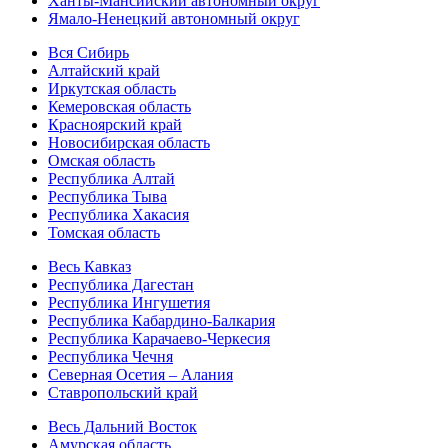
Ханты-Мансийский автономный округ
Ямало-Ненецкий автономный округ
Вся Сибирь
Алтайский край
Иркутская область
Кемеровская область
Красноярский край
Новосибирская область
Омская область
Республика Алтай
Республика Тыва
Республика Хакасия
Томская область
Весь Кавказ
Республика Дагестан
Республика Ингушетия
Республика Кабардино-Балкария
Республика Карачаево-Черкесия
Республика Чечня
Северная Осетия – Алания
Ставропольский край
Весь Дальний Восток
Амурская область