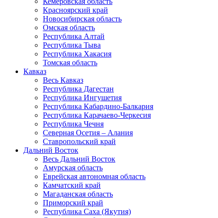
Кемеровская область
Красноярский край
Новосибирская область
Омская область
Республика Алтай
Республика Тыва
Республика Хакасия
Томская область
Кавказ
Весь Кавказ
Республика Дагестан
Республика Ингушетия
Республика Кабардино-Балкария
Республика Карачаево-Черкесия
Республика Чечня
Северная Осетия – Алания
Ставропольский край
Дальний Восток
Весь Дальний Восток
Амурская область
Еврейская автономная область
Камчатский край
Магаданская область
Приморский край
Республика Саха (Якутия)