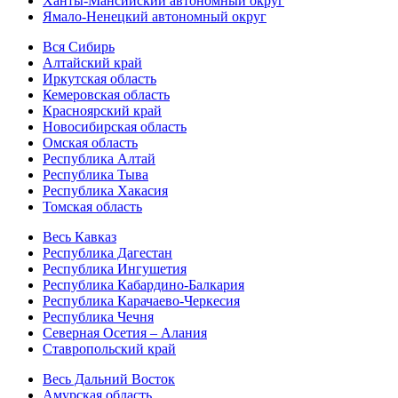
Ханты-Мансийский автономный округ
Ямало-Ненецкий автономный округ
Вся Сибирь
Алтайский край
Иркутская область
Кемеровская область
Красноярский край
Новосибирская область
Омская область
Республика Алтай
Республика Тыва
Республика Хакасия
Томская область
Весь Кавказ
Республика Дагестан
Республика Ингушетия
Республика Кабардино-Балкария
Республика Карачаево-Черкесия
Республика Чечня
Северная Осетия – Алания
Ставропольский край
Весь Дальний Восток
Амурская область