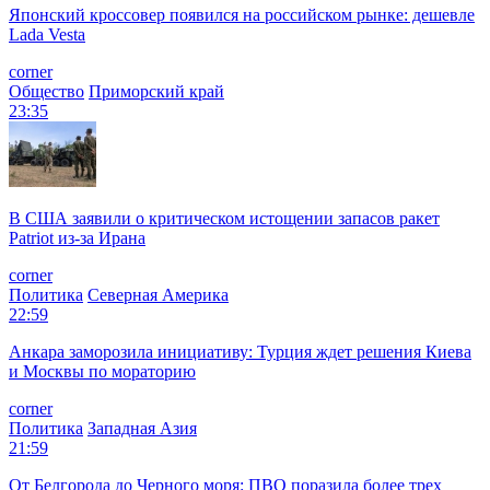
Японский кроссовер появился на российском рынке: дешевле
Lada Vesta
corner
Общество
Приморский край
23:35
В США заявили о критическом истощении запасов ракет
Patriot из-за Ирана
corner
Политика
Северная Америка
22:59
Анкара заморозила инициативу: Турция ждет решения Киева
и Москвы по мораторию
corner
Политика
Западная Азия
21:59
От Белгорода до Черного моря: ПВО поразила более трех