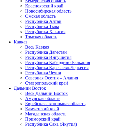
Кемеровская область
Красноярский край
Новосибирская область
Омская область
Республика Алтай
Республика Тыва
Республика Хакасия
Томская область
Кавказ
Весь Кавказ
Республика Дагестан
Республика Ингушетия
Республика Кабардино-Балкария
Республика Карачаево-Черкесия
Республика Чечня
Северная Осетия – Алания
Ставропольский край
Дальний Восток
Весь Дальний Восток
Амурская область
Еврейская автономная область
Камчатский край
Магаданская область
Приморский край
Республика Саха (Якутия)