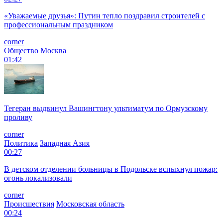
«Уважаемые друзья»: Путин тепло поздравил строителей с
профессиональным праздником
corner
Общество
Москва
01:42
Тегеран выдвинул Вашингтону ультиматум по Ормузскому
проливу
corner
Политика
Западная Азия
00:27
В детском отделении больницы в Подольске вспыхнул пожар:
огонь локализовали
corner
Происшествия
Московская область
00:24