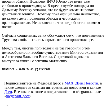
прошли обыски. Полпреду ДФО Юрию Трутневу уже
сообщили о происходящем. В пресс-службе полпреда по
Дальнему Востоку заявили, что не будут комментировать
действия силовиков. Поэтому пока официально неизвестно,
по какому делу проходили обыски и что искали
правоохранители. Не исключено, что подробности появятся
позже.
Сейчас в социальных сетях обсуждают слух, что подчиненные
Трутнева якобы пытались скрыть от него происходящее.
Между тем, многие политологи не раз говорили о том,
целесообразно ли вообще существование Минвостокразвития
и Агентства Дальнего Востока. С критикой ведомств
выступала также Валентина Матвиенко.
Фото:ГУЭБиПК МВД России
Подписывайтесь на ФедералПресс в
МАХ
,
Дзен.Новости
, а
также следите за самыми интересными новостями в канале
Дзен
. Все самое важное и оперативное — в telegram-канале
«
ФедералПресс
».