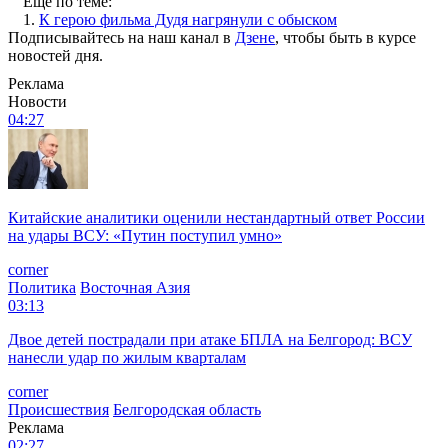
Еще по теме:
1.
К герою фильма Дудя нагрянули с обыском
Подписывайтесь на наш канал в
Дзене
, чтобы быть в курсе
новостей дня.
Реклама
Новости
04:27
Китайские аналитики оценили нестандартный ответ России
на удары ВСУ: «Путин поступил умно»
corner
Политика
Восточная Азия
03:13
Двое детей пострадали при атаке БПЛА на Белгород: ВСУ
нанесли удар по жилым кварталам
corner
Происшествия
Белгородская область
Реклама
02:27