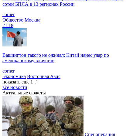
сотен БПЛА в 13 регионах России
corner
Общество
Москва
21:18
Вашингтон такого не ожидал: Китай нанес удар по
американскому влиянию
corner
Экономика
Восточная Азия
показать еще [...]
все новости
Актуальные сюжеты
Спецоперация