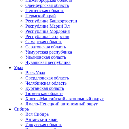
Нижегородская область
Оренбургская область
Пензенская область
Пермский край
Республика Башкортостан
Республика Марий Эл
Республика Мордовия
Республика Татарстан
Самарская область
Саратовская область
Удмуртская республика
Ульяновская область
Чувашская республика
Урал
Весь Урал
Свердловская область
Челябинская область
Курганская область
Тюменская область
Ханты-Мансийский автономный округ
Ямало-Ненецкий автономный округ
Сибирь
Вся Сибирь
Алтайский край
Иркутская область