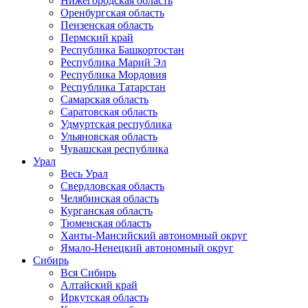
Нижегородская область
Оренбургская область
Пензенская область
Пермский край
Республика Башкортостан
Республика Марий Эл
Республика Мордовия
Республика Татарстан
Самарская область
Саратовская область
Удмуртская республика
Ульяновская область
Чувашская республика
Урал
Весь Урал
Свердловская область
Челябинская область
Курганская область
Тюменская область
Ханты-Мансийский автономный округ
Ямало-Ненецкий автономный округ
Сибирь
Вся Сибирь
Алтайский край
Иркутская область