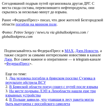
Сегодняшний подрыв путей организовала другая ДРГ. С
места схода состава, перевозившего нефтепродукты, они
скрылись за несколько минут до взрыва.
Ранее «ФедералПресс» писал, что двое жителей Белгородской
области
погибли на минном поле
.
Фото: Petrov Sergey / news.ru via globallookpress.com /
globallookpress.com
Подписывайтесь на ФедералПресс в
МАХ
,
Дзен.Новости
, а
также следите за самыми интересными новостями в канале
Дзен
. Все самое важное и оперативное — в telegram-канале
«
ФедералПресс
».
Еще по теме:
1.
Два человека погибли в брянском поселке Суземка в
результате обстрела ВСУ
2.
В Брянской области поезд сошел с путей после взрыва
3.
На месте подрыва ЛЭП в Ленобласти нашли еще три
взрывных устройства
4.
В Польше заявили, что упавшая в лесу ракета могла
быть выпущена с российского самолета