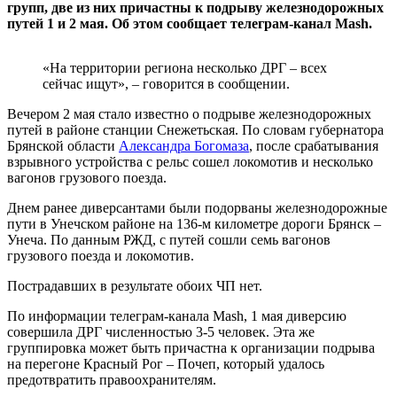
групп, две из них причастны к подрыву железнодорожных
путей 1 и 2 мая. Об этом сообщает телеграм-канал Mash.
«На территории региона несколько ДРГ – всех
сейчас ищут», – говорится в сообщении.
Вечером 2 мая стало известно о подрыве железнодорожных
путей в районе станции Снежетьская. По словам губернатора
Брянской области
Александра Богомаза
, после срабатывания
взрывного устройства с рельс сошел локомотив и несколько
вагонов грузового поезда.
Днем ранее диверсантами были подорваны железнодорожные
пути в Унечском районе на 136-м километре дороги Брянск –
Унеча. По данным РЖД, с путей сошли семь вагонов
грузового поезда и локомотив.
Пострадавших в результате обоих ЧП нет.
По информации телеграм-канала Mash, 1 мая диверсию
совершила ДРГ численностью 3-5 человек. Эта же
группировка может быть причастна к организации подрыва
на перегоне Красный Рог – Почеп, который удалось
предотвратить правоохранителям.