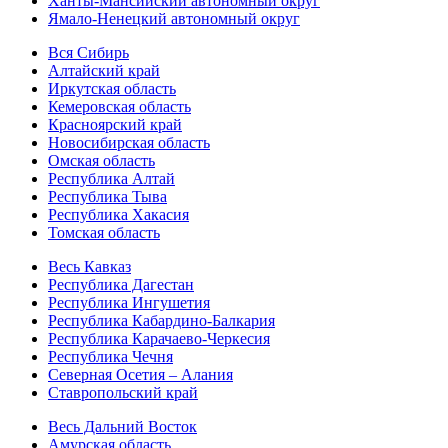
Ханты-Мансийский автономный округ
Ямало-Ненецкий автономный округ
Вся Сибирь
Алтайский край
Иркутская область
Кемеровская область
Красноярский край
Новосибирская область
Омская область
Республика Алтай
Республика Тыва
Республика Хакасия
Томская область
Весь Кавказ
Республика Дагестан
Республика Ингушетия
Республика Кабардино-Балкария
Республика Карачаево-Черкесия
Республика Чечня
Северная Осетия – Алания
Ставропольский край
Весь Дальний Восток
Амурская область