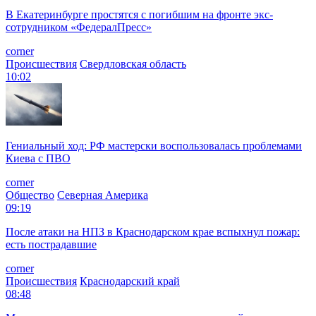
В Екатеринбурге простятся с погибшим на фронте экс-
сотрудником «ФедералПресс»
corner
Происшествия
Свердловская область
10:02
Гениальный ход: РФ мастерски воспользовалась проблемами
Киева с ПВО
corner
Общество
Северная Америка
09:19
После атаки на НПЗ в Краснодарском крае вспыхнул пожар:
есть пострадавшие
corner
Происшествия
Краснодарский край
08:48