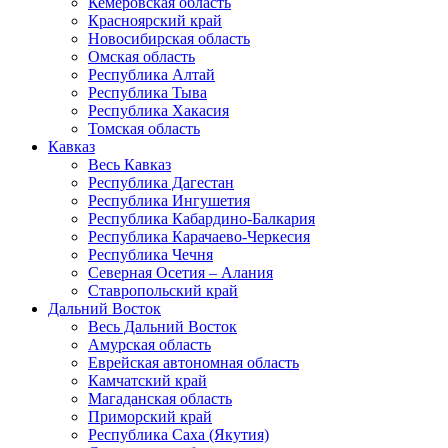
Кемеровская область
Красноярский край
Новосибирская область
Омская область
Республика Алтай
Республика Тыва
Республика Хакасия
Томская область
Кавказ
Весь Кавказ
Республика Дагестан
Республика Ингушетия
Республика Кабардино-Балкария
Республика Карачаево-Черкесия
Республика Чечня
Северная Осетия – Алания
Ставропольский край
Дальний Восток
Весь Дальний Восток
Амурская область
Еврейская автономная область
Камчатский край
Магаданская область
Приморский край
Республика Саха (Якутия)