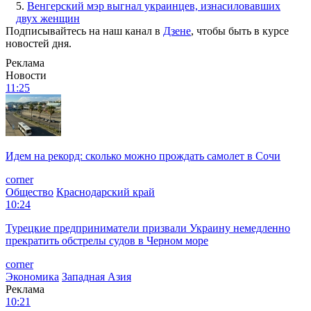
5.
Венгерский мэр выгнал украинцев, изнасиловавших
двух женщин
Подписывайтесь на наш канал в
Дзене
, чтобы быть в курсе
новостей дня.
Реклама
Новости
11:25
Идем на рекорд: сколько можно прождать самолет в Сочи
corner
Общество
Краснодарский край
10:24
Турецкие предприниматели призвали Украину немедленно
прекратить обстрелы судов в Черном море
corner
Экономика
Западная Азия
Реклама
10:21