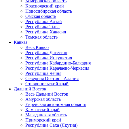
Кемеровская область
Красноярский край
Новосибирская область
Омская область
Республика Алтай
Республика Тыва
Республика Хакасия
Томская область
Кавказ
Весь Кавказ
Республика Дагестан
Республика Ингушетия
Республика Кабардино-Балкария
Республика Карачаево-Черкесия
Республика Чечня
Северная Осетия – Алания
Ставропольский край
Дальний Восток
Весь Дальний Восток
Амурская область
Еврейская автономная область
Камчатский край
Магаданская область
Приморский край
Республика Саха (Якутия)