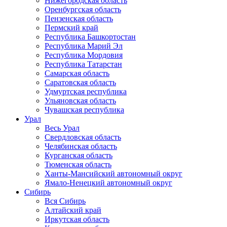
Нижегородская область
Оренбургская область
Пензенская область
Пермский край
Республика Башкортостан
Республика Марий Эл
Республика Мордовия
Республика Татарстан
Самарская область
Саратовская область
Удмуртская республика
Ульяновская область
Чувашская республика
Урал
Весь Урал
Свердловская область
Челябинская область
Курганская область
Тюменская область
Ханты-Мансийский автономный округ
Ямало-Ненецкий автономный округ
Сибирь
Вся Сибирь
Алтайский край
Иркутская область