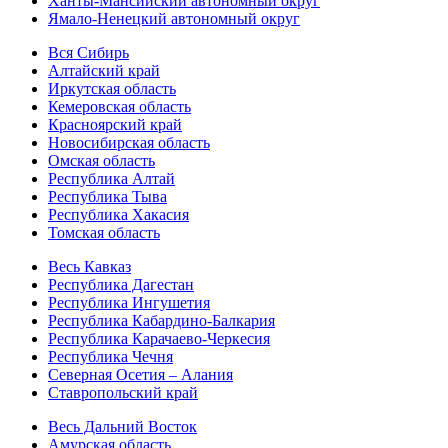
Ханты-Мансийский автономный округ
Ямало-Ненецкий автономный округ
Вся Сибирь
Алтайский край
Иркутская область
Кемеровская область
Красноярский край
Новосибирская область
Омская область
Республика Алтай
Республика Тыва
Республика Хакасия
Томская область
Весь Кавказ
Республика Дагестан
Республика Ингушетия
Республика Кабардино-Балкария
Республика Карачаево-Черкесия
Республика Чечня
Северная Осетия – Алания
Ставропольский край
Весь Дальний Восток
Амурская область