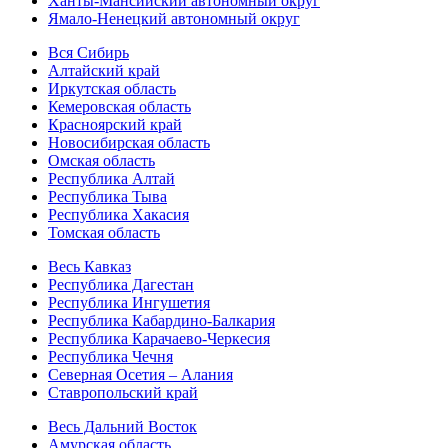
Ханты-Мансийский автономный округ
Ямало-Ненецкий автономный округ
Вся Сибирь
Алтайский край
Иркутская область
Кемеровская область
Красноярский край
Новосибирская область
Омская область
Республика Алтай
Республика Тыва
Республика Хакасия
Томская область
Весь Кавказ
Республика Дагестан
Республика Ингушетия
Республика Кабардино-Балкария
Республика Карачаево-Черкесия
Республика Чечня
Северная Осетия – Алания
Ставропольский край
Весь Дальний Восток
Амурская область