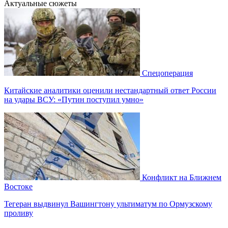
Актуальные сюжеты
Спецоперация
Китайские аналитики оценили нестандартный ответ России
на удары ВСУ: «Путин поступил умно»
Конфликт на Ближнем
Востоке
Тегеран выдвинул Вашингтону ультиматум по Ормузскому
проливу