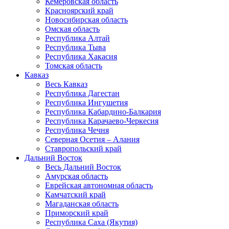
Кемеровская область
Красноярский край
Новосибирская область
Омская область
Республика Алтай
Республика Тыва
Республика Хакасия
Томская область
Кавказ
Весь Кавказ
Республика Дагестан
Республика Ингушетия
Республика Кабардино-Балкария
Республика Карачаево-Черкесия
Республика Чечня
Северная Осетия – Алания
Ставропольский край
Дальний Восток
Весь Дальний Восток
Амурская область
Еврейская автономная область
Камчатский край
Магаданская область
Приморский край
Республика Саха (Якутия)