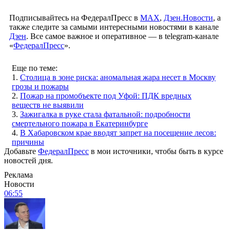
Подписывайтесь на ФедералПресс в
МАХ
,
Дзен.Новости
, а
также следите за самыми интересными новостями в канале
Дзен
. Все самое важное и оперативное — в telegram-канале
«
ФедералПресс
».
Еще по теме:
1.
Столица в зоне риска: аномальная жара несет в Москву
грозы и пожары
2.
Пожар на промобъекте под Уфой: ПДК вредных
веществ не выявили
3.
Зажигалка в руке стала фатальной: подробности
смертельного пожара в Екатеринбурге
4.
В Хабаровском крае вводят запрет на посещение лесов:
причины
Добавьте
ФедералПресс
в мои источники, чтобы быть в курсе
новостей дня.
Реклама
Новости
06:55