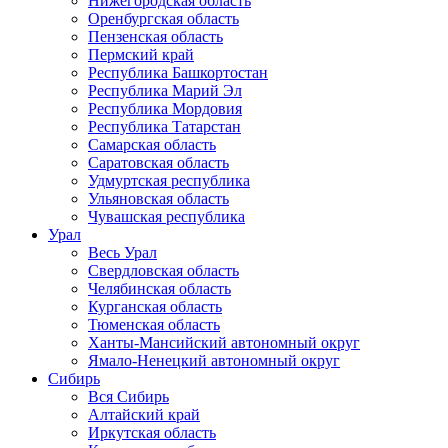
Нижегородская область
Оренбургская область
Пензенская область
Пермский край
Республика Башкортостан
Республика Марий Эл
Республика Мордовия
Республика Татарстан
Самарская область
Саратовская область
Удмуртская республика
Ульяновская область
Чувашская республика
Урал
Весь Урал
Свердловская область
Челябинская область
Курганская область
Тюменская область
Ханты-Мансийский автономный округ
Ямало-Ненецкий автономный округ
Сибирь
Вся Сибирь
Алтайский край
Иркутская область