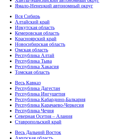
Ханты-Мансийский автономный округ
Ямало-Ненецкий автономный округ
Вся Сибирь
Алтайский край
Иркутская область
Кемеровская область
Красноярский край
Новосибирская область
Омская область
Республика Алтай
Республика Тыва
Республика Хакасия
Томская область
Весь Кавказ
Республика Дагестан
Республика Ингушетия
Республика Кабардино-Балкария
Республика Карачаево-Черкесия
Республика Чечня
Северная Осетия – Алания
Ставропольский край
Весь Дальний Восток
Амурская область