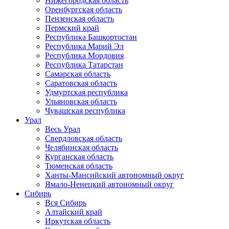
Нижегородская область
Оренбургская область
Пензенская область
Пермский край
Республика Башкортостан
Республика Марий Эл
Республика Мордовия
Республика Татарстан
Самарская область
Саратовская область
Удмуртская республика
Ульяновская область
Чувашская республика
Урал
Весь Урал
Свердловская область
Челябинская область
Курганская область
Тюменская область
Ханты-Мансийский автономный округ
Ямало-Ненецкий автономный округ
Сибирь
Вся Сибирь
Алтайский край
Иркутская область