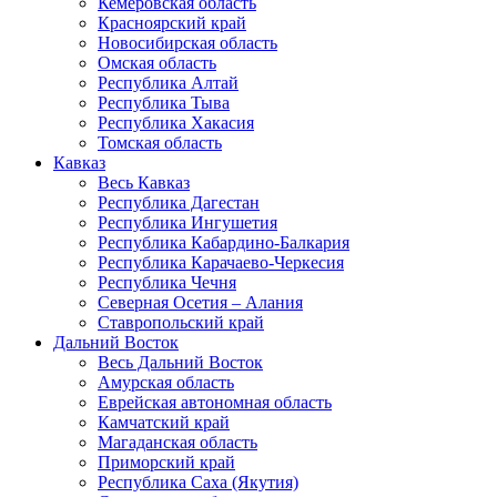
Кемеровская область
Красноярский край
Новосибирская область
Омская область
Республика Алтай
Республика Тыва
Республика Хакасия
Томская область
Кавказ
Весь Кавказ
Республика Дагестан
Республика Ингушетия
Республика Кабардино-Балкария
Республика Карачаево-Черкесия
Республика Чечня
Северная Осетия – Алания
Ставропольский край
Дальний Восток
Весь Дальний Восток
Амурская область
Еврейская автономная область
Камчатский край
Магаданская область
Приморский край
Республика Саха (Якутия)