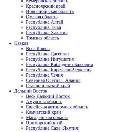
Кемеровская область
Красноярский край
Новосибирская область
Омская область
Республика Алтай
Республика Тыва
Республика Хакасия
Томская область
Кавказ
Весь Кавказ
Республика Дагестан
Республика Ингушетия
Республика Кабардино-Балкария
Республика Карачаево-Черкесия
Республика Чечня
Северная Осетия – Алания
Ставропольский край
Дальний Восток
Весь Дальний Восток
Амурская область
Еврейская автономная область
Камчатский край
Магаданская область
Приморский край
Республика Саха (Якутия)