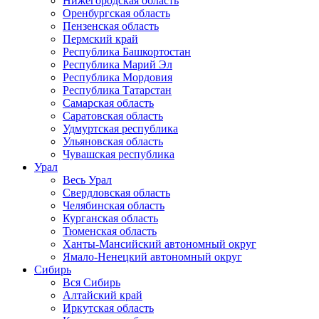
Нижегородская область
Оренбургская область
Пензенская область
Пермский край
Республика Башкортостан
Республика Марий Эл
Республика Мордовия
Республика Татарстан
Самарская область
Саратовская область
Удмуртская республика
Ульяновская область
Чувашская республика
Урал
Весь Урал
Свердловская область
Челябинская область
Курганская область
Тюменская область
Ханты-Мансийский автономный округ
Ямало-Ненецкий автономный округ
Сибирь
Вся Сибирь
Алтайский край
Иркутская область