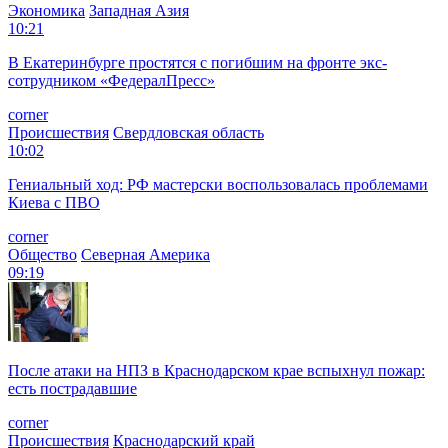
Экономика
Западная Азия
10:21
В Екатеринбурге простятся с погибшим на фронте экс-
сотрудником «ФедералПресс»
corner
Происшествия
Свердловская область
10:02
Гениальный ход: РФ мастерски воспользовалась проблемами
Киева с ПВО
corner
Общество
Северная Америка
09:19
После атаки на НПЗ в Краснодарском крае вспыхнул пожар:
есть пострадавшие
corner
Происшествия
Краснодарский край