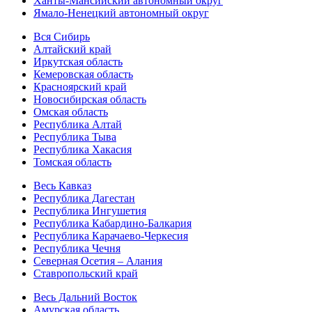
Ханты-Мансийский автономный округ
Ямало-Ненецкий автономный округ
Вся Сибирь
Алтайский край
Иркутская область
Кемеровская область
Красноярский край
Новосибирская область
Омская область
Республика Алтай
Республика Тыва
Республика Хакасия
Томская область
Весь Кавказ
Республика Дагестан
Республика Ингушетия
Республика Кабардино-Балкария
Республика Карачаево-Черкесия
Республика Чечня
Северная Осетия – Алания
Ставропольский край
Весь Дальний Восток
Амурская область