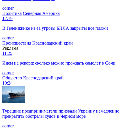
corner
Политика
Северная Америка
12:19
В Геленджике из-за угрозы БПЛА закрыты все пляжи
corner
Происшествия
Краснодарский край
Реклама
11:25
Идем на рекорд: сколько можно прождать самолет в Сочи
corner
Общество
Краснодарский край
10:24
Турецкие предприниматели призвали Украину немедленно
прекратить обстрелы судов в Черном море
corner