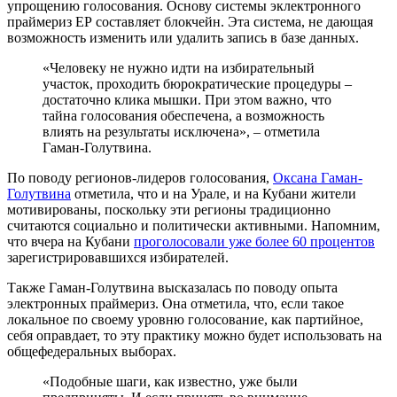
упрощению голосования. Основу системы эклектронного
праймериз ЕР составляет блокчейн. Эта система, не дающая
возможность изменить или удалить запись в базе данных.
«Человеку не нужно идти на избирательный
участок, проходить бюрократические процедуры –
достаточно клика мышки. При этом важно, что
тайна голосования обеспечена, а возможность
влиять на результаты исключена», – отметила
Гаман-Голутвина.
По поводу регионов-лидеров голосования,
Оксана Гаман-
Голутвина
отметила, что и на Урале, и на Кубани жители
мотивированы, поскольку эти регионы традиционно
считаются социально и политически активными. Напомним,
что вчера на Кубани
проголосовали уже более 60 процентов
зарегистрировавшихся избирателей.
Также Гаман-Голутвина высказалась по поводу опыта
электронных праймериз. Она отметила, что, если такое
локальное по своему уровню голосование, как партийное,
себя оправдает, то эту практику можно будет использовать на
общефедеральных выборах.
«Подобные шаги, как известно, уже были