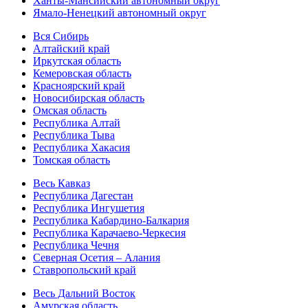
Ханты-Мансийский автономный округ
Ямало-Ненецкий автономный округ
Вся Сибирь
Алтайский край
Иркутская область
Кемеровская область
Красноярский край
Новосибирская область
Омская область
Республика Алтай
Республика Тыва
Республика Хакасия
Томская область
Весь Кавказ
Республика Дагестан
Республика Ингушетия
Республика Кабардино-Балкария
Республика Карачаево-Черкесия
Республика Чечня
Северная Осетия – Алания
Ставропольский край
Весь Дальний Восток
Амурская область