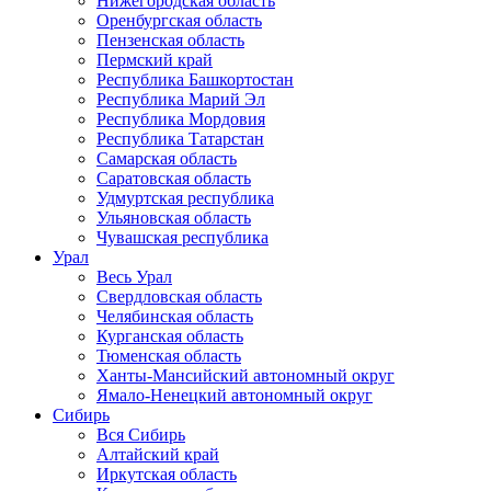
Нижегородская область
Оренбургская область
Пензенская область
Пермский край
Республика Башкортостан
Республика Марий Эл
Республика Мордовия
Республика Татарстан
Самарская область
Саратовская область
Удмуртская республика
Ульяновская область
Чувашская республика
Урал
Весь Урал
Свердловская область
Челябинская область
Курганская область
Тюменская область
Ханты-Мансийский автономный округ
Ямало-Ненецкий автономный округ
Сибирь
Вся Сибирь
Алтайский край
Иркутская область