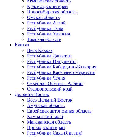
Кемеровская область
Красноярский край
Новосибирская область
Омская область
Республика Алтай
Республика Тыва
Республика Хакасия
Томская область
Кавказ
Весь Кавказ
Республика Дагестан
Республика Ингушетия
Республика Кабардино-Балкария
Республика Карачаево-Черкесия
Республика Чечня
Северная Осетия – Алания
Ставропольский край
Дальний Восток
Весь Дальний Восток
Амурская область
Еврейская автономная область
Камчатский край
Магаданская область
Приморский край
Республика Саха (Якутия)