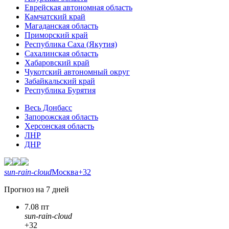
Еврейская автономная область
Камчатский край
Магаданская область
Приморский край
Республика Саха (Якутия)
Сахалинская область
Хабаровский край
Чукотский автономный округ
Забайкальский край
Республика Бурятия
Весь Донбасс
Запорожская область
Херсонская область
ЛНР
ДНР
sun-rain-cloud
Москва
+32
Прогноз на 7 дней
7.08 пт
sun-rain-cloud
+32