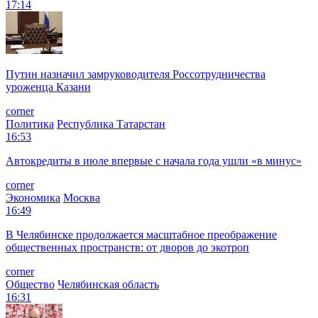
17:14
Путин назначил замруководителя Россотрудничества
уроженца Казани
corner
Политика
Республика Татарстан
16:53
Автокредиты в июле впервые с начала года ушли «в минус»
corner
Экономика
Москва
16:49
В Челябинске продолжается масштабное преображение
общественных пространств: от дворов до экотроп
corner
Общество
Челябинская область
16:31