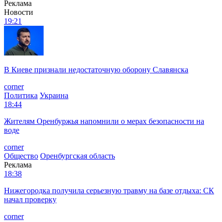
Реклама
Новости
19:21
В Киеве признали недостаточную оборону Славянска
corner
Политика
Украина
18:44
Жителям Оренбуржья напомнили о мерах безопасности на
воде
corner
Общество
Оренбургская область
Реклама
18:38
Нижегородка получила серьезную травму на базе отдыха: СК
начал проверку
corner