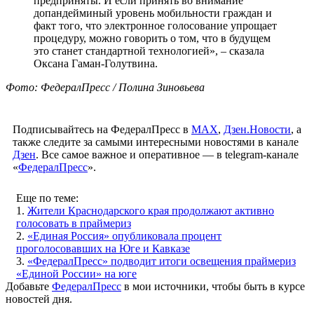
предприняты. И если принять во внимание
допандейминый уровень мобильности граждан и
факт того, что электронное голосование упрощает
процедуру, можно говорить о том, что в будущем
это станет стандартной технологией», – сказала
Оксана Гаман-Голутвина.
Фото: ФедералПресс / Полина Зиновьева
Подписывайтесь на ФедералПресс в
МАХ
,
Дзен.Новости
, а
также следите за самыми интересными новостями в канале
Дзен
. Все самое важное и оперативное — в telegram-канале
«
ФедералПресс
».
Еще по теме:
1.
Жители Краснодарского края продолжают активно
голосовать в праймериз
2.
«Единая Россия» опубликовала процент
проголосовавших на Юге и Кавказе
3.
«ФедералПресс» подводит итоги освещения праймериз
«Единой России» на юге
Добавьте
ФедералПресс
в мои источники, чтобы быть в курсе
новостей дня.