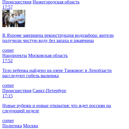
Происшествия
Нижегородская область
17:57
В Яхроме завершена реконструкция водозабора: жители
получили чистую воду без запаха и ржавчины
corner
Нацпроекты
Московская область
17:52
Тело ребенка найдено на озере Танковое: в Ленобласти
расследуют гибель мальчика
corner
Происшествия
Санкт-Петербург
17:15
Новые рубежи и новые открытия: что ждет россиян на
следующей неделе
corner
Политика
Москва